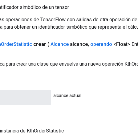
tificador simbólico de un tensor.
las operaciones de TensorFlow son salidas de otra operación de
a para obtener un identificador simbólico que representa el cálcu
h
Order
Statistic
crear
(
Alcance
alcance
,
operando
<Float> En
a para crear una clase que envuelva una nueva operación KthOrd
alcance actual
instancia de KthOrderStatistic