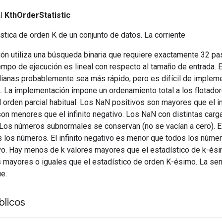
al
KthOrderStatistic
ística de orden K de un conjunto de datos. La corriente
ón utiliza una búsqueda binaria que requiere exactamente 32 p
iempo de ejecución es lineal con respecto al tamaño de entrada. E
anas probablemente sea más rápido, pero es difícil de implem
. La implementación impone un ordenamiento total a los flotador
 orden parcial habitual. Los NaN positivos son mayores que el in
n menores que el infinito negativo. Los NaN con distintas carga
Los números subnormales se conservan (no se vacían a cero). El 
 los números. El infinito negativo es menor que todos los núme
vo. Hay menos de k valores mayores que el estadístico de k-ési
 mayores o iguales que el estadístico de orden K-ésimo. La se
e.
licos