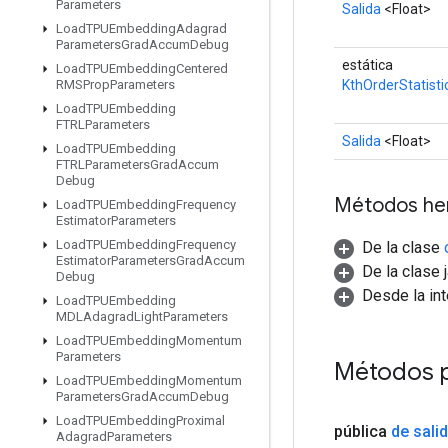
Parameters
Salida
<Float>
Load
TPUEmbedding
Adagrad
Parameters
Grad
Accum
Debug
estática
Load
TPUEmbedding
Centered
KthOrderStatisti
RMSProp
Parameters
Load
TPUEmbedding
FTRLParameters
Salida
<Float>
Load
TPUEmbedding
FTRLParameters
Grad
Accum
Debug
Métodos he
Load
TPUEmbedding
Frequency
Estimator
Parameters
Load
TPUEmbedding
Frequency
De la clase
Estimator
Parameters
Grad
Accum
De la clase 
Debug
Desde la in
Load
TPUEmbedding
MDLAdagrad
Light
Parameters
Load
TPUEmbedding
Momentum
Parameters
Métodos p
Load
TPUEmbedding
Momentum
Parameters
Grad
Accum
Debug
Load
TPUEmbedding
Proximal
pública
de sali
Adagrad
Parameters