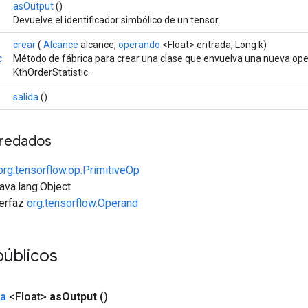
asOutput
()
Devuelve el identificador simbólico de un tensor.
crear
(
Alcance
alcance,
operando
<Float> entrada, Long k)
c
Método de fábrica para crear una clase que envuelva una nueva op
KthOrderStatistic.
salida
()
redados
org.tensorflow.op.PrimitiveOp
java.lang.Object
terfaz
org.tensorflow.Operand
úblicos
da
<Float>
as
Output
()