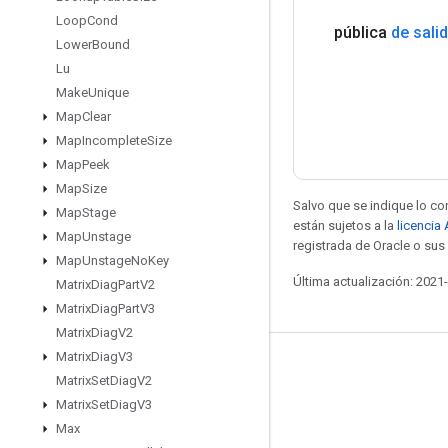
Loop
Cond
pública
de sali
Lower
Bound
Lu
Make
Unique
Map
Clear
Map
Incomplete
Size
Map
Peek
Map
Size
Salvo que se indique lo con
Map
Stage
están sujetos a la
licencia
Map
Unstage
registrada de Oracle o sus 
Map
Unstage
No
Key
Última actualización: 2021
Matrix
Diag
Part
V2
Matrix
Diag
Part
V3
Matrix
Diag
V2
Matrix
Diag
V3
Mantente conectado
Matrix
Set
Diag
V2
Blog
Matrix
Set
Diag
V3
Max
Foro