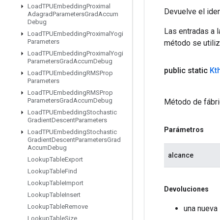
Load
TPUEmbedding
Proximal
Devuelve el iden
Adagrad
Parameters
Grad
Accum
Debug
Las entradas a 
Load
TPUEmbedding
Proximal
Yogi
Parameters
método se utiliz
Load
TPUEmbedding
Proximal
Yogi
Parameters
Grad
Accum
Debug
public static
Kt
Load
TPUEmbedding
RMSProp
Parameters
Load
TPUEmbedding
RMSProp
Parameters
Grad
Accum
Debug
Método de fábric
Load
TPUEmbedding
Stochastic
Gradient
Descent
Parameters
Parámetros
Load
TPUEmbedding
Stochastic
Gradient
Descent
Parameters
Grad
Accum
Debug
alcance
Lookup
Table
Export
Lookup
Table
Find
Lookup
Table
Import
Devoluciones
Lookup
Table
Insert
Lookup
Table
Remove
una nueva 
Lookup
Table
Size