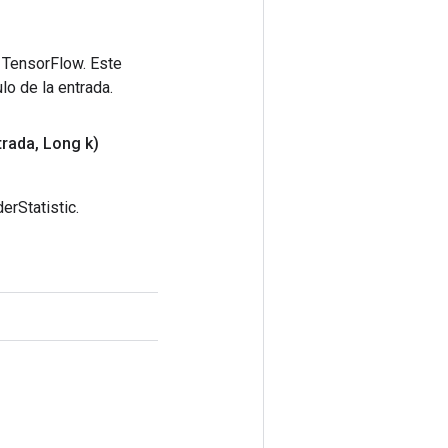
 TensorFlow. Este
lo de la entrada.
trada
,
Long k)
erStatistic.