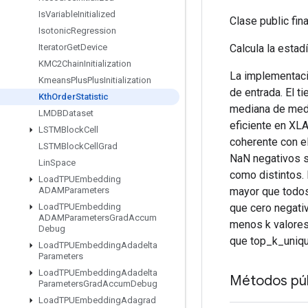
Is
Variable
Initialized
Clase public fin
Isotonic
Regression
Calcula la estad
Iterator
Get
Device
KMC2Chain
Initialization
La implementaci
Kmeans
Plus
Plus
Initialization
de entrada. El t
Kth
Order
Statistic
mediana de medi
LMDBDataset
eficiente en XLA
LSTMBlock
Cell
coherente con el
LSTMBlock
Cell
Grad
NaN negativos so
Lin
Space
como distintos. 
Load
TPUEmbedding
mayor que todos
ADAMParameters
que cero negati
Load
TPUEmbedding
ADAMParameters
Grad
Accum
menos k valores
Debug
que top_k_uniqu
Load
TPUEmbedding
Adadelta
Parameters
Load
TPUEmbedding
Adadelta
Métodos púb
Parameters
Grad
Accum
Debug
Load
TPUEmbedding
Adagrad