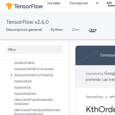
IdentityN
Instalar
Formación
API
IgnoreErrorsDataset
ImageProjectiveTransformV2
ImageProjectiveTransformV3
TensorFlow v2.6.0
ImmutableConst
Descripción general
Python
C++
Java
InfeedDequeue
Infeed
Dequeue
Tuple
Infeed
Enqueue
Infeed
Enqueue
Prelinearized
Buffer
Conozca 
Infeed
Enqueue
Tuple
Initialize
Table
Initialize
Table
From
Dataset
Initialize
Table
From
Text
File
preferido. Las tr
Inplace
Add
Inplace
Sub
Inplace
Update
TensorFlow
API
Is
Boosted
Trees
Ensemble
Initialized
Kth
Ord
Is
Boosted
Trees
Quantile
Stream
Resource
Initialized