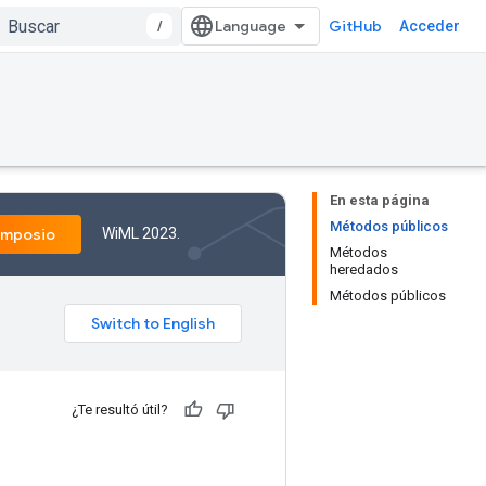
/
GitHub
Acceder
En esta página
Métodos públicos
WiML 2023.
imposio
Métodos
heredados
Métodos públicos
¿Te resultó útil?