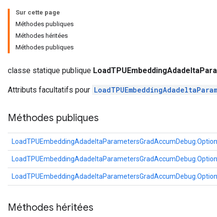
rs
Sur cette page
ersGradAccumDebug
Méthodes publiques
Parameters
Méthodes héritées
Méthodes publiques
GradAccumDebug
rParameters
classe statique publique
LoadTPUEmbeddingAdadeltaPara
torParametersGradAccumDebug
Attributs facultatifs pour
LoadTPUEmbeddingAdadeltaPara
Parameters
ters
Méthodes publiques
tersGradAccumDebug
arameters
ParametersGradAccumDebug
LoadTPUEmbeddingAdadeltaParametersGradAccumDebug.Optio
meters
LoadTPUEmbeddingAdadeltaParametersGradAccumDebug.Optio
ametersGradAccumDebug
rs
LoadTPUEmbeddingAdadeltaParametersGradAccumDebug.Optio
ersGradAccumDebug
tDescentParameters
Méthodes héritées
ntDescentParametersGradAccumDebug