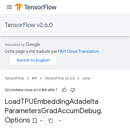
TensorFlow v2.6.0
Cette page a été traduite par l'
API Cloud Translation
.
TensorFlow
API
TensorFlow v2.6.0
Java
Ce contenu vous a-t-il été utile ?
Load
TPUEmbedding
Adadelta
sGradAccumDebug
Parameters
Grad
Accum
Debug
.
rs
ersGradAccumDebug
Options