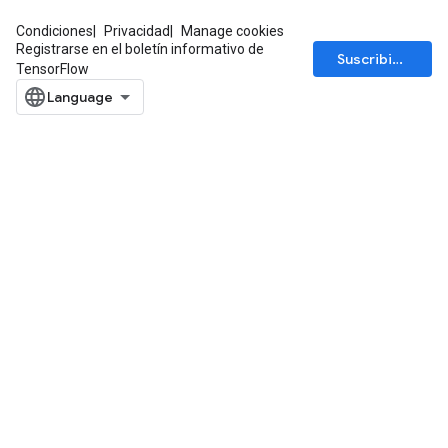
Condiciones
Privacidad
Manage cookies
AndRelu
Registrarse en el boletín informativo de
Suscribirse
TensorFlow
AndReluAndRequantize
ize
Requantize
ize