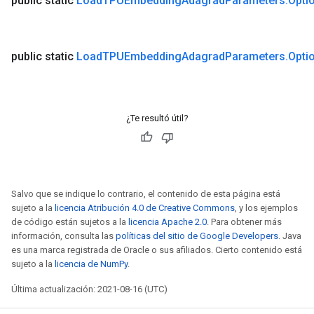
public static
Load
TPUEmbedding
Adagrad
Parameters
.
Opti
public static
Load
TPUEmbedding
Adagrad
Parameters
.
Opti
¿Te resultó útil?
Salvo que se indique lo contrario, el contenido de esta página está
sujeto a la
licencia Atribución 4.0 de Creative Commons
, y los ejemplos
de código están sujetos a la
licencia Apache 2.0
. Para obtener más
información, consulta las
políticas del sitio de Google Developers
. Java
es una marca registrada de Oracle o sus afiliados. Cierto contenido está
sujeto a la
licencia de NumPy
.
Última actualización: 2021-08-16 (UTC)