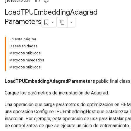
¿Te resultó útil?
Load
TPUEmbedding
Adagrad
ersGradAccumDebug
Parameters
Parameters
GradAccumDebug
En esta página
rParameters
Clases anidadas
torParametersGradAccumDebug
Métodos públicos
Parameters
Métodos heredados
ters
Métodos públicos
tersGradAccumDebug
arameters
LoadTPUEmbeddingAdagradParameters
public final class
ParametersGradAccumDebug
meters
Cargue los parámetros de incrustación de Adagrad.
ametersGradAccumDebug
Una operación que carga parámetros de optimización en HBM p
rs
una operación ConfigureTPUEmbeddingHost que establezca la c
ersGradAccumDebug
inserción. Por ejemplo, esta operación se usa para instalar 
tDescentParameters
de control antes de que se ejecute un ciclo de entrenamiento.
ntDescentParametersGradAccumDebug