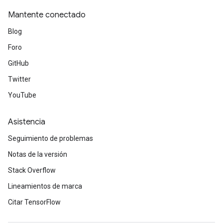
Mantente conectado
Blog
Foro
GitHub
Twitter
YouTube
ize
Asistencia
Seguimiento de problemas
Notas de la versión
Requantize
Stack Overflow
ize
Lineamientos de marca
AndReluAndRequantize
u
Citar TensorFlow
uAndRequantize