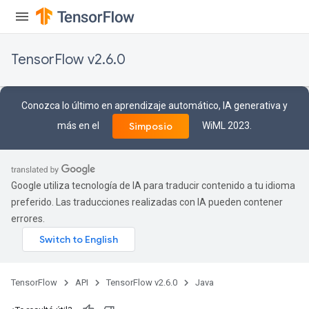
TensorFlow v2.6.0
Conozca lo último en aprendizaje automático, IA generativa y
más en el
WiML 2023.
Simposio
Google utiliza tecnología de IA para traducir contenido a tu idioma
preferido. Las traducciones realizadas con IA pueden contener
errores.
sGradAccumDebug
rs
ersGradAccumDebug
TensorFlow
API
TensorFlow v2.6.0
Java
rs