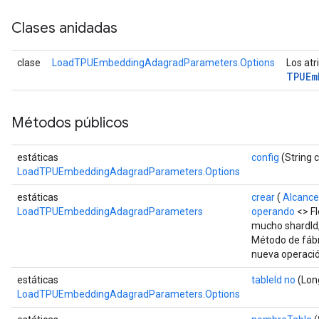
Clases anidadas
clase
LoadTPUEmbeddingAdagradParameters.Options
Los atr
TPUEm
Métodos públicos
estáticas
config
(String c
LoadTPUEmbeddingAdagradParameters.Options
estáticas
crear
(
Alcance
LoadTPUEmbeddingAdagradParameters
operando
<> F
mucho shardId
Método de fábr
nueva operac
estáticas
tableId no
(Long
LoadTPUEmbeddingAdagradParameters.Options