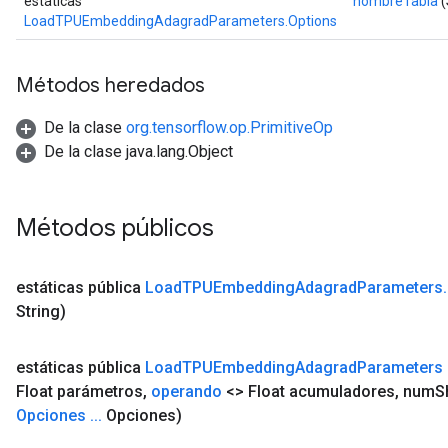
estáticas
nombreTabla
(
LoadTPUEmbeddingAdagradParameters.Options
Métodos heredados
De la clase
org.tensorflow.op.PrimitiveOp
De la clase java.lang.Object
Métodos públicos
estáticas pública
Load
TPUEmbedding
Adagrad
Parameters
.
String)
estáticas pública
Load
TPUEmbedding
Adagrad
Parameters
Float parámetros
,
operando
<> Float acumuladores
,
num
S
Opciones
.
.
.
Opciones)