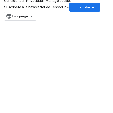
Condiciones
Privacidad
Manage cookies
Suscríbete
Suscríbete a la newsletter de TensorFlow
ize
Requantize
ize
AndReluAndRequantize
u
uAndRequantize
AndRelu
AndReluAndRequantize