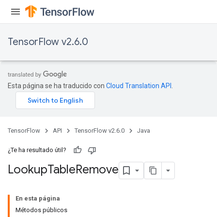
GradAccumDebug
rParameters
torParametersGradAccumDebug
TensorFlow v2.6.0
Parameters
ters
tersGradAccumDebug
arameters
Esta página se ha traducido con
Cloud Translation API
.
ParametersGradAccumDebug
meters
ametersGradAccumDebug
rs
TensorFlow
API
TensorFlow v2.6.0
Java
ersGradAccumDebug
tDescentParameters
¿Te ha resultado útil?
ntDescentParametersGradAccumDebug
Lookup
Table
Remove
En esta página
Métodos públicos