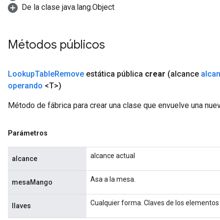
De la clase java.lang.Object
Métodos públicos
Lookup
Table
Remove
estática pública
crear
(alcance
alca
operando
<T>)
Método de fábrica para crear una clase que envuelve una nu
Parámetros
alcance actual
alcance
Asa a la mesa.
mesaMango
Cualquier forma. Claves de los elementos 
llaves