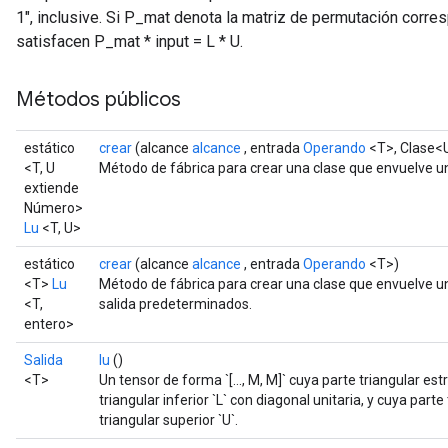
1", inclusive. Si P_mat denota la matriz de permutación corres
satisfacen P_mat * input = L * U.
Métodos públicos
estático
crear
(alcance
alcance
, entrada
Operando
<T>, Clase<U
<T, U
Método de fábrica para crear una clase que envuelve u
extiende
Número>
Lu
<T, U>
estático
crear
(alcance
alcance
, entrada
Operando
<T>)
<T>
Lu
Método de fábrica para crear una clase que envuelve un
<T,
salida predeterminados.
entero>
Salida
lu
()
<T>
Un tensor de forma `[..., M, M]` cuya parte triangular es
triangular inferior `L` con diagonal unitaria, y cuya part
triangular superior `U`.