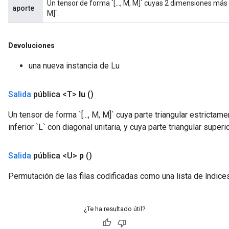
Un tensor de forma `[..., M, M]` cuyas 2 dimensiones má
ize
aporte
M]`.
Devoluciones
una nueva instancia de Lu
Requantize
ize
AndReluAndRequantize
Salida
pública <T>
lu
()
u
Un tensor de forma `[..., M, M]` cuya parte triangular estrictame
uAndRequantize
inferior `L` con diagonal unitaria, y cuya parte triangular superi
AndRelu
Salida
pública <U>
p
()
AndReluAndRequantize
Permutación de las filas codificadas como una lista de índices e
ize
¿Te ha resultado útil?
Requantize
ize