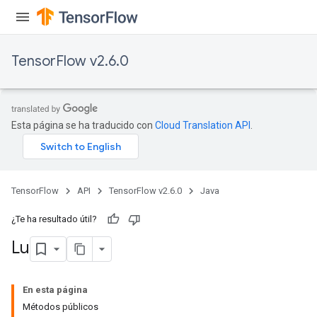
ters
tersGradAccumDebug
arameters
TensorFlow v2.6.0
ParametersGradAccumDebug
meters
ametersGradAccumDebug
rs
Esta página se ha traducido con
Cloud Translation API
.
ersGradAccumDebug
tDescentParameters
ntDescentParametersGradAccumDebug
TensorFlow
API
TensorFlow v2.6.0
Java
¿Te ha resultado útil?
Lu
En esta página
Métodos públicos