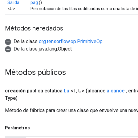
Salida
pag
()
<U>
Permutación de las filas codificadas como una lista de ín
Métodos heredados
De la clase
org.tensorflow.op.PrimitiveOp
De la clase java.lang.Object
Métodos públicos
creación
pública estática
Lu
<T
,
U>
(alcance
alcance
,
ent
Type)
Método de fábrica para crear una clase que envuelve una nuev
Parámetros