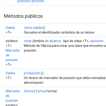
posición.Opciones
ize
AndReluAndRequantize
u
Métodos públicos
uAndRequantize
Salida
como salida
()
<T>
Devuelve el identificador simbólico de un tensor.
AndRelu
estático
crear
(ámbito
de alcance
, tipo de clase <T>,
opciones...
AndReluAndRequantize
<T>
Método de fábrica para crear una clase que envuelve 
Marcador
posición.
ize
de
posición
Requantize
<T>
ize
Salida
producción
()
<T>
Un tensor de marcador de posición que debe reempla
alimentación.
Marcador
forma
(
forma
forma)
de
posición
estático.