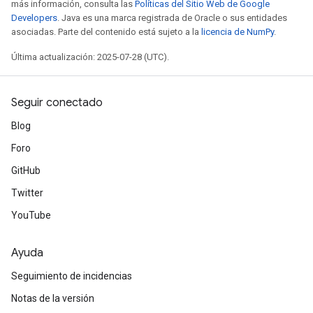
más información, consulta las
Políticas del Sitio Web de Google
m
Developers
. Java es una marca registrada de Oracle o sus entidades
asociadas. Parte del contenido está sujeto a la
licencia de NumPy
.
rs
ersGradAccumDebug
Última actualización: 2025-07-28 (UTC).
eters
metersGradAccumDebug
Seguir conectado
ters
metersGradAccumDebug
Blog
ropParameters
Foro
s
GitHub
ersGradAccumDebug
atorParameters
Twitter
imatorParametersGradAccumDebug
YouTube
ghtParameters
meters
Ayuda
ametersGradAccumDebug
adParameters
Seguimiento de incidencias
radParametersGradAccumDebug
Notas de la versión
rameters