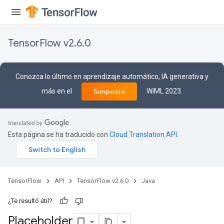
TensorFlow v2.6.0
Conozca lo último en aprendizaje automático, IA generativa y
más en el
WiML 2023.
Simposio
Esta página se ha traducido con
Cloud Translation API
.
TensorFlow
API
TensorFlow v2.6.0
Java
¿Te resultó útil?
Placeholder