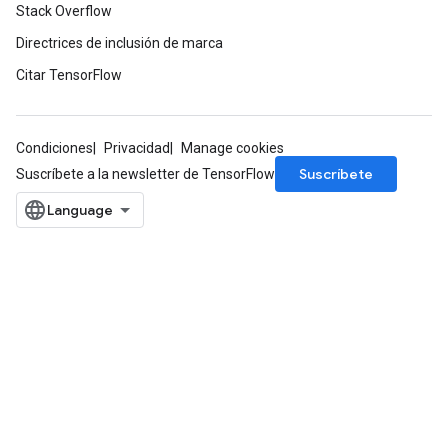
Stack Overflow
ParametersGradAccumDebug
eters
Directrices de inclusión de marca
metersGradAccumDebug
Citar TensorFlow
ientDescentParameters
dientDescentParametersGradAccumDebug
Condiciones
Privacidad
Manage cookies
Suscríbete
Suscríbete a la newsletter de TensorFlow