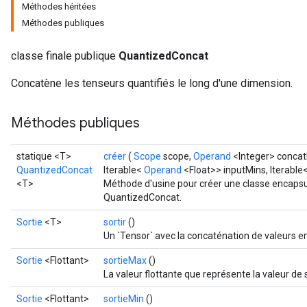
Méthodes héritées
Méthodes publiques
ize
classe finale publique
QuantizedConcat
Concatène les tenseurs quantifiés le long d'une dimension.
Méthodes publiques
Requantize
ize
statique <T>
créer
(
Scope
scope,
Operand
<Integer> concat
AndReluAndRequantize
QuantizedConcat
Iterable<
Operand
<Float>> inputMins, Iterable
u
<T>
Méthode d'usine pour créer une classe encapsu
uAndRequantize
QuantizedConcat.
Sortie
<T>
sortir
()
Un `Tensor` avec la concaténation de valeurs e
AndRelu
Sortie
<Flottant>
sortieMax
()
AndReluAndRequantize
La valeur flottante que représente la valeur de
ize
Sortie
<Flottant>
sortieMin
()