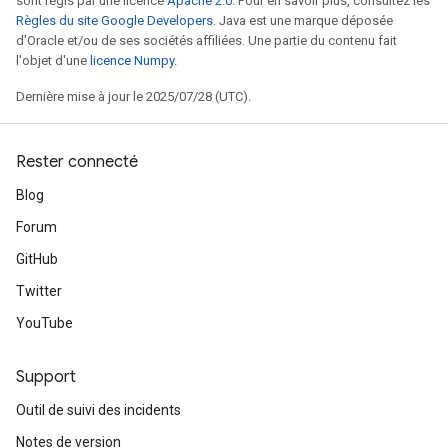
sont régis par une licence
Apache 2.0
. Pour en savoir plus, consultez les
Règles du site Google Developers
. Java est une marque déposée
d'Oracle et/ou de ses sociétés affiliées. Une partie du contenu fait
l'objet d'une
licence Numpy
.
Dernière mise à jour le 2025/07/28 (UTC).
Rester connecté
Blog
m
Forum
GitHub
rs
ersGradAccumDebug
Twitter
eters
YouTube
metersGradAccumDebug
ters
Support
metersGradAccumDebug
ropParameters
Outil de suivi des incidents
s
Notes de version