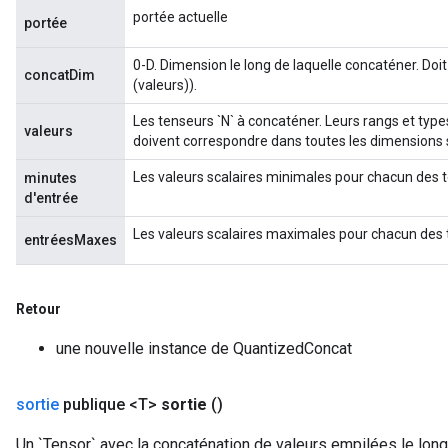
portée actuelle
portée
0-D. Dimension le long de laquelle concaténer. Doit
concatDim
(valeurs)).
Les tenseurs `N` à concaténer. Leurs rangs et types
valeurs
doivent correspondre dans toutes les dimensions 
Les valeurs scalaires minimales pour chacun des t
minutes
d'entrée
Les valeurs scalaires maximales pour chacun des 
entréesMaxes
Retour
une nouvelle instance de QuantizedConcat
sortie
publique <T>
sortie
()
Un `Tensor` avec la concaténation de valeurs empilées le lon