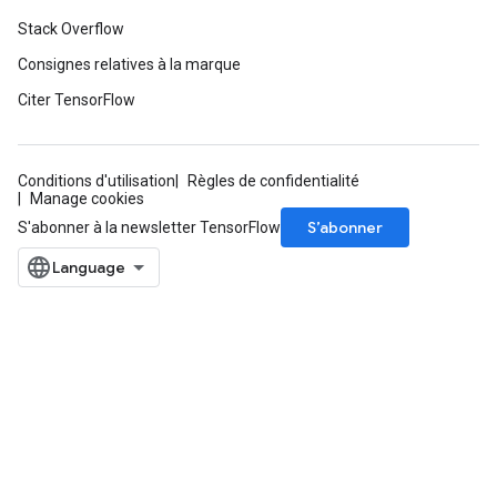
ersGradAccumDebug
Stack Overflow
atorParameters
imatorParametersGradAccumDebug
Consignes relatives à la marque
ghtParameters
Citer TensorFlow
meters
ametersGradAccumDebug
adParameters
Conditions d'utilisation
Règles de confidentialité
radParametersGradAccumDebug
Manage cookies
rameters
S’abonner
S'abonner à la newsletter TensorFlow
ParametersGradAccumDebug
eters
metersGradAccumDebug
ientDescentParameters
dientDescentParametersGradAccumDebug