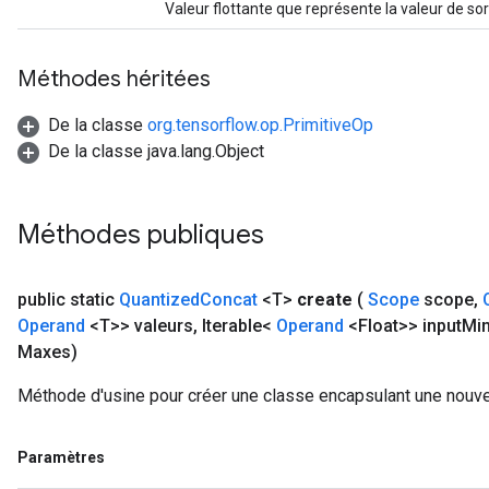
Valeur flottante que représente la valeur de sor
Requantize
ize
Méthodes héritées
De la classe
org.tensorflow.op.PrimitiveOp
De la classe java.lang.Object
Méthodes publiques
public static
Quantized
Concat
<T>
create
(
Scope
scope
,
Operand
<T>> valeurs
,
Iterable<
Operand
<Float>> input
Mi
Maxes)
Méthode d'usine pour créer une classe encapsulant une nouve
Paramètres