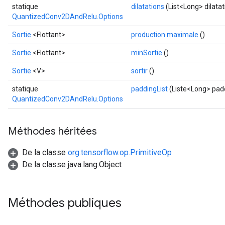
Requantize
statique
dilatations
(List<Long> dilatat
ize
QuantizedConv2DAndRelu.Options
Sortie
<Flottant>
production maximale
()
Sortie
<Flottant>
minSortie
()
Sortie
<V>
sortir
()
statique
paddingList
(Liste<Long> padd
QuantizedConv2DAndRelu.Options
Méthodes héritées
De la classe
org.tensorflow.op.PrimitiveOp
De la classe java.lang.Object
Méthodes publiques