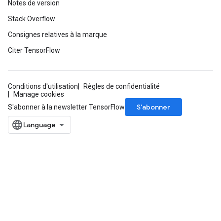
Notes de version
atorParameters
imatorParametersGradAccumDebug
Stack Overflow
ghtParameters
Consignes relatives à la marque
meters
Citer TensorFlow
ametersGradAccumDebug
adParameters
radParametersGradAccumDebug
Conditions d'utilisation
Règles de confidentialité
rameters
Manage cookies
ParametersGradAccumDebug
S’abonner
S'abonner à la newsletter TensorFlow
eters
metersGradAccumDebug
ientDescentParameters
dientDescentParametersGradAccumDebug