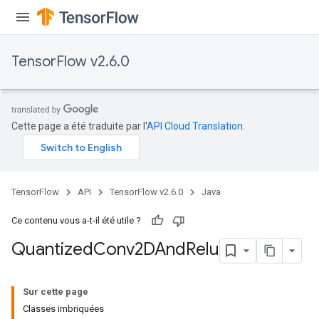
TensorFlow v2.6.0
Cette page a été traduite par l'
API Cloud Translation
.
TensorFlow
API
TensorFlow v2.6.0
Java
Ce contenu vous a-t-il été utile ?
Quantized
Conv2DAnd
Relu
Sur cette page
Classes imbriquées