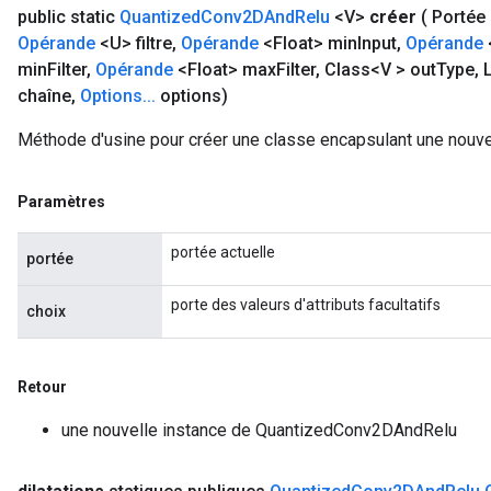
public static
Quantized
Conv2DAnd
Relu
<V>
créer
( Portée
Opérande
<U> filtre
,
Opérande
<Float> min
Input
,
Opérande
min
Filter
,
Opérande
<Float> max
Filter
,
Class<V > out
Type
,
L
chaîne
,
Options
.
.
.
options)
Méthode d'usine pour créer une classe encapsulant une nouv
Paramètres
portée actuelle
portée
porte des valeurs d'attributs facultatifs
choix
Retour
une nouvelle instance de QuantizedConv2DAndRelu