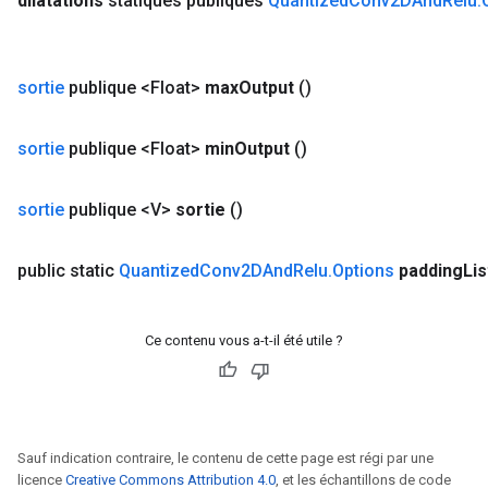
dilatations
statiques publiques
Quantized
Conv2DAnd
Relu
.
sortie
publique <Float>
max
Output
()
sortie
publique <Float>
min
Output
()
sortie
publique <V>
sortie
()
public static
Quantized
Conv2DAnd
Relu
.
Options
padding
Lis
Ce contenu vous a-t-il été utile ?
Sauf indication contraire, le contenu de cette page est régi par une
licence
Creative Commons Attribution 4.0
, et les échantillons de code