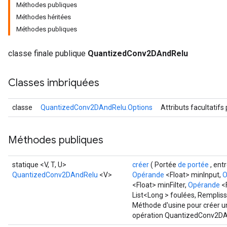
Méthodes publiques
Méthodes héritées
ize
Méthodes publiques
classe finale publique
QuantizedConv2DAndRelu
Classes imbriquées
Requantize
ize
classe
QuantizedConv2DAndRelu.Options
Attributs facultatifs
AndReluAndRequantize
u
uAndRequantize
Méthodes publiques
statique <V, T, U>
créer
( Portée
de portée
, ent
AndRelu
QuantizedConv2DAndRelu
<V>
Opérande
<Float> minInput,
O
AndReluAndRequantize
<Float> minFilter,
Opérande
<F
List<Long > foulées, Remplis
Méthode d'usine pour créer u
ize
opération QuantizedConv2DA