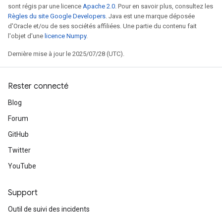
sont régis par une licence
Apache 2.0
. Pour en savoir plus, consultez les
Règles du site Google Developers
. Java est une marque déposée
d'Oracle et/ou de ses sociétés affiliées. Une partie du contenu fait
l'objet d'une
licence Numpy
.
Dernière mise à jour le 2025/07/28 (UTC).
Rester connecté
m
Blog
Forum
rs
ersGradAccumDebug
GitHub
eters
Twitter
metersGradAccumDebug
YouTube
ters
metersGradAccumDebug
ropParameters
Support
s
Outil de suivi des incidents
ersGradAccumDebug