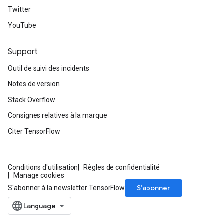
ghtParameters
Twitter
meters
YouTube
ametersGradAccumDebug
adParameters
Support
radParametersGradAccumDebug
rameters
Outil de suivi des incidents
ParametersGradAccumDebug
Notes de version
eters
metersGradAccumDebug
Stack Overflow
ientDescentParameters
Consignes relatives à la marque
dientDescentParametersGradAccumDebug
Citer TensorFlow
Conditions d'utilisation
Règles de confidentialité
Manage cookies
S’abonner
S'abonner à la newsletter TensorFlow