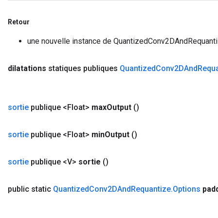
Retour
une nouvelle instance de QuantizedConv2DAndRequant
dilatations
statiques publiques
Quantized
Conv2DAnd
Requa
sortie
publique <Float>
max
Output
()
sortie
publique <Float>
min
Output
()
sortie
publique <V>
sortie
()
public static
Quantized
Conv2DAnd
Requantize
.
Options
pad