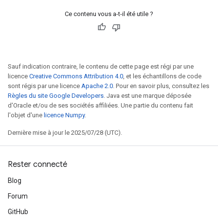
Ce contenu vous a-t-il été utile ?
Sauf indication contraire, le contenu de cette page est régi par une
m
licence
Creative Commons Attribution 4.0
, et les échantillons de code
sont régis par une licence
Apache 2.0
. Pour en savoir plus, consultez les
rs
Règles du site Google Developers
. Java est une marque déposée
ersGradAccumDebug
d'Oracle et/ou de ses sociétés affiliées. Une partie du contenu fait
l'objet d'une
licence Numpy
.
eters
metersGradAccumDebug
Dernière mise à jour le 2025/07/28 (UTC).
ters
metersGradAccumDebug
ropParameters
Rester connecté
s
Blog
ersGradAccumDebug
Forum
atorParameters
imatorParametersGradAccumDebug
GitHub