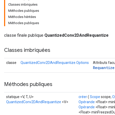
Classes imbriquées
Méthodes publiques
Méthodes héritées
Méthodes publiques
Requantize
classe finale publique
QuantizedConv2DAndRequantize
ize
AndReluAndRequantize
Classes imbriquées
u
uAndRequantize
classe
QuantizedConv2DAndRequantize.Options
Attributs fac
Requantize
AndRelu
AndReluAndRequantize
Méthodes publiques
ize
statique <V, T, U>
créer
(
Scope
scope,
O
QuantizedConv2DAndRequantize
<V>
Opérande
<Float> min
Requantize
Opérande
<Float> minF
ize
<Float> minFreezedOu