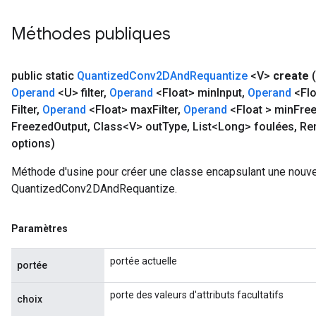
Méthodes publiques
public static
Quantized
Conv2DAnd
Requantize
<V>
create
Operand
<U> filter
,
Operand
<Float> min
Input
,
Operand
<Flo
Filter
,
Operand
<Float> max
Filter
,
Operand
<Float > min
Fre
Freezed
Output
,
Class<V> out
Type
,
List<Long> foulées
,
Rem
options)
Méthode d'usine pour créer une classe encapsulant une nouve
QuantizedConv2DAndRequantize.
Paramètres
portée actuelle
portée
porte des valeurs d'attributs facultatifs
choix