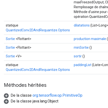
maxFreezedOutput, Cl
Remplissage de chaîn
Méthode d'usine pour 
opération Quantized
statique
dilatations
(List<Long> 
QuantizedConv2DAndRequantize.Options
Sortie
<Flottant>
production maximale
(
Sortie
<Flottant>
minSortie
()
Sortie
<V>
sortir
()
statique
paddingList
(Liste<Lon
QuantizedConv2DAndRequantize.Options
Méthodes héritées
De la classe
org.tensorflow.op.PrimitiveOp
De la classe java.lang.Object