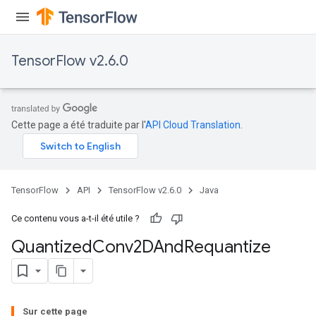
TensorFlow v2.6.0
Cette page a été traduite par l'
API Cloud Translation
.
TensorFlow
API
TensorFlow v2.6.0
Java
Ce contenu vous a-t-il été utile ?
Quantized
Conv2DAnd
Requantize
ize
Sur cette page