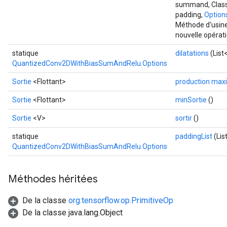
summand, Class<
padding,
Options
Méthode d'usine
nouvelle opéra
statique
dilatations
(List
QuantizedConv2DWithBiasSumAndRelu.Options
Sortie
<Flottant>
production max
Sortie
<Flottant>
minSortie
()
Sortie
<V>
sortir
()
statique
paddingList
(Lis
QuantizedConv2DWithBiasSumAndRelu.Options
Méthodes héritées
De la classe
org.tensorflow.op.PrimitiveOp
De la classe java.lang.Object