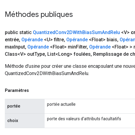
Méthodes publiques
public static
Quantized
Conv2DWith
Bias
Sum
And
Relu
<V>
c
entrée
,
Opérande
<U> filtre
,
Opérande
<Float> biais
,
Opéra
max
Input
,
Opérande
<Float> min
Filter
,
Opérande
<Float> >
Class<V> out
Type
,
List<Long> foulées
,
Remplissage de ch
Méthode d'usine pour créer une classe encapsulant une nouve
QuantizedConv2DWithBiasSumAndRelu.
Paramètres
portée actuelle
portée
porte des valeurs d'attributs facultatifs
choix