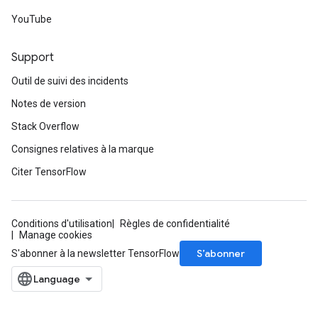
eters
YouTube
metersGradAccumDebug
ientDescentParameters
Support
dientDescentParametersGradAccumDebug
Outil de suivi des incidents
Notes de version
Stack Overflow
Consignes relatives à la marque
Citer TensorFlow
Conditions d'utilisation
Règles de confidentialité
Manage cookies
S’abonner
S'abonner à la newsletter TensorFlow