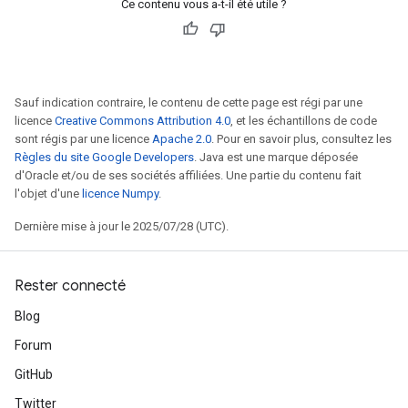
Ce contenu vous a-t-il été utile ?
rs
ersGradAccumDebug
eters
metersGradAccumDebug
Sauf indication contraire, le contenu de cette page est régi par une
ters
licence
Creative Commons Attribution 4.0
, et les échantillons de code
metersGradAccumDebug
sont régis par une licence
Apache 2.0
. Pour en savoir plus, consultez les
ropParameters
Règles du site Google Developers
. Java est une marque déposée
s
d'Oracle et/ou de ses sociétés affiliées. Une partie du contenu fait
l'objet d'une
licence Numpy
.
ersGradAccumDebug
atorParameters
Dernière mise à jour le 2025/07/28 (UTC).
imatorParametersGradAccumDebug
ghtParameters
meters
Rester connecté
ametersGradAccumDebug
Blog
adParameters
Forum
radParametersGradAccumDebug
rameters
GitHub
ParametersGradAccumDebug
Twitter