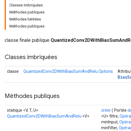
Classes imbriquées
Méthodes publiques
uAndRequantize
Méthodes héritées
Méthodes publiques
AndRelu
classe finale publique
QuantizedConv2DWithBiasSumAndR
AndReluAndRequantize
Classes imbriquées
ize
Requantize
classe
QuantizedConv2DWithBiasSumAndRelu.Options
Attribu
Bias
S
ize
Méthodes publiques
statique <V, T, U>
créer
( Portée
d
QuantizedConv2DWithBiasSumAndRelu
<V>
<U> filtre,
Opér
minInput,
Opéra
minFilter,
Opéra