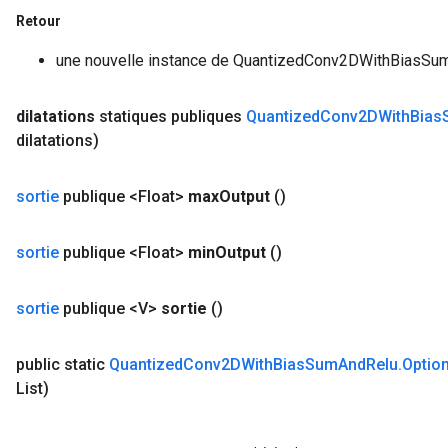
Retour
une nouvelle instance de QuantizedConv2DWithBiasSu
dilatations
statiques publiques
Quantized
Conv2DWith
Bias
dilatations)
sortie
publique <Float>
max
Output
()
sortie
publique <Float>
min
Output
()
sortie
publique <V>
sortie
()
public static
Quantized
Conv2DWith
Bias
Sum
And
Relu
.
Optio
List)
m