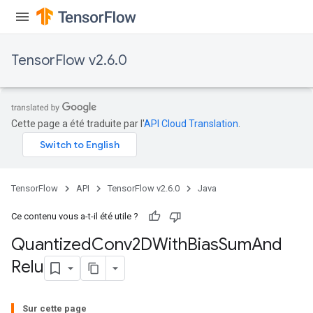
TensorFlow v2.6.0
Cette page a été traduite par l'
API Cloud Translation
.
ize
TensorFlow
API
TensorFlow v2.6.0
Java
Ce contenu vous a-t-il été utile ?
Quantized
Conv2DWith
Bias
Sum
And
Requantize
Relu
ize
AndReluAndRequantize
u
Sur cette page