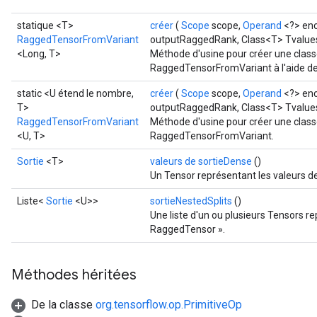
statique <T>
créer
(
Scope
scope,
Operand
<?> en
RaggedTensorFromVariant
outputRaggedRank, Class<T> Tvalue
<Long, T>
Méthode d'usine pour créer une class
RaggedTensorFromVariant à l'aide des
static <U étend le nombre,
créer
(
Scope
scope,
Operand
<?> en
T>
outputRaggedRank, Class<T> Tvalues,
RaggedTensorFromVariant
Méthode d'usine pour créer une class
<U, T>
RaggedTensorFromVariant.
Sortie
<T>
valeurs de sortieDense
()
Un Tensor représentant les valeurs de
Liste<
Sortie
<U>>
sortieNestedSplits
()
Une liste d'un ou plusieurs Tensors rep
RaggedTensor ».
Méthodes héritées
De la classe
org.tensorflow.op.PrimitiveOp