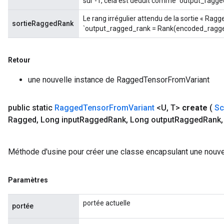
sur -1, cela est déduit comme `output_ragg
Le rang irrégulier attendu de la sortie « Ragge
rs
sortieRaggedRank
`output_ragged_rank = Rank(encoded_ragge
ersGradAccumDebug
eters
metersGradAccumDebug
Retour
ters
une nouvelle instance de RaggedTensorFromVariant
metersGradAccumDebug
ropParameters
s
public static
Ragged
Tensor
From
Variant
<U
,
T>
create
(
Sc
ersGradAccumDebug
Ragged
,
Long input
Ragged
Rank
,
Long output
Ragged
Rank
,
atorParameters
imatorParametersGradAccumDebug
Méthode d'usine pour créer une classe encapsulant une nouv
ghtParameters
meters
ametersGradAccumDebug
Paramètres
adParameters
radParametersGradAccumDebug
portée actuelle
portée
rameters
ParametersGradAccumDebug