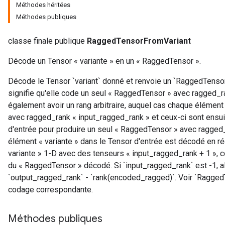
Méthodes héritées
Méthodes publiques
classe finale publique
RaggedTensorFromVariant
Décode un Tensor « variante » en un « RaggedTensor ».
Décode le Tensor `variant` donné et renvoie un `RaggedTensor`.
signifie qu'elle code un seul « RaggedTensor » avec ragged_ra
également avoir un rang arbitraire, auquel cas chaque élémen
avec ragged_rank « input_ragged_rank » et ceux-ci sont ensui
d'entrée pour produire un seul « RaggedTensor » avec ragged
élément « variante » dans le Tensor d'entrée est décodé en ré
variante » 1-D avec des tenseurs « input_ragged_rank + 1 », c
du « RaggedTensor » décodé. Si `input_ragged_rank` est -1, a
`output_ragged_rank` - `rank(encoded_ragged)`. Voir `Ragged
codage correspondante.
Méthodes publiques