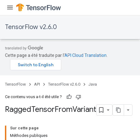
AndReluAndRequantize
u
uAndRequantize
TensorFlow v2.6.0
AndRelu
AndReluAndRequantize
Cette page a été traduite par l'
API Cloud Translation
.
ize
Requantize
TensorFlow
API
TensorFlow v2.6.0
Java
ize
Ce contenu vous a-t-il été utile ?
Ragged
Tensor
From
Variant
Sur cette page
Méthodes publiques