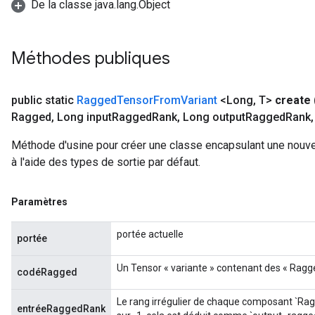
De la classe java.lang.Object
Méthodes publiques
public static
Ragged
Tensor
From
Variant
<Long
,
T>
create
Ragged
,
Long input
Ragged
Rank
,
Long output
Ragged
Rank
,
Méthode d'usine pour créer une classe encapsulant une nouv
à l'aide des types de sortie par défaut.
Paramètres
portée actuelle
portée
Un Tensor « variante » contenant des « Ragg
codéRagged
Le rang irrégulier de chaque composant `Ragg
entréeRaggedRank
m