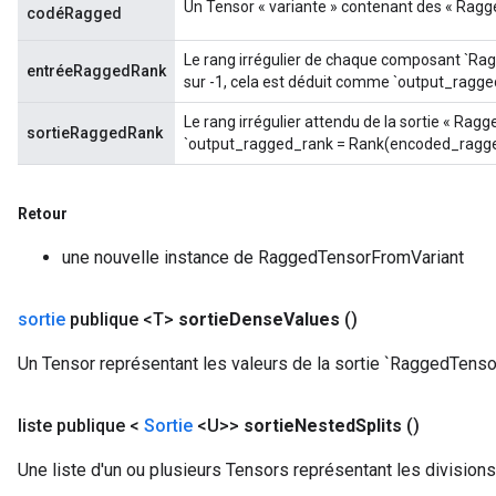
Un Tensor « variante » contenant des « Ragg
codéRagged
eters
metersGradAccumDebug
Le rang irrégulier de chaque composant `Ragg
entréeRaggedRank
ientDescentParameters
sur -1, cela est déduit comme `output_ragg
dientDescentParametersGradAccumDebug
Le rang irrégulier attendu de la sortie « Ragge
sortieRaggedRank
`output_ragged_rank = Rank(encoded_ragge
Retour
une nouvelle instance de RaggedTensorFromVariant
sortie
publique <T>
sortie
Dense
Values
​​()
Un Tensor représentant les valeurs de la sortie `RaggedTensor
liste publique <
Sortie
<U>>
sortie
Nested
Splits
()
Une liste d'un ou plusieurs Tensors représentant les divisions