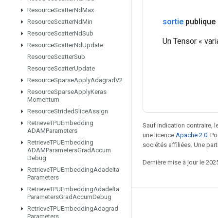
Resource
Scatter
Nd
Max
sortie
publique
Resource
Scatter
Nd
Min
Resource
Scatter
Nd
Sub
Un Tensor « var
Resource
Scatter
Nd
Update
Resource
Scatter
Sub
Resource
Scatter
Update
Resource
Sparse
Apply
Adagrad
V2
Resource
Sparse
Apply
Keras
Momentum
Resource
Strided
Slice
Assign
Retrieve
TPUEmbedding
Sauf indication contraire, 
ADAMParameters
une licence
Apache 2.0
. P
Retrieve
TPUEmbedding
sociétés affiliées. Une part
ADAMParameters
Grad
Accum
Debug
Dernière mise à jour le 202
Retrieve
TPUEmbedding
Adadelta
Parameters
Retrieve
TPUEmbedding
Adadelta
Parameters
Grad
Accum
Debug
Rester connecté
Retrieve
TPUEmbedding
Adagrad
Parameters