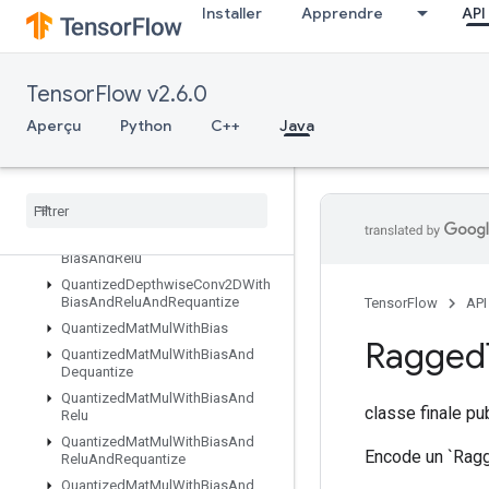
Installer
Apprendre
API
QuantizedConv2DWithBiasAndRelu
QuantizedConv2DWithBiasAndReluAndRequantize
QuantizedConv2DWithBiasAndRequantize
TensorFlow v2.6.0
QuantizedConv2DWithBiasSignedSumAndReluAndRequantize
QuantizedConv2DWithBiasSumAndRelu
Aperçu
Python
C++
Java
QuantizedConv2DWithBiasSumAndReluAndRequantize
Quantized
Depthwise
Conv2D
Quantized
Depthwise
Conv2DWith
Bias
Quantized
Depthwise
Conv2DWith
Bias
And
Relu
Quantized
Depthwise
Conv2DWith
Bias
And
Relu
And
Requantize
TensorFlow
API
Quantized
Mat
Mul
With
Bias
Ragged
Quantized
Mat
Mul
With
Bias
And
Dequantize
Quantized
Mat
Mul
With
Bias
And
classe finale p
Relu
Quantized
Mat
Mul
With
Bias
And
Encode un `Ragg
Relu
And
Requantize
Quantized
Mat
Mul
With
Bias
And