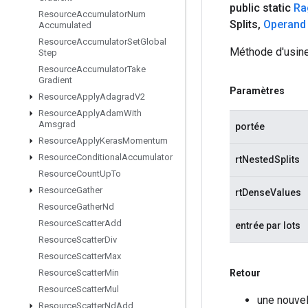
public static
Ra
Resource
Accumulator
Num
Splits
,
Operand
Accumulated
Resource
Accumulator
Set
Global
Méthode d'usine
Step
Resource
Accumulator
Take
Gradient
Paramètres
Resource
Apply
Adagrad
V2
Resource
Apply
Adam
With
Amsgrad
portée
Resource
Apply
Keras
Momentum
Resource
Conditional
Accumulator
rtNestedSplits
Resource
Count
Up
To
Resource
Gather
rtDenseValues
Resource
Gather
Nd
Resource
Scatter
Add
entrée par lots
Resource
Scatter
Div
Resource
Scatter
Max
Retour
Resource
Scatter
Min
Resource
Scatter
Mul
une nouve
Resource
Scatter
Nd
Add