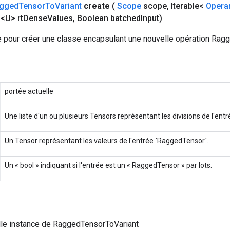
gged
Tensor
To
Variant
create
(
Scope
scope
,
Iterable<
Opera
<U> rt
Dense
Values
,
Boolean batched
Input)
 pour créer une classe encapsulant une nouvelle opération Rag
portée actuelle
Une liste d'un ou plusieurs Tensors représentant les divisions de l'en
Un Tensor représentant les valeurs de l'entrée `RaggedTensor`.
Un « bool » indiquant si l'entrée est un « RaggedTensor » par lots.
lle instance de RaggedTensorToVariant