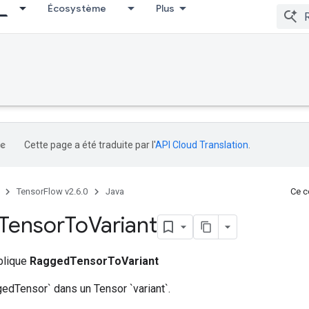
Écosystème
Plus
Cette page a été traduite par l'
API Cloud Translation
.
TensorFlow v2.6.0
Java
Ce co
Tensor
To
Variant
ublique
RaggedTensorToVariant
edTensor` dans un Tensor `variant`.