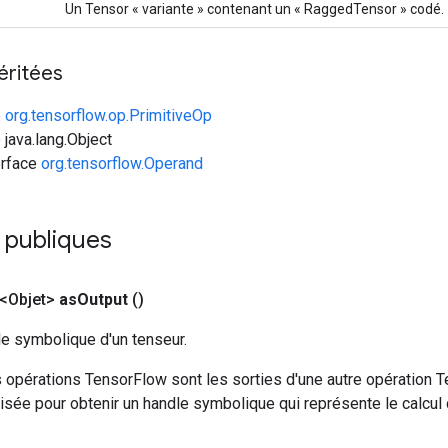
Un Tensor « variante » contenant un « RaggedTensor » codé.
éritées
e
org.tensorflow.op.PrimitiveOp
 java.lang.Object
erface
org.tensorflow.Operand
publiques
<Objet>
as
Output
()
le symbolique d'un tenseur.
 opérations TensorFlow sont les sorties d'une autre opération T
isée pour obtenir un handle symbolique qui représente le calcul d