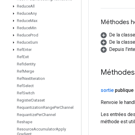
Reduce
All
Reduce
Any
Méthodes h
Reduce
Max
Reduce
Min
De la class
Reduce
Prod
De la classe
Reduce
Sum
Depuis l'int
Ref
Enter
Ref
Exit
Ref
Identity
Méthodes 
Ref
Merge
Ref
Next
Iteration
Ref
Select
sortie
publique 
Ref
Switch
Register
Dataset
Renvoie le hand
Requantization
Range
Per
Channel
Les entrées des
Requantize
Per
Channel
méthode est util
Reshape
Resource
Accumulator
Apply
Gradient