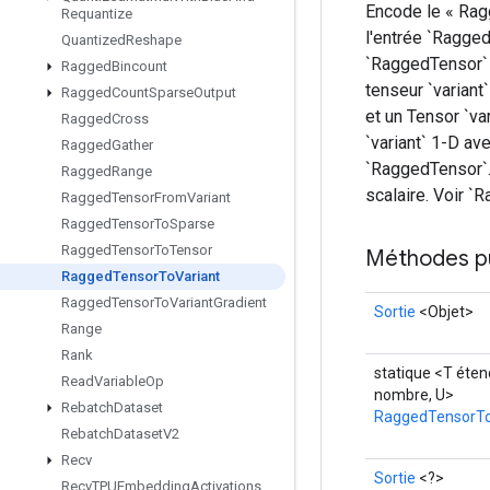
Encode le « Ragg
Requantize
l'entrée `Ragge
Quantized
Reshape
`RaggedTensor` e
Ragged
Bincount
tenseur `variant
Ragged
Count
Sparse
Output
et un Tensor `va
Ragged
Cross
`variant` 1-D av
Ragged
Gather
`RaggedTensor`. 
Ragged
Range
scalaire. Voir 
Ragged
Tensor
From
Variant
Ragged
Tensor
To
Sparse
Ragged
Tensor
To
Tensor
Méthodes p
Ragged
Tensor
To
Variant
Ragged
Tensor
To
Variant
Gradient
Sortie
<Objet>
Range
Rank
statique <T éten
Read
Variable
Op
nombre, U>
Rebatch
Dataset
RaggedTensorTo
Rebatch
Dataset
V2
Recv
Sortie
<?>
Recv
TPUEmbedding
Activations