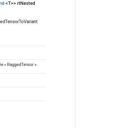
nd
<T>> rt
Nested
gedTensorToVariant.
trée « RaggedTensor ».