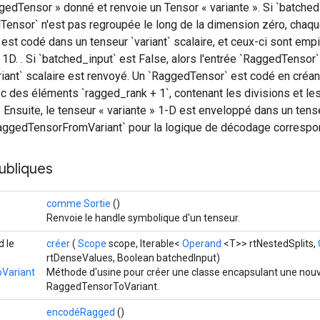
edTensor » donné et renvoie un Tensor « variante ». Si `batched_
dTensor` n'est pas regroupée le long de la dimension zéro, cha
st codé dans un tenseur `variant` scalaire, et ceux-ci sont emp
` 1D. . Si `batched_input` est False, alors l'entrée `RaggedTensor
riant` scalaire est renvoyé. Un `RaggedTensor` est codé en créan
ec des éléments `ragged_rank + 1`, contenant les divisions et le
Ensuite, le tenseur « variante » 1-D est enveloppé dans un tense
`RaggedTensorFromVariant` pour la logique de décodage correspo
ubliques
comme Sortie
()
Renvoie le handle symbolique d'un tenseur.
d le
créer
(
Scope
scope, Iterable<
Operand
<T>> rtNestedSplits,
rtDenseValues, Boolean batchedInput)
Variant
Méthode d'usine pour créer une classe encapsulant une nouv
RaggedTensorToVariant.
encodéRagged
()