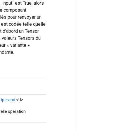
input` est True, alors
que composant
ilés pour renvoyer un
` est codée telle quelle
t d'abord un Tensor
s valeurs Tensors du
ur « variante »
ndante.
Operand
<U>
elle opération