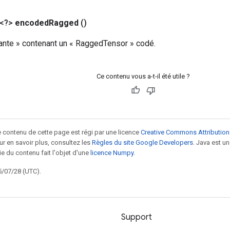
 <?>
encoded
Ragged
()
iante » contenant un « RaggedTensor » codé.
Ce contenu vous a-t-il été utile ?
le contenu de cette page est régi par une licence
Creative Commons Attribution
our en savoir plus, consultez les
Règles du site Google Developers
. Java est 
ie du contenu fait l'objet d'une
licence Numpy
.
5/07/28 (UTC).
Support