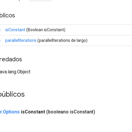
licos
s
isConstant
(Boolean isConstant)
s
parallelIterations
(parallelIterations de largo)
redados
java.lang.Object
úblicos
r
.
Options
is
Constant
(booleano is
Constant)