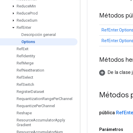
Reduce
Min
Reduce
Prod
Métodos púb
Reduce
Sum
Ref
Enter
RefEnter.Option
Descripción general
RefEnter.Option
Options
Ref
Exit
Ref
Identity
Métodos he
Ref
Merge
Ref
Next
Iteration
De la clase 
Ref
Select
Ref
Switch
Register
Dataset
Métodos p
Requantization
Range
Per
Channel
Requantize
Per
Channel
pública
Ref
Ente
Reshape
Resource
Accumulator
Apply
Gradient
Parámetros
Resource
Accumulator
Num