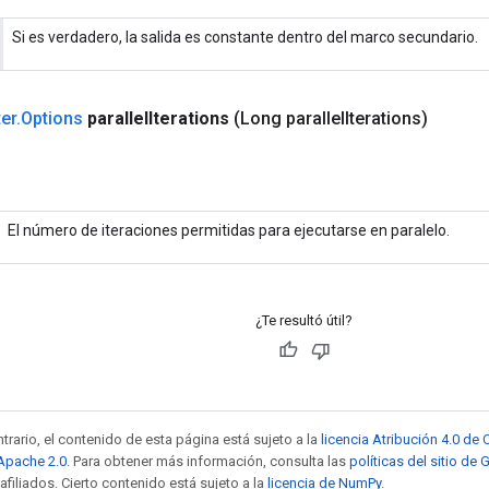
Si es verdadero, la salida es constante dentro del marco secundario.
ter
.
Options
parallel
Iterations
(Long parallel
Iterations)
El número de iteraciones permitidas para ejecutarse en paralelo.
¿Te resultó útil?
trario, el contenido de esta página está sujeto a la
licencia Atribución 4.0 d
 Apache 2.0
. Para obtener más información, consulta las
políticas del sitio de
afiliados. Cierto contenido está sujeto a la
licencia de NumPy
.