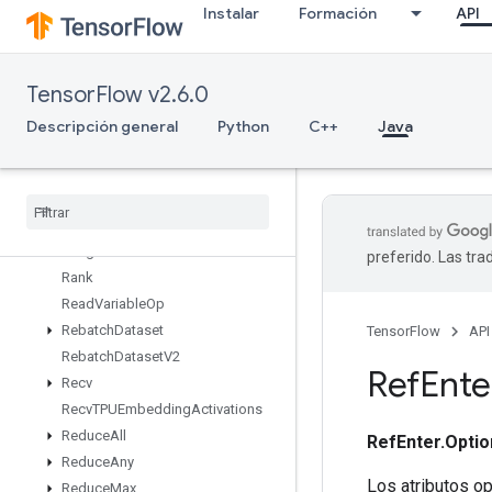
Instalar
Formación
API
RaggedCountSparseOutput
RaggedCross
RaggedGather
TensorFlow v2.6.0
RaggedRange
RaggedTensorFromVariant
Descripción general
Python
C++
Java
RaggedTensorToSparse
Ragged
Tensor
To
Tensor
Ragged
Tensor
To
Variant
Ragged
Tensor
To
Variant
Gradient
Range
preferido. Las tr
Rank
Read
Variable
Op
Rebatch
Dataset
TensorFlow
API
Rebatch
Dataset
V2
Ref
Ente
Recv
Recv
TPUEmbedding
Activations
Reduce
All
RefEnter.Optio
Reduce
Any
Los atributos o
Reduce
Max