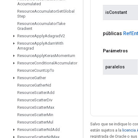
Accumulated
Resource
Accumulator
Set
Global
isConstant
Step
Resource
Accumulator
Take
Gradient
públicas
Ref
En
Resource
Apply
Adagrad
V2
Resource
Apply
Adam
With
Amsgrad
Parámetros
Resource
Apply
Keras
Momentum
Resource
Conditional
Accumulator
paralelos
Resource
Count
Up
To
Resource
Gather
Resource
Gather
Nd
Resource
Scatter
Add
Resource
Scatter
Div
Resource
Scatter
Max
Resource
Scatter
Min
Resource
Scatter
Mul
Salvo que se indique lo con
Resource
Scatter
Nd
Add
están sujetos a la
licencia
registrada de Oracle o sus 
Resource
Scatter
Nd
Max