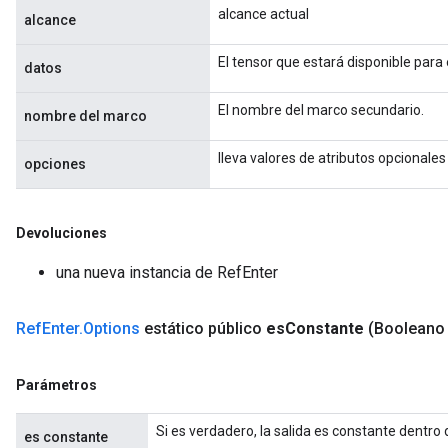
alcance actual
rameters
alcance
ParametersGradAccumDebug
El tensor que estará disponible para
eters
datos
metersGradAccumDebug
El nombre del marco secundario.
ientDescentParameters
nombre del marco
dientDescentParametersGradAccumDebug
lleva valores de atributos opcionales
opciones
Devoluciones
una nueva instancia de RefEnter
Ref
Enter
.
Options
estático público
es
Constante
(Booleano
Parámetros
Si es verdadero, la salida es constante dentro
es constante