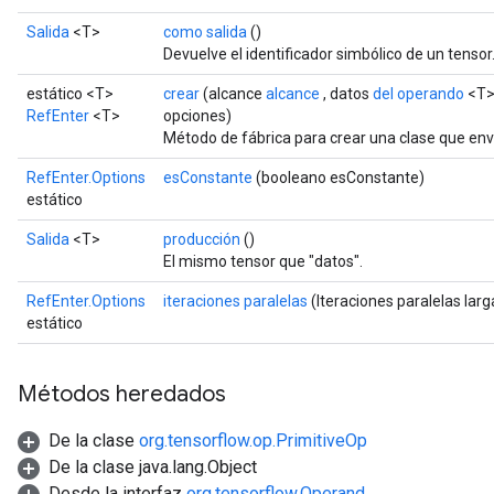
Salida
<T>
como salida
()
Devuelve el identificador simbólico de un tensor
estático <T>
crear
(alcance
alcance
, datos
del operando
<T>
RefEnter
<T>
opciones)
Método de fábrica para crear una clase que en
RefEnter.Options
esConstante
(booleano esConstante)
estático
Salida
<T>
producción
()
El mismo tensor que "datos".
RefEnter.Options
iteraciones paralelas
(Iteraciones paralelas larg
estático
Métodos heredados
De la clase
org.tensorflow.op.PrimitiveOp
De la clase java.lang.Object
Desde la interfaz
org.tensorflow.Operand