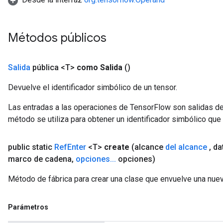
m
Métodos públicos
rs
ersGradAccumDebug
eters
Salida
pública <T>
como Salida
()
metersGradAccumDebug
Devuelve el identificador simbólico de un tensor.
ters
metersGradAccumDebug
Las entradas a las operaciones de TensorFlow son salidas de
ropParameters
método se utiliza para obtener un identificador simbólico que 
s
ersGradAccumDebug
public static
Ref
Enter
<T>
create
(alcance
del alcance
,
da
atorParameters
marco de cadena
,
opciones
.
.
.
opciones)
imatorParametersGradAccumDebug
ghtParameters
Método de fábrica para crear una clase que envuelve una nuev
meters
ametersGradAccumDebug
adParameters
Parámetros
radParametersGradAccumDebug