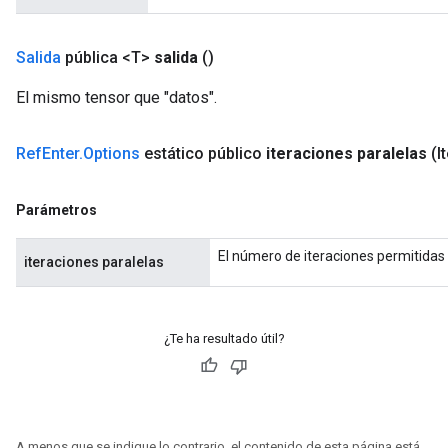
Salida
pública <T>
salida
()
El mismo tensor que "datos".
Ref
Enter
.
Options
estático público
iteraciones paralelas
(I
Parámetros
El número de iteraciones permitidas 
iteraciones paralelas
¿Te ha resultado útil?
A menos que se indique lo contrario, el contenido de esta página está