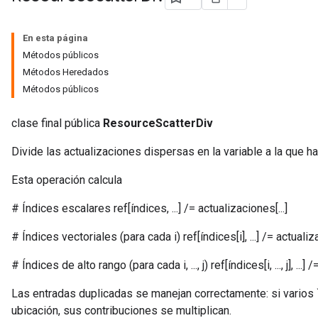
En esta página
Métodos públicos
Métodos Heredados
Métodos públicos
clase final pública
ResourceScatterDiv
Divide las actualizaciones dispersas en la variable a la que ha
Esta operación calcula
m
# Índices escalares ref[índices, ...] /= actualizaciones[...]
# Índices vectoriales (para cada i) ref[índices[i], ...] /= actualizac
rs
ersGradAccumDebug
# Índices de alto rango (para cada i, ..., j) ref[índices[i, ..., j], ...] /= 
eters
metersGradAccumDebug
Las entradas duplicadas se manejan correctamente: si varios 
ters
ubicación, sus contribuciones se multiplican.