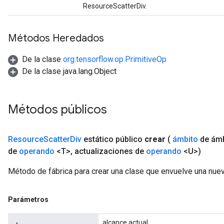
ResourceScatterDiv.
Métodos Heredados
De la clase
org.tensorflow.op.PrimitiveOp
De la clase java.lang.Object
Métodos públicos
Resource
Scatter
Div
estático público
crear
(
ámbito
de ámb
de
operando
<T>
,
actualizaciones de
operando
<U>)
Método de fábrica para crear una clase que envuelve una nue
Parámetros
alcance actual