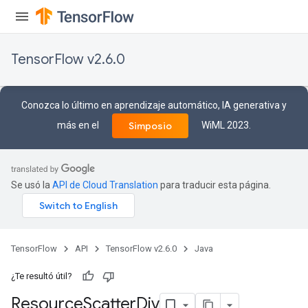
TensorFlow v2.6.0
Conozca lo último en aprendizaje automático, IA generativa y
más en el
WiML 2023.
Simposio
Se usó la
API de Cloud Translation
para traducir esta página.
TensorFlow
API
TensorFlow v2.6.0
Java
¿Te resultó útil?
Resource
Scatter
Div