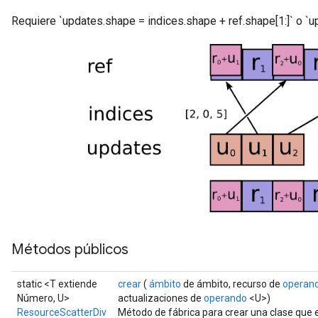
metersGradAccumDebug
Requiere `updates.shape = indices.shape + ref.shape[1:]` o `up
ropParameters
s
ersGradAccumDebug
atorParameters
imatorParametersGradAccumDebug
ghtParameters
meters
ametersGradAccumDebug
adParameters
radParametersGradAccumDebug
rameters
ParametersGradAccumDebug
eters
metersGradAccumDebug
Métodos públicos
ientDescentParameters
dientDescentParametersGradAccumDebug
static <T extiende
crear
(
ámbito
de ámbito, recurso de
operan
Número, U>
actualizaciones de
operando
<U>)
ResourceScatterDiv
Método de fábrica para crear una clase que