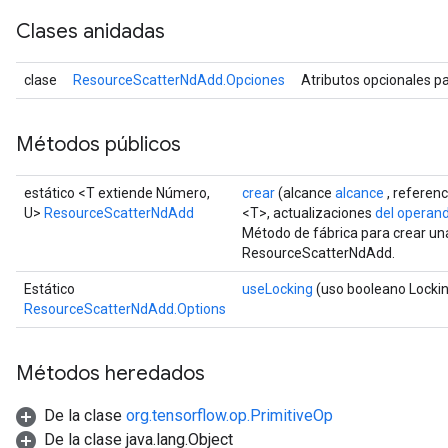
Clases anidadas
clase
ResourceScatterNdAdd.Opciones
Atributos opcionales p
Métodos públicos
estático <T extiende Número,
crear
(alcance
alcance
, referen
U>
ResourceScatterNdAdd
<T>, actualizaciones
del operan
Método de fábrica para crear un
ResourceScatterNdAdd.
Estático
useLocking
(uso booleano Locki
ResourceScatterNdAdd.Options
Métodos heredados
De la clase
org.tensorflow.op.PrimitiveOp
De la clase java.lang.Object