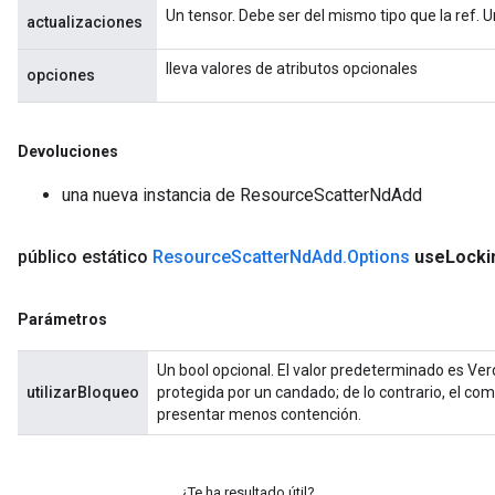
Un tensor. Debe ser del mismo tipo que la ref. U
actualizaciones
lleva valores de atributos opcionales
opciones
Devoluciones
una nueva instancia de ResourceScatterNdAdd
público estático
Resource
Scatter
Nd
Add
.
Options
use
Locki
Parámetros
Un bool opcional. El valor predeterminado es Ver
utilizarBloqueo
protegida por un candado; de lo contrario, el co
presentar menos contención.
¿Te ha resultado útil?