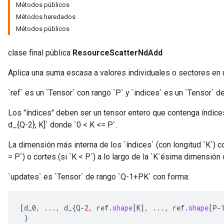
Métodos públicos
Métodos heredados
Métodos públicos
clase final pública
ResourceScatterNdAdd
Aplica una suma escasa a valores individuales o sectores en u
`ref` es un `Tensor` con rango `P` y `indices` es un `Tensor` de
m
Los "índices" deben ser un tensor entero que contenga índices e
d_{Q-2}, K]` donde `0 < K <= P`.
rs
ersGradAccumDebug
La dimensión más interna de los `índices` (con longitud `K`) 
eters
= P`) o cortes (si `K < P`) a lo largo de la `K`ésima dimensión d
metersGradAccumDebug
`updates` es `Tensor` de rango `Q-1+PK` con forma:
ters
metersGradAccumDebug
ropParameters
[
d_0
,
...,
d_
{
Q
-
2
,
ref
.
shape
[
K
]
,
...,
ref
.
shape
[
P
-
s
}