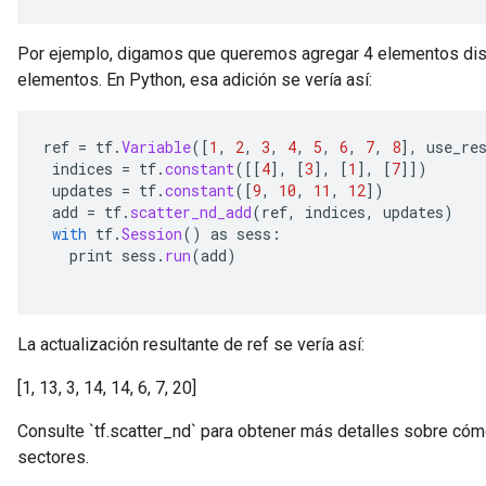
ersGradAccumDebug
atorParameters
Por ejemplo, digamos que queremos agregar 4 elementos disp
imatorParametersGradAccumDebug
elementos. En Python, esa adición se vería así:
ghtParameters
meters
ametersGradAccumDebug
ref
=
tf
.
Variable
(
[
1
,
2
,
3
,
4
,
5
,
6
,
7
,
8
]
,
use_re
adParameters
indices
=
tf
.
constant
(
[[
4
]
,
[
3
]
,
[
1
]
,
[
7
]]
)
updates
=
tf
.
constant
(
[
9
,
10
,
11
,
12
]
)
radParametersGradAccumDebug
add
=
tf
.
scatter_nd_add
(
ref
,
indices
,
updates
)
rameters
with
tf
.
Session
()
as
sess
:
ParametersGradAccumDebug
print
sess
.
run
(
add
)
eters
metersGradAccumDebug
ientDescentParameters
La actualización resultante de ref se vería así:
dientDescentParametersGradAccumDebug
[1, 13, 3, 14, 14, 6, 7, 20]
Consulte `tf.scatter_nd` para obtener más detalles sobre cómo
sectores.