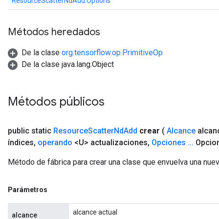
ResourceScatterNdAdd.Options
Métodos heredados
De la clase
org.tensorflow.op.PrimitiveOp
De la clase java.lang.Object
Métodos públicos
public static
Resource
Scatter
Nd
Add
crear
(
Alcance
alcan
índices
,
operando
<U> actualizaciones
,
Opciones
.
.
.
Opcio
Método de fábrica para crear una clase que envuelva una nu
Parámetros
alcance actual
alcance