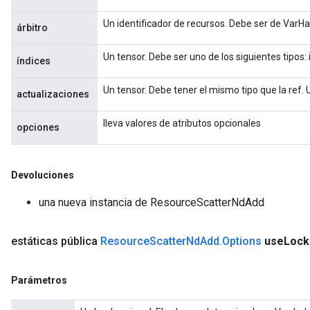
Un identificador de recursos. Debe ser de VarH
árbitro
Un tensor. Debe ser uno de los siguientes tipos: i
índices
Un tensor. Debe tener el mismo tipo que la ref. 
actualizaciones
lleva valores de atributos opcionales
opciones
Devoluciones
una nueva instancia de ResourceScatterNdAdd
estáticas pública
Resource
Scatter
Nd
Add
.
Options
use
Lock
Parámetros