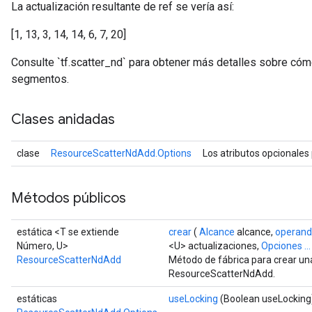
La actualización resultante de ref se vería así:
[1, 13, 3, 14, 14, 6, 7, 20]
Consulte `tf.scatter_nd` para obtener más detalles sobre cómo
segmentos.
Clases anidadas
clase
ResourceScatterNdAdd.Options
Los atributos opcionales
Métodos públicos
estática <T se extiende
crear
(
Alcance
alcance,
operan
Número, U>
<U> actualizaciones,
Opciones ...
ResourceScatterNdAdd
Método de fábrica para crear un
ResourceScatterNdAdd.
estáticas
useLocking
(Boolean useLocking