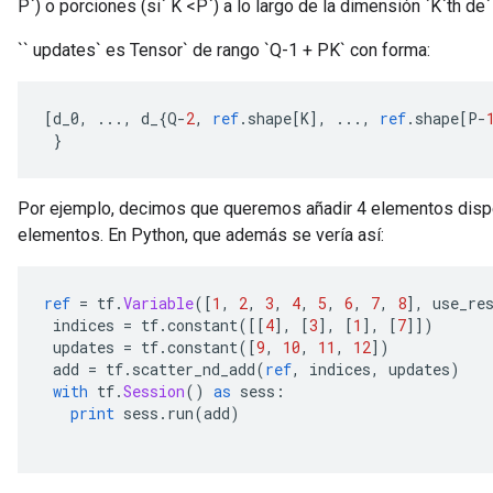
P`) o porciones (si` K <P`) a lo largo de la dimensión `K`th de` 
ersGradAccumDebug
atorParameters
`` updates` es Tensor` de rango `Q-1 + PK` con forma:
imatorParametersGradAccumDebug
ghtParameters
meters
[
d_0
,
...,
 d_
{
Q
-
2
,
ref
.
shape
[
K
],
...,
ref
.
shape
[
P
-
}
ametersGradAccumDebug
adParameters
radParametersGradAccumDebug
Por ejemplo, decimos que queremos añadir 4 elementos dispe
rameters
elementos. En Python, que además se vería así:
ParametersGradAccumDebug
eters
metersGradAccumDebug
ref
=
 tf
.
Variable
([
1
,
2
,
3
,
4
,
5
,
6
,
7
,
8
],
 use_re
 indices 
=
 tf
.
constant
([[
4
],
[
3
],
[
1
],
[
7
]])
ientDescentParameters
 updates 
=
 tf
.
constant
([
9
,
10
,
11
,
12
])
dientDescentParametersGradAccumDebug
 add 
=
 tf
.
scatter_nd_add
(
ref
,
 indices
,
 updates
)
with
 tf
.
Session
()
as
 sess
:
print
 sess
.
run
(
add
)