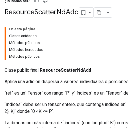
¿Te resultó útil?
Resource
Scatter
Nd
Add
En esta página
Clases anidadas
Métodos públicos
Métodos heredados
Métodos públicos
m
Clase public final
ResourceScatterNdAdd
rs
Aplica una adición dispersa a valores individuales o porciones
ersGradAccumDebug
eters
`ref` es un` Tensor` con rango `P` y` índices` es un `Tensor` de
metersGradAccumDebug
ters
`índices` debe ser un tensor entero, que contenga índices en` re
metersGradAccumDebug
2}, K]` donde `0 <K <= P`.
ropParameters
La dimensión más interna de `índices` (con longitud` K`) corr
s