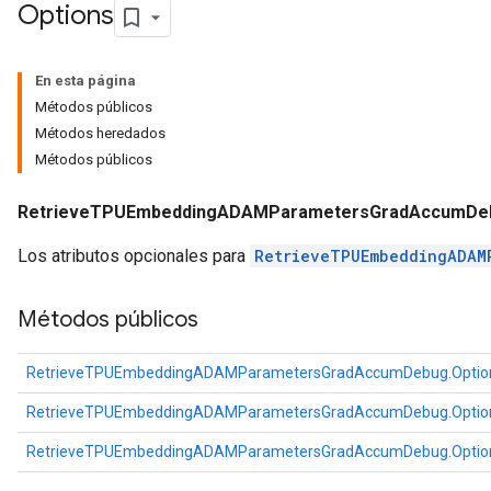
Options
eters
metersGradAccumDebug
ters
En esta página
metersGradAccumDebug
Métodos públicos
ropParameters
Métodos heredados
s
Métodos públicos
ersGradAccumDebug
atorParameters
RetrieveTPUEmbeddingADAMParametersGradAccumDeb
imatorParametersGradAccumDebug
Los atributos opcionales para
RetrieveTPUEmbeddingADAM
ghtParameters
meters
Métodos públicos
ametersGradAccumDebug
adParameters
radParametersGradAccumDebug
RetrieveTPUEmbeddingADAMParametersGradAccumDebug.Optio
rameters
RetrieveTPUEmbeddingADAMParametersGradAccumDebug.Optio
ParametersGradAccumDebug
eters
RetrieveTPUEmbeddingADAMParametersGradAccumDebug.Optio
metersGradAccumDebug