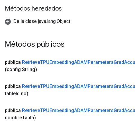
ientDescentParameters
Métodos heredados
dientDescentParametersGradAccumDebug
De la clase java.lang.Object
Métodos públicos
pública
Retrieve
TPUEmbedding
ADAMParameters
Grad
Acc
(config String)
pública
Retrieve
TPUEmbedding
ADAMParameters
Grad
Acc
table
Id no)
pública
Retrieve
TPUEmbedding
ADAMParameters
Grad
Acc
nombre
Tabla)