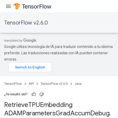
TensorFlow v2.6.0
Google utiliza tecnología de IA para traducir contenido a tu idioma
preferido. Las traducciones realizadas con IA pueden contener
errores.
TensorFlow
API
TensorFlow v2.6.0
Java
m
¿Te resultó útil?
rs
Retrieve
TPUEmbedding
ersGradAccumDebug
ADAMParameters
Grad
Accum
Debug
.