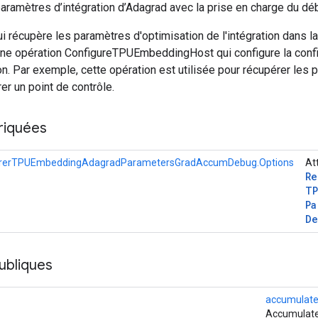
aramètres d’intégration d’Adagrad avec la prise en charge du d
i récupère les paramètres d'optimisation de l'intégration dans l
une opération ConfigureTPUEmbeddingHost qui configure la config
ion. Par exemple, cette opération est utilisée pour récupérer les 
rer un point de contrôle.
riquées
rerTPUEmbeddingAdagradParametersGradAccumDebug.Options
At
Re
TP
Pa
De
ubliques
accumulate
Accumulateu