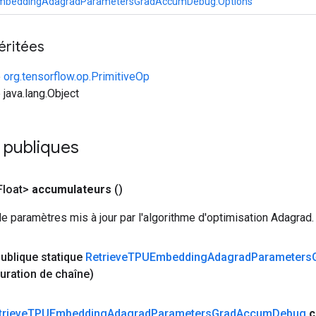
mbeddingAdagradParametersGradAccumDebug.Options
éritées
e
org.tensorflow.op.PrimitiveOp
 java.lang.Object
publiques
loat>
accumulateurs
()
 paramètres mis à jour par l'algorithme d'optimisation Adagrad.
ublique statique
Retrieve
TPUEmbedding
Adagrad
Parameters
uration de chaîne)
trieve
TPUEmbedding
Adagrad
Parameters
Grad
Accum
Debug
c