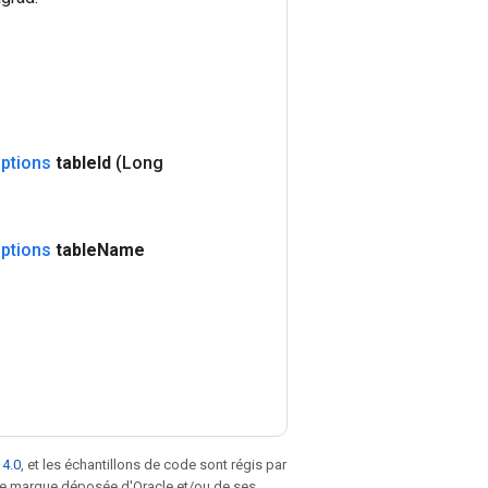
ptions
table
Id
(Long
ptions
table
Name
 4.0
, et les échantillons de code sont régis par
une marque déposée d'Oracle et/ou de ses