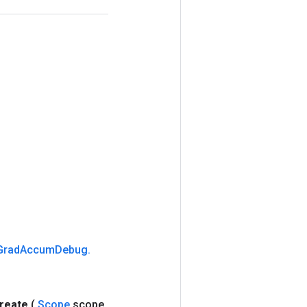
Grad
Accum
Debug
.
reate
(
Scope
scope
,