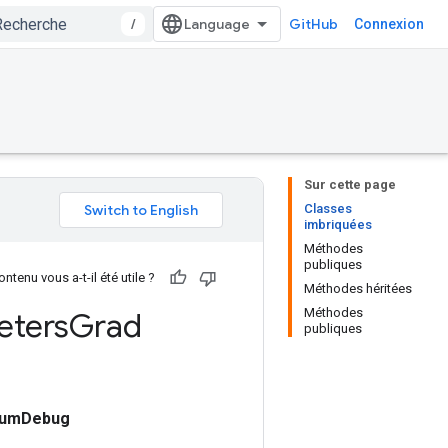
/
GitHub
Connexion
Sur cette page
Classes
imbriquées
Méthodes
publiques
ntenu vous a-t-il été utile ?
Méthodes héritées
Méthodes
eters
Grad
publiques
cumDebug