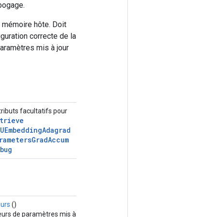
ébogage.
a mémoire hôte. Doit
uration correcte de la
paramètres mis à jour
tributs facultatifs pour
trieve
UEmbedding
Adagrad
rameters
Grad
Accum
bug
urs
()
rs de paramètres mis à jour par l'algorithme