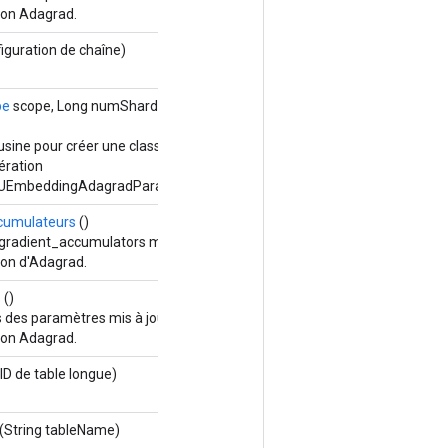
ion Adagrad.
iguration de chaîne)
pe
scope, Long numShards, Long shardId,
Options...
sine pour créer une classe encapsulant une
ération
PUEmbeddingAdagradParametersGradAccumDebug.
cumulateurs
()
radient_accumulators mis à jour par l'algorithme
ion d'Adagrad.
s
()
des paramètres mis à jour par l'algorithme
ion Adagrad.
ID de table longue)
(String tableName)