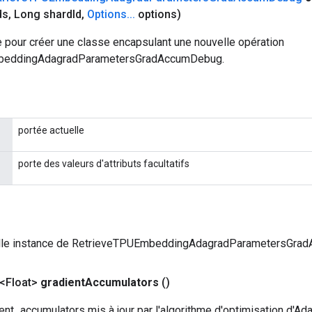
ds
,
Long shard
Id
,
Options
.
.
.
options)
 pour créer une classe encapsulant une nouvelle opération
beddingAdagradParametersGradAccumDebug.
portée actuelle
porte des valeurs d'attributs facultatifs
lle instance de RetrieveTPUEmbeddingAdagradParametersGra
<Float>
gradient
Accumulators
()
nt_accumulators mis à jour par l'algorithme d'optimisation d'Ada