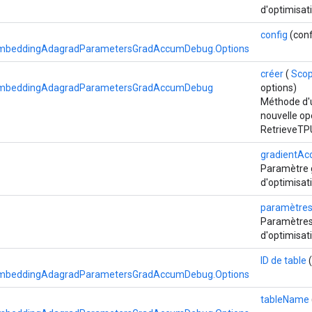
d'optimisat
config
(conf
mbeddingAdagradParametersGradAccumDebug.Options
créer
(
Sco
mbeddingAdagradParametersGradAccumDebug
options)
Méthode d'u
nouvelle op
RetrieveT
gradientAc
Paramètre g
d'optimisat
paramètre
Paramètres 
d'optimisat
ID de table
(
mbeddingAdagradParametersGradAccumDebug.Options
tableName