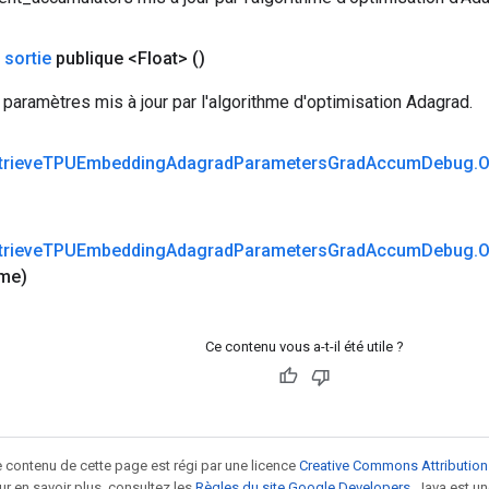
 sortie
publique <Float>
()
aramètres mis à jour par l'algorithme d'optimisation Adagrad.
trieve
TPUEmbedding
Adagrad
Parameters
Grad
Accum
Debug
.
O
trieve
TPUEmbedding
Adagrad
Parameters
Grad
Accum
Debug
.
O
me)
Ce contenu vous a-t-il été utile ?
le contenu de cette page est régi par une licence
Creative Commons Attribution
our en savoir plus, consultez les
Règles du site Google Developers
. Java est 