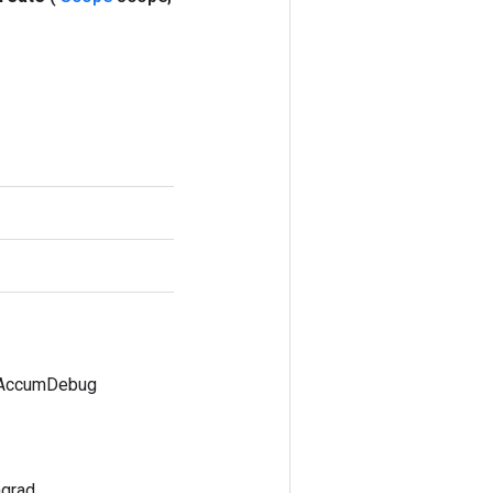
dAccumDebug
grad.