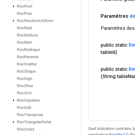
Risc
Pool
Risc
Pow
Paramètres
de
Risc
Random
Uniform
Paramètres des p
Risc
Real
Risc
Reduce
Risc
Rem
public static
Re
Risc
Reshape
table
Id)
Risc
Reverse
Risc
Scatter
public static
Re
Risc
Shape
(String table
Na
Risc
Sign
Risc
Slice
Risc
Sort
Risc
Squeeze
Risc
Sub
Risc
Transpose
Risc
Triangular
Solve
Sauf indication contraire, 
Risc
Unary
une licence
Apache 2.0
. P