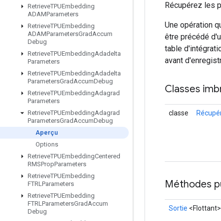
Récupérez les p
Retrieve
TPUEmbedding
ADAMParameters
Une opération qu
Retrieve
TPUEmbedding
ADAMParameters
Grad
Accum
être précédé d'
Debug
table d'intégrat
Retrieve
TPUEmbedding
Adadelta
avant d'enregist
Parameters
Retrieve
TPUEmbedding
Adadelta
Parameters
Grad
Accum
Debug
Classes imb
Retrieve
TPUEmbedding
Adagrad
Parameters
classe
Récupé
Retrieve
TPUEmbedding
Adagrad
Parameters
Grad
Accum
Debug
Aperçu
Options
Retrieve
TPUEmbedding
Centered
RMSProp
Parameters
Retrieve
TPUEmbedding
Méthodes p
FTRLParameters
Retrieve
TPUEmbedding
FTRLParameters
Grad
Accum
Sortie
<Flottant>
Debug