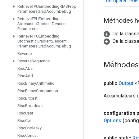
RécupérerTPUE
Retrieve
TPUEmbedding
RMSProp
Parameters
Grad
Accum
Debug
Retrieve
TPUEmbedding
Méthodes h
Stochastic
Gradient
Descent
Parameters
De la class
Retrieve
TPUEmbedding
De la classe
Stochastic
Gradient
Descent
Parameters
Grad
Accum
Debug
Reverse
Reverse
Sequence
Méthodes 
Risc
Abs
Risc
Add
public
Output
<F
Risc
Binary
Arithmetic
Risc
Binary
Comparison
Accumulateurs de
Risc
Bitcast
Risc
Broadcast
configuration
p
Risc
Cast
Options
(config
Risc
Ceil
Risc
Cholesky
Risc
Concat
public static
Re