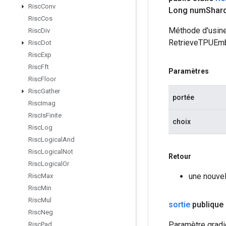
Risc
Conv
Long num
Shar
Risc
Cos
Méthode d'usine
Risc
Div
RetrieveTPUEm
Risc
Dot
Risc
Exp
Risc
Fft
Paramètres
Risc
Floor
Risc
Gather
portée
Risc
Imag
Risc
Is
Finite
choix
Risc
Log
Risc
Logical
And
Risc
Logical
Not
Retour
Risc
Logical
Or
une nouve
Risc
Max
Risc
Min
Risc
Mul
sortie
publique 
Risc
Neg
Paramètre gradie
Risc
Pad