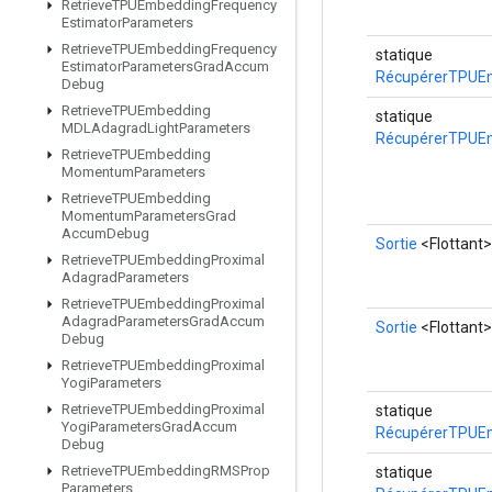
Retrieve
TPUEmbedding
Frequency
Estimator
Parameters
Retrieve
TPUEmbedding
Frequency
statique
Estimator
Parameters
Grad
Accum
RécupérerTPUE
Debug
Retrieve
TPUEmbedding
statique
MDLAdagrad
Light
Parameters
RécupérerTPUE
Retrieve
TPUEmbedding
Momentum
Parameters
Retrieve
TPUEmbedding
Momentum
Parameters
Grad
Accum
Debug
Sortie
<Flottant>
Retrieve
TPUEmbedding
Proximal
Adagrad
Parameters
Retrieve
TPUEmbedding
Proximal
Adagrad
Parameters
Grad
Accum
Sortie
<Flottant>
Debug
Retrieve
TPUEmbedding
Proximal
Yogi
Parameters
Retrieve
TPUEmbedding
Proximal
statique
Yogi
Parameters
Grad
Accum
RécupérerTPUE
Debug
Retrieve
TPUEmbedding
RMSProp
statique
Parameters