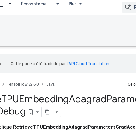
Écosystème
Plus
Cette page a été traduite par l'
API Cloud Translation
.
TensorFlow v2.6.0
Java
Ce co
e
TPUEmbedding
Adagrad
Param
Debug
ublique
RetrieveTPUEmbeddingAdagradParametersGradAc