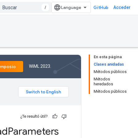
/
GitHub
Acceder
En esta página
Clases anidadas
WiML 2023.
imposio
Métodos públicos
Métodos
heredados
Métodos públicos
¿Te resultó útil?
ad
Parameters