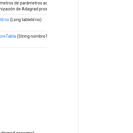
metros de parámetros actualizados por el algoritmo de
mización de Adagrad proximal.
Id no
(Long tableId no)
reTabla
(String nombreTabla)