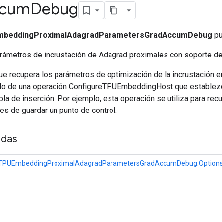
cum
Debug
mbeddingProximalAdagradParametersGradAccumDebug
pu
rámetros de incrustación de Adagrad proximales con soporte de
e recupera los parámetros de optimización de la incrustación e
do de una operación ConfigureTPUEmbeddingHost que establezca
abla de inserción. Por ejemplo, esta operación se utiliza para re
es de guardar un punto de control.
adas
eTPUEmbeddingProximalAdagradParametersGradAccumDebug.Option