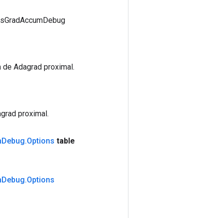
ersGradAccumDebug
 de Adagrad proximal.
grad proximal.
m
Debug
.
Options
table
m
Debug
.
Options