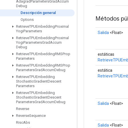
Adagrad
Parameters
Grad
Accum
Debug
Descripción general
Métodos púb
Options
Retrieve
TPUEmbedding
Proximal
Yogi
Parameters
Salida
<Float>
Retrieve
TPUEmbedding
Proximal
Yogi
Parameters
Grad
Accum
Debug
Retrieve
TPUEmbedding
RMSProp
estáticas
Parameters
RetrieveTPUEmb
Retrieve
TPUEmbedding
RMSProp
Parameters
Grad
Accum
Debug
estática
RetrieveTPUEm
Retrieve
TPUEmbedding
Stochastic
Gradient
Descent
Parameters
Retrieve
TPUEmbedding
Stochastic
Gradient
Descent
Parameters
Grad
Accum
Debug
Salida
<Float>
Reverse
Reverse
Sequence
Risc
Abs
Salida
<Float>