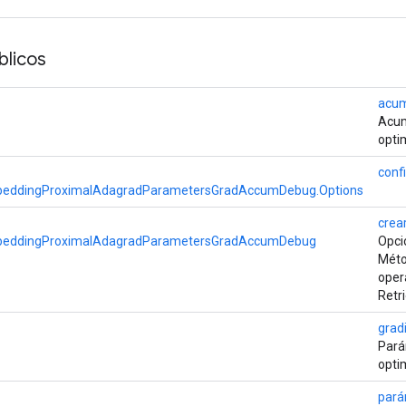
licos
acum
Acum
opti
conf
eddingProximalAdagradParametersGradAccumDebug.Options
crea
beddingProximalAdagradParametersGradAccumDebug
Opci
Méto
oper
Retr
grad
Pará
opti
pará