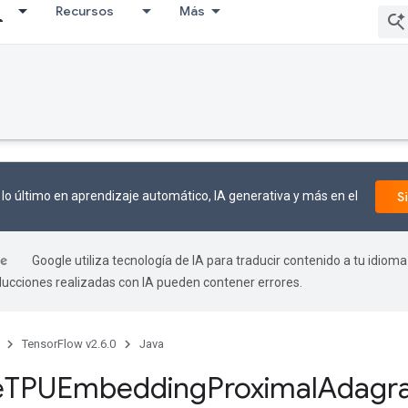
Recursos
Más
lo último en aprendizaje automático, IA generativa y más en el
S
Google utiliza tecnología de IA para traducir contenido a tu idioma
aducciones realizadas con IA pueden contener errores.
TensorFlow v2.6.0
Java
e
TPUEmbedding
Proximal
Adagr