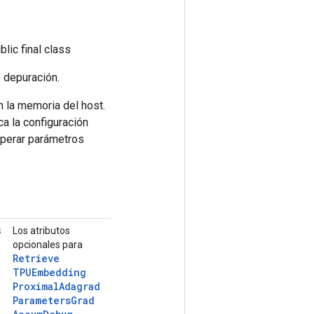
blic final class
 depuración.
n la memoria del host.
 la configuración
cuperar parámetros
s
Los atributos
opcionales para
Retrieve
TPUEmbedding
Proximal
Adagrad
Parameters
Grad