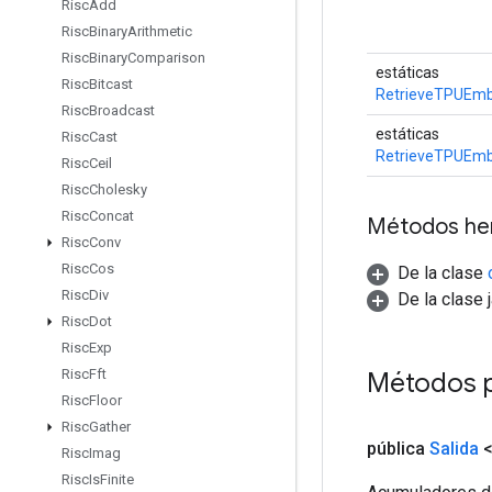
Risc
Add
Risc
Binary
Arithmetic
Risc
Binary
Comparison
estáticas
Risc
Bitcast
RetrieveTPUEmb
Risc
Broadcast
estáticas
Risc
Cast
RetrieveTPUEmb
Risc
Ceil
Risc
Cholesky
Risc
Concat
Métodos he
Risc
Conv
Risc
Cos
De la clase
Risc
Div
De la clase 
Risc
Dot
Risc
Exp
Risc
Fft
Métodos p
Risc
Floor
Risc
Gather
pública
Salida
<
Risc
Imag
Risc
Is
Finite