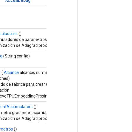
Accum
Debug
uladores
()
uladores de parámetros actualizados por el algoritmo de
mización de Adagrad proximal.
ig
(String config)
r
(
Alcance
alcance, numShards mucho, mucho shardId,
Opciones ...
ones)
do de fábrica para crear una clase que envuelva una nueva
ación
ieveTPUEmbeddingProximalAdagradParametersGradAccumDebug.
ientAccumulators
()
metro gradiente_acumuladores actualizado por el algoritmo de
mización de Adagrad proximal.
metros
()