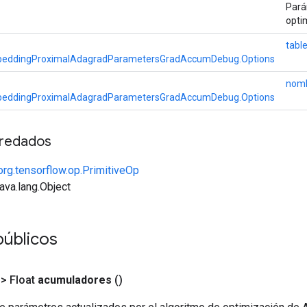
Pará
opti
table
eddingProximalAdagradParametersGradAccumDebug.Options
nomb
eddingProximalAdagradParametersGradAccumDebug.Options
redados
org.tensorflow.op.PrimitiveOp
java.lang.Object
úblicos
> Float
acumuladores
()