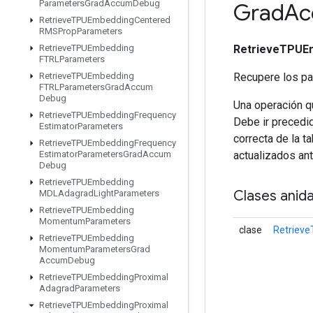
Parameters
Grad
Accum
Debug
Grad
Ac
Retrieve
TPUEmbedding
Centered
RMSProp
Parameters
RetrieveTPUE
Retrieve
TPUEmbedding
FTRLParameters
Recupere los pa
Retrieve
TPUEmbedding
FTRLParameters
Grad
Accum
Debug
Una operación qu
Retrieve
TPUEmbedding
Frequency
Debe ir precedi
Estimator
Parameters
correcta de la t
Retrieve
TPUEmbedding
Frequency
actualizados ant
Estimator
Parameters
Grad
Accum
Debug
Retrieve
TPUEmbedding
Clases anid
MDLAdagrad
Light
Parameters
Retrieve
TPUEmbedding
Momentum
Parameters
clase
Retriev
Retrieve
TPUEmbedding
Momentum
Parameters
Grad
Accum
Debug
Retrieve
TPUEmbedding
Proximal
Adagrad
Parameters
Retrieve
TPUEmbedding
Proximal