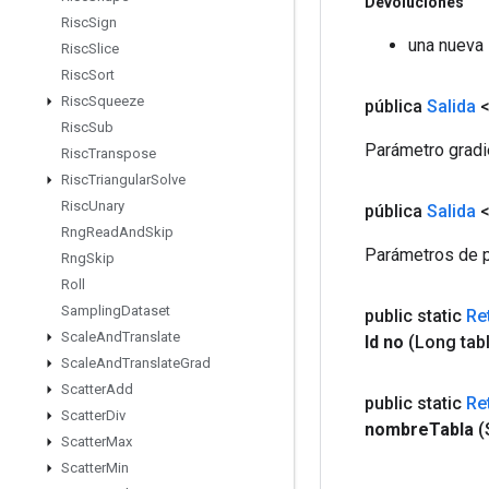
Devoluciones
Risc
Sign
una nueva
Risc
Slice
Risc
Sort
Risc
Squeeze
pública
Salida
<
Risc
Sub
Parámetro gradi
Risc
Transpose
Risc
Triangular
Solve
Risc
Unary
pública
Salida
<
Rng
Read
And
Skip
Parámetros de p
Rng
Skip
Roll
Sampling
Dataset
public static
Re
Scale
And
Translate
Id no
(Long tab
Scale
And
Translate
Grad
Scatter
Add
public static
Re
Scatter
Div
nombre
Tabla
(
Scatter
Max
Scatter
Min