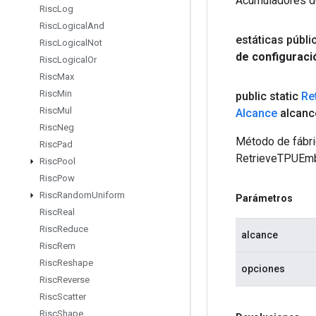
Acumuladores de
Risc
Log
Risc
Logical
And
estáticas públi
Risc
Logical
Not
de configuraci
Risc
Logical
Or
Risc
Max
Risc
Min
public static
Re
Risc
Mul
Alcance
alcanc
Risc
Neg
Método de fábri
Risc
Pad
RetrieveTPUEm
Risc
Pool
Risc
Pow
Risc
Random
Uniform
Parámetros
Risc
Real
Risc
Reduce
alcance
Risc
Rem
Risc
Reshape
opciones
Risc
Reverse
Risc
Scatter
Risc
Shape