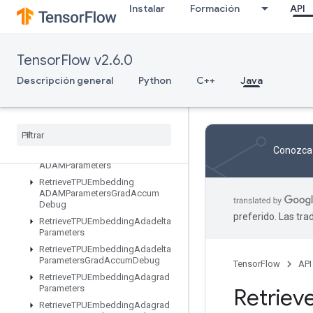
Instalar
Formación
API
ResourceScatterNdMin
ResourceScatterNdSub
ResourceScatterNdUpdate
TensorFlow v2.6.0
ResourceScatterSub
ResourceScatterUpdate
Descripción general
Python
C++
Java
ResourceSparseApplyAdagradV2
Resource
Sparse
Apply
Keras
Momentum
Resource
Strided
Slice
Assign
Conozca 
Retrieve
TPUEmbedding
ADAMParameters
Retrieve
TPUEmbedding
ADAMParameters
Grad
Accum
Debug
preferido. Las tr
Retrieve
TPUEmbedding
Adadelta
Parameters
Retrieve
TPUEmbedding
Adadelta
Parameters
Grad
Accum
Debug
TensorFlow
API
Retrieve
TPUEmbedding
Adagrad
Parameters
Retriev
Retrieve
TPUEmbedding
Adagrad