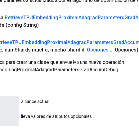
 parámetros actualizados por el algoritmo de optimización de 
ca
Retrieve
TPUEmbedding
Proximal
Adagrad
Parameters
Grad
A
ón
(config String)
trieve
TPUEmbedding
Proximal
Adagrad
Parameters
Grad
Accu
e
,
num
Shards mucho
,
mucho shard
Id
,
Opciones
.
.
.
Opciones)
ca para crear una clase que envuelva una nueva operación
beddingProximalAdagradParametersGradAccumDebug.
alcance actual
lleva valores de atributos opcionales