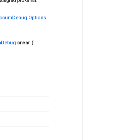
Adagrad proximal.
ccum
Debug
.
Options
m
Debug
crear
(