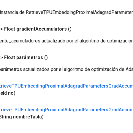
 instancia de RetrieveTPUEmbeddingProximalAdagradParamet
> Float
gradient
Accumulators
()
ente_acumuladores actualizado por el algoritmo de optimización
> Float
parámetros
()
arámetros actualizados por el algoritmo de optimización de Ada
trieve
TPUEmbedding
Proximal
Adagrad
Parameters
Grad
Accu
le
Id no)
trieve
TPUEmbedding
Proximal
Adagrad
Parameters
Grad
Accu
String nombre
Tabla)