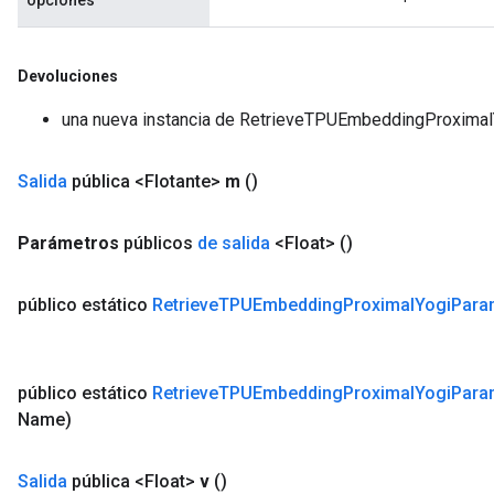
opciones
Devoluciones
una nueva instancia de RetrieveTPUEmbeddingProxima
Salida
pública <Flotante>
m
()
Parámetros
públicos
de salida
<Float>
()
público estático
Retrieve
TPUEmbedding
Proximal
Yogi
Para
público estático
Retrieve
TPUEmbedding
Proximal
Yogi
Para
Name)
Salida
pública <Float>
v
()