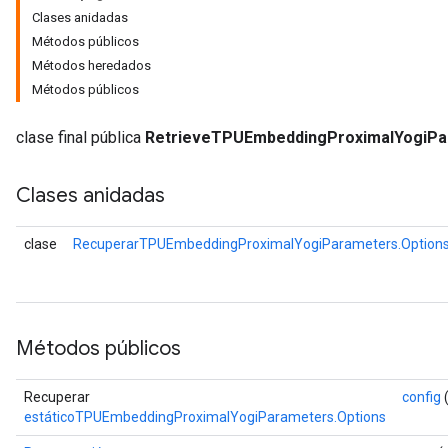
Clases anidadas
Métodos públicos
ParametersGradAccumDebug
Métodos heredados
eters
Métodos públicos
metersGradAccumDebug
ientDescentParameters
clase final pública
RetrieveTPUEmbeddingProximalYogiPa
dientDescentParametersGradAccumDebug
Clases anidadas
clase
RecuperarTPUEmbeddingProximalYogiParameters.Option
Métodos públicos
Recuperar
config
(
estáticoTPUEmbeddingProximalYogiParameters.Options