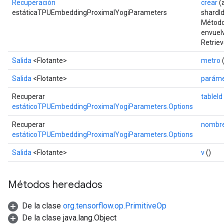
Recuperación
crear
(
estáticaTPUEmbeddingProximalYogiParameters
shardI
Método 
envuel
Retrie
Salida
<Flotante>
metro
(
Salida
<Flotante>
paráme
Recuperar
tableId
estáticoTPUEmbeddingProximalYogiParameters.Options
Recuperar
nombre
estáticoTPUEmbeddingProximalYogiParameters.Options
Salida
<Flotante>
v
()
Métodos heredados
De la clase
org.tensorflow.op.PrimitiveOp
De la clase java.lang.Object