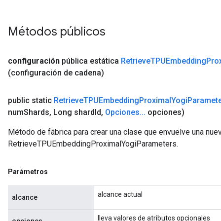
Métodos públicos
configuración
pública estática
Retrieve
TPUEmbedding
Pro
(configuración de cadena)
public static
Retrieve
TPUEmbedding
Proximal
Yogi
Paramet
num
Shards
,
Long shard
Id
,
Opciones
.
.
.
opciones)
Método de fábrica para crear una clase que envuelve una nue
RetrieveTPUEmbeddingProximalYogiParameters.
Parámetros
alcance actual
alcance
lleva valores de atributos opcionales