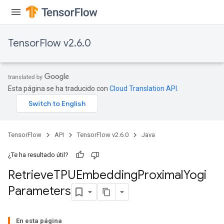
rs
ersGradAccumDebug
TensorFlow v2.6.0
eters
metersGradAccumDebug
ters
metersGradAccumDebug
Esta página se ha traducido con
Cloud Translation API
.
ropParameters
s
ersGradAccumDebug
atorParameters
TensorFlow
API
TensorFlow v2.6.0
Java
imatorParametersGradAccumDebug
ghtParameters
¿Te ha resultado útil?
meters
Retrieve
TPUEmbedding
Proximal
Yogi
ametersGradAccumDebug
Parameters
adParameters
radParametersGradAccumDebug
rameters
En esta página