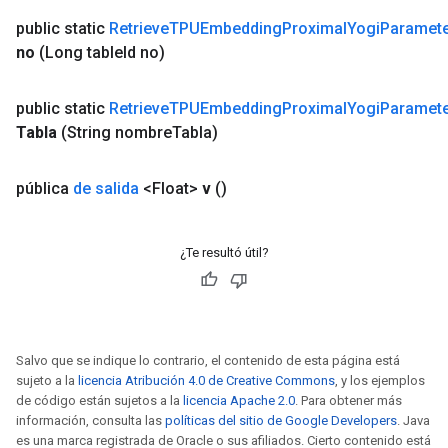
public static
Retrieve
TPUEmbedding
Proximal
Yogi
Paramet
no
(Long table
Id no)
public static
Retrieve
TPUEmbedding
Proximal
Yogi
Paramet
Tabla
(String nombre
Tabla)
pública
de salida
<Float>
v
()
¿Te resultó útil?
Salvo que se indique lo contrario, el contenido de esta página está
sujeto a la
licencia Atribución 4.0 de Creative Commons
, y los ejemplos
de código están sujetos a la
licencia Apache 2.0
. Para obtener más
información, consulta las
políticas del sitio de Google Developers
. Java
es una marca registrada de Oracle o sus afiliados. Cierto contenido está