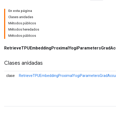
En esta página
eters
Clases anidadas
metersGradAccumDebug
Métodos públicos
ientDescentParameters
Métodos heredados
dientDescentParametersGradAccumDebug
Métodos públicos
RetrieveTPUEmbeddingProximalYogiParametersGradA
Clases anidadas
clase
RetrieveTPUEmbeddingProximalYogiParametersGradAccu