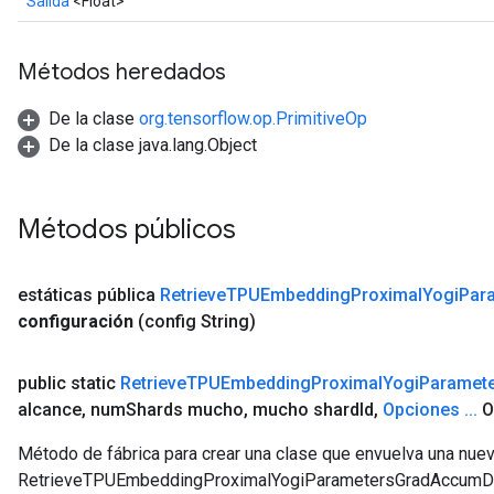
Salida
<Float>
Métodos heredados
De la clase
org.tensorflow.op.PrimitiveOp
De la clase java.lang.Object
Métodos públicos
estáticas pública
Retrieve
TPUEmbedding
Proximal
Yogi
Par
configuración
(config String)
public static
Retrieve
TPUEmbedding
Proximal
Yogi
Paramet
alcance
,
num
Shards mucho
,
mucho shard
Id
,
Opciones
.
.
.
O
Método de fábrica para crear una clase que envuelva una nue
RetrieveTPUEmbeddingProximalYogiParametersGradAccumD