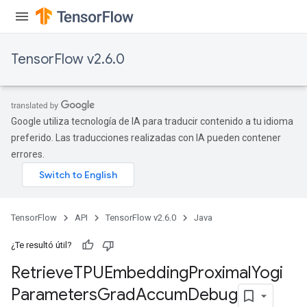
rs
ersGradAccumDebug
eters
TensorFlow v2.6.0
metersGradAccumDebug
ters
metersGradAccumDebug
ropParameters
Google utiliza tecnología de IA para traducir contenido a tu idioma
s
preferido. Las traducciones realizadas con IA pueden contener
ersGradAccumDebug
errores.
atorParameters
imatorParametersGradAccumDebug
ghtParameters
meters
TensorFlow
API
TensorFlow v2.6.0
Java
ametersGradAccumDebug
adParameters
¿Te resultó útil?
radParametersGradAccumDebug
Retrieve
TPUEmbedding
Proximal
Yogi
rameters
Parameters
Grad
Accum
Debug
ParametersGradAccumDebug