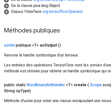
De la classe java.lang.Object
Depuis l'interface
org.tensorflow.Operand
Méthodes publiques
sortie
publique <T>
as
Output
()
Renvoie le handle symbolique d'un tenseur.
Les entrées des opérations TensorFlow sont les sorties d'une
méthode est utilisée pour obtenir un handle symbolique qui rep
public static
Risc
Binary
Arithmetic
<T>
create
(
Scope
sco
String op
Type)
Méthode d'usine pour créer une classe encapsulant une nouvel