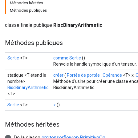
Méthodes héritées
Méthodes publiques
classe finale publique
RiscBinaryArithmetic
Méthodes publiques
Sortie
<T>
comme Sortie
()
Renvoie le handle symbolique d'un tenseur.
statique <T étend le
créer
(
Portée de portée
,
Opérande
<T> x,
O
nombre>
Méthode d'usine pour créer une classe enca
RiscBinaryArithmetic
RiscBinaryArithmetic.
<T>
Sortie
<T>
z
()
Méthodes héritées
De la classe
org.tensorflow.op.PrimitiveOp