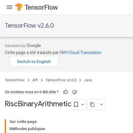
ersGradAccumDebug
atorParameters
imatorParametersGradAccumDebug
TensorFlow v2.6.0
ghtParameters
meters
ametersGradAccumDebug
adParameters
Cette page a été traduite par l'
API Cloud Translation
.
radParametersGradAccumDebug
rameters
ParametersGradAccumDebug
eters
TensorFlow
API
TensorFlow v2.6.0
Java
metersGradAccumDebug
ientDescentParameters
Ce contenu vous a-t-il été utile ?
dientDescentParametersGradAccumDebug
Risc
Binary
Arithmetic
Sur cette page
Méthodes publiques