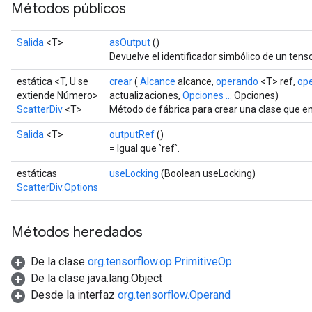
Métodos públicos
Salida
<T>
asOutput
()
Devuelve el identificador simbólico de un tenso
estática <T, U se
crear
(
Alcance
alcance,
operando
<T> ref,
op
extiende Número>
actualizaciones,
Opciones ...
Opciones)
ScatterDiv
<T>
Método de fábrica para crear una clase que e
Salida
<T>
outputRef
()
= Igual que `ref`.
estáticas
useLocking
(Boolean useLocking)
ScatterDiv.Options
Métodos heredados
De la clase
org.tensorflow.op.PrimitiveOp
De la clase java.lang.Object
Desde la interfaz
org.tensorflow.Operand