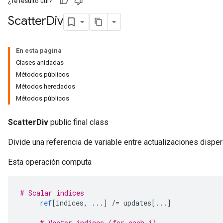
¿Te resultó útil?
Scatter
Div
En esta página
Clases anidadas
Métodos públicos
Métodos heredados
Métodos públicos
ScatterDiv
public final class
Divide una referencia de variable entre actualizaciones dispe
Esta operación computa
# Scalar indices
ref
[
indices
,
...]
/=
 updates
[...]
# Vector indices (for each i)