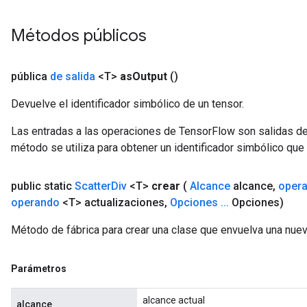
Métodos públicos
pública
de salida
<T>
as
Output
()
Devuelve el identificador simbólico de un tensor.
Las entradas a las operaciones de TensorFlow son salidas de
método se utiliza para obtener un identificador simbólico que 
public static
Scatter
Div
<T>
crear
(
Alcance
alcance
,
oper
operando
<T> actualizaciones
,
Opciones
.
.
.
Opciones)
Método de fábrica para crear una clase que envuelva una nuev
Parámetros
alcance actual
alcance