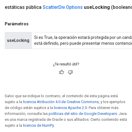
estáticas pública
Scatter
Div
.
Options
use
Locking
(boolean
Parámetros
Si es True, la operación estará protegida por un can
useLocking
está definido, pero puede presentar menos contenci
¿Te resultó útil?
Salvo que se indique lo contrario, el contenido de esta página está
sujeto a la
licencia Atribución 4.0 de Creative Commons
, y los ejemplos
de código están sujetos a la
licencia Apache 2.0
. Para obtener más
información, consulta las
políticas del sitio de Google Developers
. Java
es una marca registrada de Oracle o sus afiliados. Cierto contenido está
sujeto a la
licencia de NumPy
.