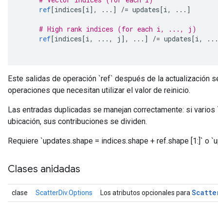
ref
[
indices
[
i
],
...]
/=
 updates
[
i
,
...]
# High rank indices (for each i, ..., j)
ref
[
indices
[
i
,
...,
 j
],
...]
/=
 updates
[
i
,
..
Este salidas de operación `ref` después de la actualización se 
operaciones que necesitan utilizar el valor de reinicio.
Las entradas duplicadas se manejan correctamente: si varios 
ubicación, sus contribuciones se dividen.
Requiere `updates.shape = indices.shape + ref.shape [1:]` o `u
Clases anidadas
Scatte
clase
ScatterDiv.Options
Los atributos opcionales para