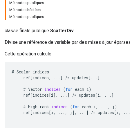
Méthodes publiques
Méthodes héritées
Méthodes publiques
classe finale publique
ScatterDiv
Divise une référence de variable par des mises à jour éparses
Cette opération calcule
#
Scalar
indices
ref
[
indices
,
...
]
/=
updates
[
...
]
#
Vector
indices
(
for
each
i
)
ref
[
indices
[
i
]
,
...
]
/=
updates
[
i
,
...
]
#
High
rank
indices
(
for
each
i
,
...,
j
)
ref
[
indices
[
i
,
...,
j
]
,
...
]
/=
updates
[
i
,
..