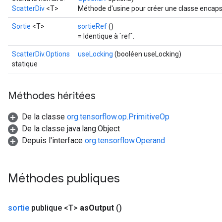
ScatterDiv
<T>
Méthode d'usine pour créer une classe encapsu
Sortie
<T>
sortieRef
()
= Identique à `ref`.
ScatterDiv.Options
useLocking
(booléen useLocking)
statique
Méthodes héritées
De la classe
org.tensorflow.op.PrimitiveOp
De la classe java.lang.Object
Depuis l'interface
org.tensorflow.Operand
Méthodes publiques
sortie
publique <T>
as
Output
()