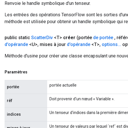
Renvoie le handle symbolique d'un tenseur.
Les entrées des opérations TensorFlow sont les sorties d'une
méthode est utilisée pour obtenir un handle symbolique qui rep
public static
Scatter
Div
<T>
créer
(portée
de portée
,
réfé
d'opérande
<U>
,
mises à jour
d'opérande
<T>
,
options
.
.
.
op
Méthode d'usine pour créer une classe encapsulant une nouvel
Paramètres
portée actuelle
portée
Doit provenir d'un nœud « Variable ».
réf
Un tenseur d'indices dans la première dimen
indices
Un tenseur de valeurs par lequel `ref` est div