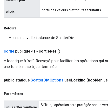
mises à jour
porte des valeurs d'attributs facultatifs
choix
Retours
une nouvelle instance de ScatterDiv
sortie
publique <T>
sortie
Ref
()
x
= Identique à `ref`. Renvoyé pour faciliter les opérations qui s
une fois la mise à jour terminée.
public statique
Scatter
Div
.
Options
use
Locking
(booléen us
Paramètres
Si True, l'opération sera protégée par un ver
utiliserVerrouillage