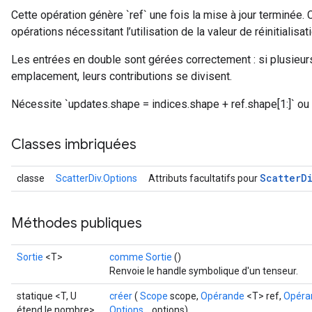
Cette opération génère `ref` une fois la mise à jour terminée. 
opérations nécessitant l’utilisation de la valeur de réinitialisati
Les entrées en double sont gérées correctement : si plusieur
emplacement, leurs contributions se divisent.
Nécessite `updates.shape = indices.shape + ref.shape[1:]` ou 
Classes imbriquées
Scatter
D
classe
ScatterDiv.Options
Attributs facultatifs pour
Méthodes publiques
Sortie
<T>
comme Sortie
()
Renvoie le handle symbolique d'un tenseur.
statique <T, U
créer
(
Scope
scope,
Opérande
<T> ref,
Opéra
étend le nombre>
Options...
options)