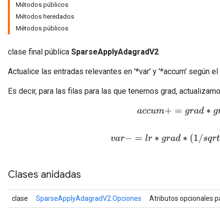
Métodos públicos
Métodos heredados
Métodos públicos
clase final pública
SparseApplyAdagradV2
Actualice las entradas relevantes en '*var' y '*accum' según 
Es decir, para las filas para las que tenemos grad, actualizam
a
c
c
u
m
+
=
g
r
a
d
∗
g
r
a
d
v
a
r
−
=
l
r
∗
g
r
a
d
∗
(
1
/
s
q
r
t
(
a
c
Clases anidadas
clase
SparseApplyAdagradV2.Opciones
Atributos opcionales 