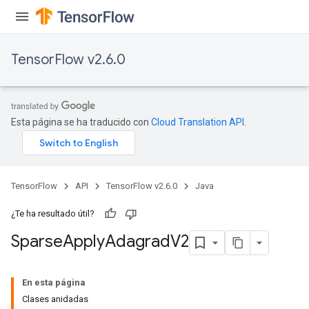
TensorFlow v2.6.0
Esta página se ha traducido con
Cloud Translation API
.
TensorFlow
API
TensorFlow v2.6.0
Java
¿Te ha resultado útil?
Sparse
Apply
Adagrad
V2
En esta página
Clases anidadas