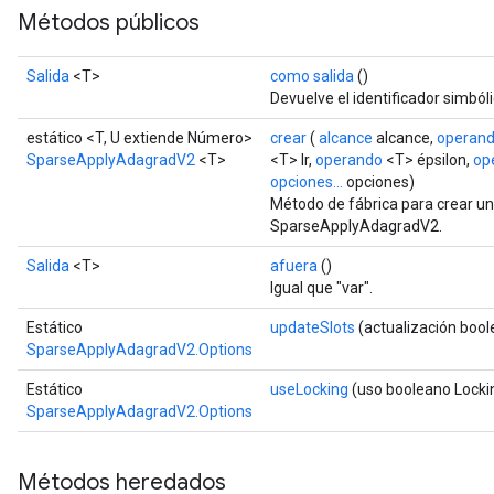
Métodos públicos
Salida
<T>
como salida
()
Devuelve el identificador simbóli
estático <T, U extiende Número>
crear
(
alcance
alcance,
operan
SparseApplyAdagradV2
<T>
<T> lr,
operando
<T> épsilon,
op
opciones...
opciones)
Método de fábrica para crear u
SparseApplyAdagradV2.
Salida
<T>
afuera
()
Igual que "var".
Estático
updateSlots
(actualización bool
SparseApplyAdagradV2.Options
Estático
useLocking
(uso booleano Locki
SparseApplyAdagradV2.Options
Métodos heredados