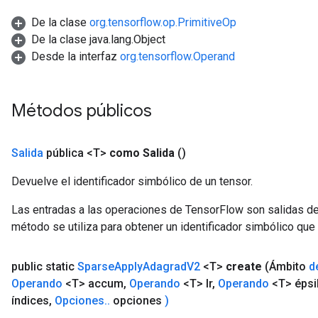
De la clase
org.tensorflow.op.PrimitiveOp
De la clase java.lang.Object
Desde la interfaz
org.tensorflow.Operand
Métodos públicos
Salida
pública <T>
como Salida
()
Devuelve el identificador simbólico de un tensor.
x
Las entradas a las operaciones de TensorFlow son salidas de
método se utiliza para obtener un identificador simbólico que 
public static
Sparse
Apply
Adagrad
V2
<T>
create
(Ámbito
d
Operando
<T> accum
,
Operando
<T> lr
,
Operando
<T> épsi
índices
,
Opciones
.
.
opciones
)