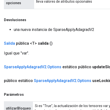
lleva valores de atributos opcionales
opciones
Devoluciones
una nueva instancia de SparseApplyAdagradV2
Salida
pública <T>
salida
()
Igual que "var".
Sparse
Apply
Adagrad
V2
.
Options
estático público
update
Sl
público estático
Sparse
Apply
Adagrad
V2
.
Options
use
Locki
Parámetros
Si es "True", la actualización de los tensores va
utilizarBloqueo