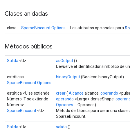
Clases anidadas
Sp
clase
SparseBincount.Options
Los atributos opcionales para
Métodos públicos
Salida
<U>
asOutput
()
Devuelve el identificador simbólico de un
estáticas
binaryOutput
(Boolean binaryOutput)
SparseBincount.Options
estática <U se extiende
crear
(
Alcance
alcance,
operando
<pulsa
Número, T se extiende
operando
<Larga> denseShape,
operan
Número>
Opciones ...
Opciones)
SparseBincount
<U>
Método de fábrica para crear una clase
SparseBincount.
Salida
<U>
salida
()