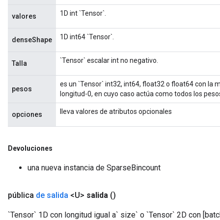
1D int `Tensor`.
valores
1D int64 `Tensor`.
denseShape
`Tensor` escalar int no negativo.
Talla
es un `Tensor` int32, int64, float32 o float64 con la
pesos
longitud-0, en cuyo caso actúa como todos los pesos
lleva valores de atributos opcionales
opciones
Devoluciones
una nueva instancia de SparseBincount
pública
de salida
<U>
salida
()
`Tensor` 1D con longitud igual a` size` o `Tensor` 2D con [bat