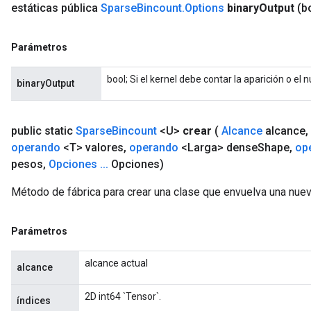
estáticas pública
Sparse
Bincount
.
Options
binary
Output
(b
Parámetros
bool; Si el kernel debe contar la aparición o el
binaryOutput
public static
Sparse
Bincount
<U>
crear
(
Alcance
alcance
,
operando
<T> valores
,
operando
<Larga> dense
Shape
,
op
pesos
,
Opciones
.
.
.
Opciones)
Método de fábrica para crear una clase que envuelva una nue
Parámetros
alcance actual
alcance
2D int64 `Tensor`.
índices