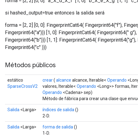
forma = [2, 2] [0, 0]: "a_X_d_X_f" [1, 0]: "b_X_e_X_g" [1, 1]: "
si hashed_output=true entonces la salida será
forma = [2, 2] [0, 0]: FingerprintCat64( Fingerprint64("f"), Finge
Fingerprint64("a"))) [1, 0]: FingerprintCat64( Fingerprint64(" g")
Fingerprint64("b"))) [1, 1]: FingerprintCat64( Fingerprint64("g"),
Fingerprint64("c" )))
Métodos públicos
estático
crear
(
alcance
alcance, Iterable<
Operando
<Long
SparseCrossV2
valores, Iterable<
Operando
<Long>> formas, Ite
Operando
<Cadena> sep)
Método de fábrica para crear una clase que env
Salida
<Larga>
índices de salida
()
2-D.
Salida
<Larga>
forma de salida
()
1-D.