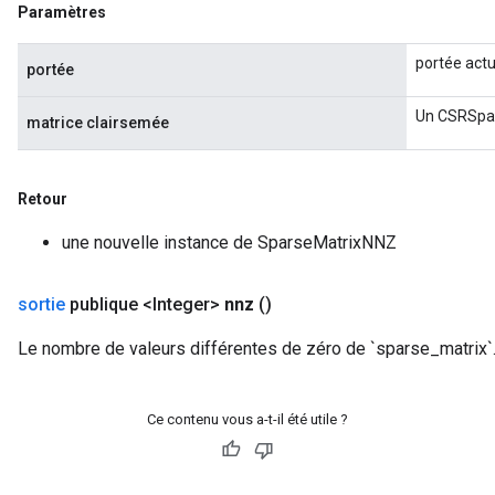
Paramètres
portée actu
portée
x
Un CSRSpar
matrice clairsemée
Retour
une nouvelle instance de SparseMatrixNNZ
sortie
publique <Integer>
nnz
()
Le nombre de valeurs différentes de zéro de `sparse_matrix`
Ce contenu vous a-t-il été utile ?