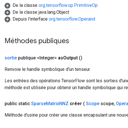
De la classe
org.tensorflow.op.PrimitiveOp
De la classe java.lang.Object
Depuis l'interface
org.tensorflow.Operand
Méthodes publiques
sortie
publique <Integer>
as
Output
()
Renvoie le handle symbolique d'un tenseur.
Les entrées des opérations TensorFlow sont les sorties d'une
méthode est utilisée pour obtenir un handle symbolique qui rep
public static
Sparse
Matrix
NNZ
créer
(
Scope
scope
,
Oper
Méthode d'usine pour créer une classe encapsulant une nouv