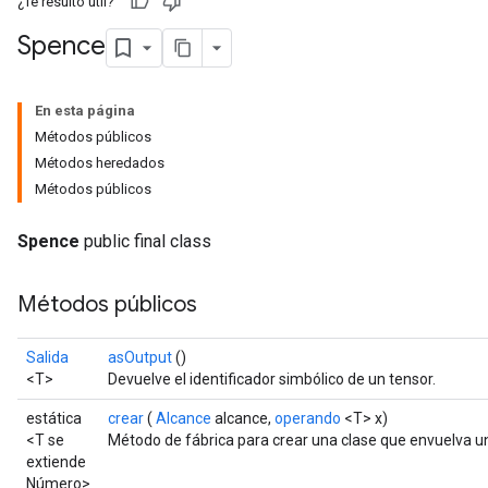
¿Te resultó útil?
Spence
En esta página
Métodos públicos
Métodos heredados
Métodos públicos
Spence
public final class
Métodos públicos
Salida
asOutput
()
<T>
Devuelve el identificador simbólico de un tensor.
estática
crear
(
Alcance
alcance,
operando
<T> x)
<T se
Método de fábrica para crear una clase que envuelva 
extiende
Número>