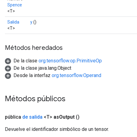
Spence
<T>
Salida
y
()
<T>
Métodos heredados
De la clase
org.tensorflow.op.PrimitiveOp
De la clase java.lang.Object
Desde la interfaz
org.tensorflow.Operand
x
Métodos públicos
pública
de salida
<T>
as
Output
()
Devuelve el identificador simbólico de un tensor.