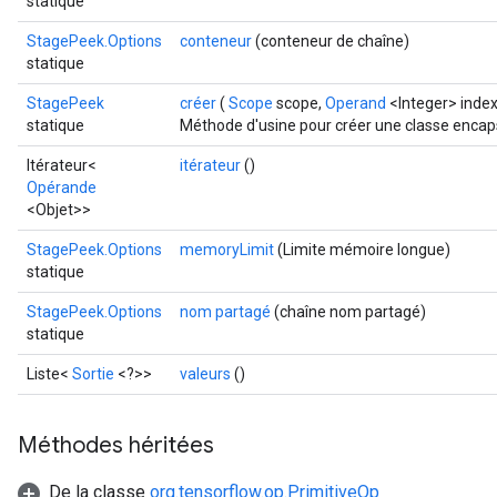
statique
StagePeek.Options
conteneur
(conteneur de chaîne)
statique
StagePeek
créer
(
Scope
scope,
Operand
<Integer> index
statique
Méthode d'usine pour créer une classe encap
x
Itérateur<
itérateur
()
Opérande
<Objet>>
StagePeek.Options
memoryLimit
(Limite mémoire longue)
statique
StagePeek.Options
nom partagé
(chaîne nom partagé)
statique
Liste<
Sortie
<?>>
valeurs
()
Méthodes héritées
De la classe
org.tensorflow.op.PrimitiveOp