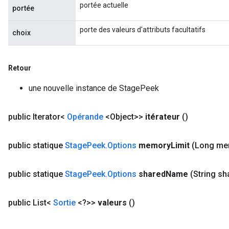
portée actuelle
portée
porte des valeurs d'attributs facultatifs
choix
Retour
une nouvelle instance de StagePeek
public Iterator<
Opérande
<Object>>
itérateur
()
public statique
Stage
Peek
.
Options
memory
Limit
(Long me
public statique
Stage
Peek
.
Options
shared
Name
(String sh
public List<
Sortie
<?>>
valeurs
()