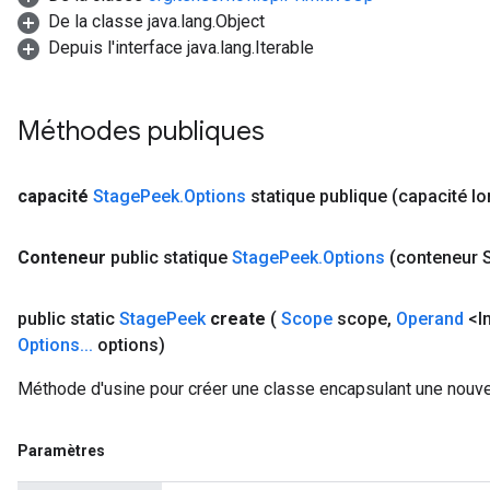
De la classe java.lang.Object
Depuis l'interface java.lang.Iterable
Méthodes publiques
capacité
Stage
Peek
.
Options
statique publique
(capacité l
Conteneur
public statique
Stage
Peek
.
Options
(conteneur S
public static
Stage
Peek
create
(
Scope
scope
,
Operand
<In
Options
.
.
.
options)
Méthode d'usine pour créer une classe encapsulant une nouve
Paramètres