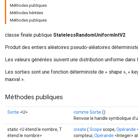
Méthodes publiques
Méthodes héritées
x
Méthodes publiques
classe finale publique
StatelessRandomUniformIntV2
Produit des entiers aléatoires pseudo-aléatoires déterministes
Les valeurs générées suivent une distribution uniforme dans la
Les sorties sont une fonction déterministe de « shape », « key »
maxval ».
Méthodes publiques
Sortie
<U>
comme Sortie
()
Renvoie le handle symbolique d'u
static <U étend le nombre, T
create
(
Scope
scope,
Opérande
étend le nombre>
compteur,
Opérande
<Integer> al