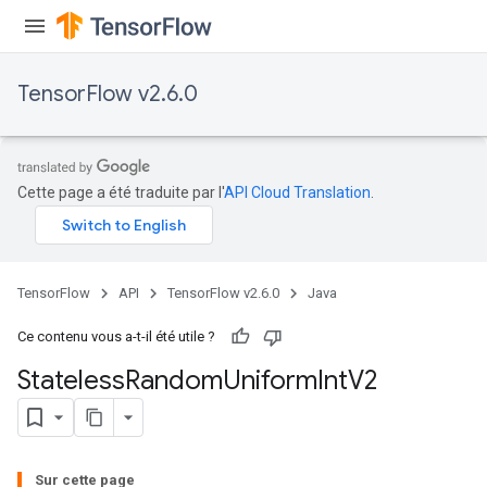
TensorFlow v2.6.0
Cette page a été traduite par l'
API Cloud Translation
.
TensorFlow
API
TensorFlow v2.6.0
Java
Ce contenu vous a-t-il été utile ?
Stateless
Random
Uniform
Int
V2
Sur cette page