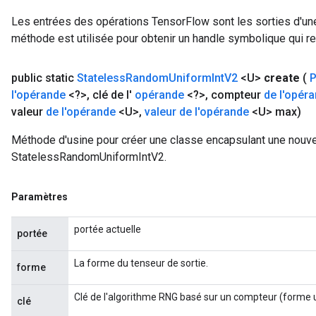
Les entrées des opérations TensorFlow sont les sorties d'une
méthode est utilisée pour obtenir un handle symbolique qui rep
public static
Stateless
Random
Uniform
Int
V2
<U>
create
(
P
l'opérande
<?>
,
clé de l'
opérande
<?>
,
compteur
de l'opér
valeur
de l'opérande
<U>
,
valeur de l'opérande
<U> max)
Méthode d'usine pour créer une classe encapsulant une nouve
StatelessRandomUniformIntV2.
Paramètres
portée actuelle
portée
La forme du tenseur de sortie.
forme
Clé de l'algorithme RNG basé sur un compteur (forme u
clé