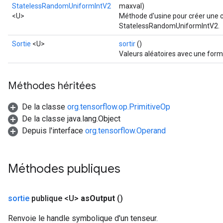
StatelessRandomUniformIntV2
maxval)
<U>
Méthode d'usine pour créer une 
StatelessRandomUniformIntV2.
Sortie
<U>
sortir
()
Valeurs aléatoires avec une form
Méthodes héritées
De la classe
org.tensorflow.op.PrimitiveOp
De la classe java.lang.Object
Depuis l'interface
org.tensorflow.Operand
Méthodes publiques
sortie
publique <U>
as
Output
()
Renvoie le handle symbolique d'un tenseur.