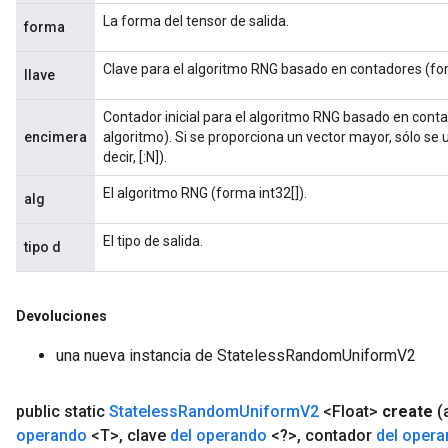
La forma del tensor de salida.
forma
Clave para el algoritmo RNG basado en contadores (for
llave
Contador inicial para el algoritmo RNG basado en conta
encimera
algoritmo). Si se proporciona un vector mayor, sólo se u
decir, [:N]).
El algoritmo RNG (forma int32[]).
alg
El tipo de salida.
tipo d
Devoluciones
una nueva instancia de StatelessRandomUniformV2
public static
Stateless
Random
Uniform
V2
<Float>
create
(
operando
<T>
,
clave
del operando
<?>
,
contador
del oper