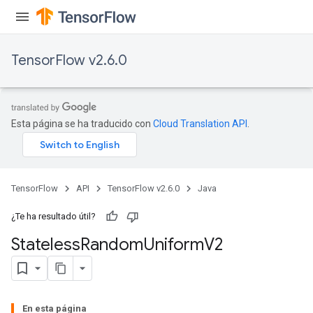
TensorFlow v2.6.0
Esta página se ha traducido con
Cloud Translation API
.
TensorFlow
API
TensorFlow v2.6.0
Java
¿Te ha resultado útil?
Stateless
Random
Uniform
V2
En esta página