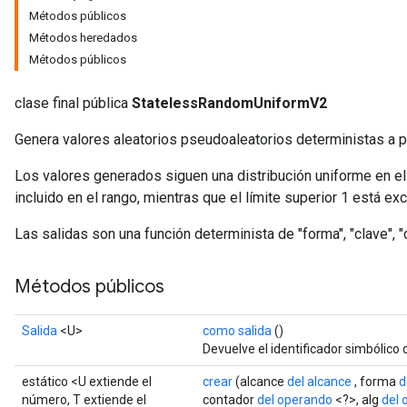
Métodos públicos
Métodos heredados
Métodos públicos
clase final pública
StatelessRandomUniformV2
Genera valores aleatorios pseudoaleatorios deterministas a pa
Los valores generados siguen una distribución uniforme en el ran
incluido en el rango, mientras que el límite superior 1 está exc
Las salidas son una función determinista de "forma", "clave", "c
Métodos públicos
Salida
<U>
como salida
()
Devuelve el identificador simbólico 
estático <U extiende el
crear
(alcance
del alcance
, forma
d
número, T extiende el
contador
del operando
<?>, alg
del 