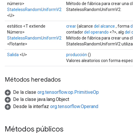
número>
Método de fábrica para crear una c
StatelessRandomUniformV2
StatelessRandomUniformV2.
<U>
estático <T extiende
crear
(alcance
del alcance
, forma
d
Número>
contador
del operando
<?>, alg
del 
StatelessRandomUniformV2
Método de fábrica para crear una c
x
<Flotante>
StatelessRandomUniformV2 utilizan
Salida
<U>
producción
()
Valores aleatorios con forma especi
Métodos heredados
De la clase
org.tensorflow.op.PrimitiveOp
De la clase java.lang.Object
Desde la interfaz
org.tensorflow.Operand
Métodos públicos