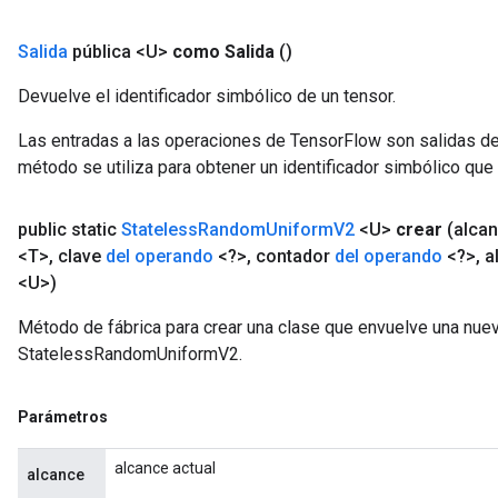
Salida
pública <U>
como Salida
()
Devuelve el identificador simbólico de un tensor.
Las entradas a las operaciones de TensorFlow son salidas de
método se utiliza para obtener un identificador simbólico que 
public static
Stateless
Random
Uniform
V2
<U>
crear
(alca
<T>
,
clave
del operando
<?>
,
contador
del operando
<?>
,
a
<U>)
Método de fábrica para crear una clase que envuelve una nue
StatelessRandomUniformV2.
Parámetros
alcance actual
alcance