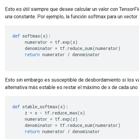
Esto es útil siempre que desee calcular un valor con TensorFl
una constante. Por ejemplo, la función softmax para un vecto
def
 softmax
(
x
):
     numerator 
=
 tf
.
exp
(
x
)
     denominator 
=
 tf
.
reduce_sum
(
numerator
)
return
 numerator 
/
 denominator
x
Esto sin embargo es susceptible de desbordamiento si los v
alternativa más estable es restar el máximo de x de cada uno 
def
 stable_softmax
(
x
):
     z 
=
 x 
-
 tf
.
reduce_max
(
x
)
     numerator 
=
 tf
.
exp
(
z
)
     denominator 
=
 tf
.
reduce_sum
(
numerator
)
return
 numerator 
/
 denominator