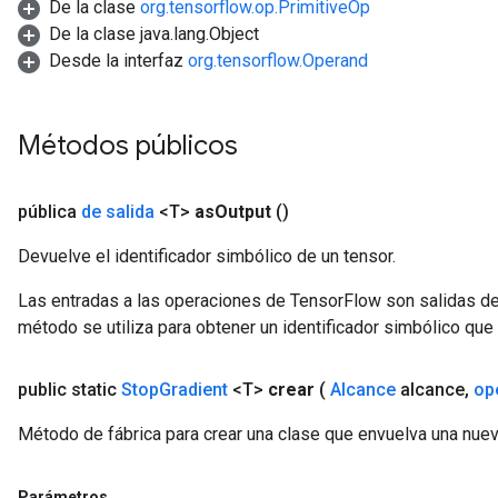
De la clase
org.tensorflow.op.PrimitiveOp
De la clase java.lang.Object
Desde la interfaz
org.tensorflow.Operand
Métodos públicos
pública
de salida
<T>
as
Output
()
Devuelve el identificador simbólico de un tensor.
Las entradas a las operaciones de TensorFlow son salidas de
método se utiliza para obtener un identificador simbólico que 
public static
Stop
Gradient
<T>
crear
(
Alcance
alcance
,
op
Método de fábrica para crear una clase que envuelva una nuev
Parámetros