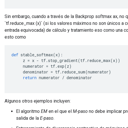
Sin embargo, cuando a través de la Backprop softmax ax, no 
`tf.reduce_max (x)` (si los valores máximos no son únicos a con
entrada equivocada) de cálculo y tratamiento eso como una co
esto como
def
 stable_softmax
(
x
):
     z 
=
 x 
-
 tf
.
stop_gradient
(
tf
.
reduce_max
(
x
))
     numerator 
=
 tf
.
exp
(
z
)
     denominator 
=
 tf
.
reduce_sum
(
numerator
)
return
 numerator 
/
 denominator
Algunos otros ejemplos incluyen:
El algoritmo
EM
en el que el
M-paso
no debe implicar pro
salida de la
E-paso.