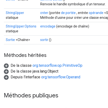
Renvoie le handle symbolique d'un tenseur.
StringUpper
créer
(portée
de portée
, entrée
opérande
<S
statique
Méthode d'usine pour créer une classe encap
StringUpper.Options
encodage
(encodage de chaîne)
statique
Sortie
<Chaîne>
sortir
()
Méthodes héritées
De la classe
org.tensorflow.op.PrimitiveOp
De la classe java.lang.Object
Depuis l'interface
org.tensorflow.Operand
Méthodes publiques