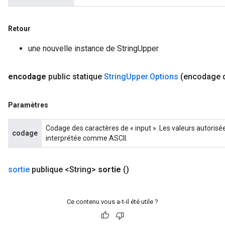
Retour
une nouvelle instance de StringUpper
encodage
public statique
String
Upper
.
Options
(encodage d
Paramètres
Codage des caractères de « input ». Les valeurs autorisées s
codage
interprétée comme ASCII.
sortie
publique <String>
sortie
()
Ce contenu vous a-t-il été utile ?