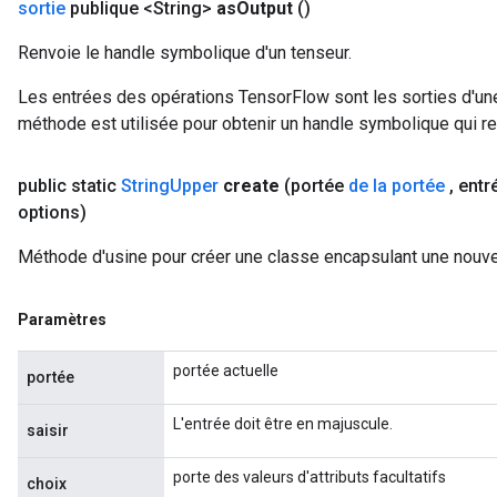
sortie
publique <String>
as
Output
()
Renvoie le handle symbolique d'un tenseur.
Les entrées des opérations TensorFlow sont les sorties d'une
méthode est utilisée pour obtenir un handle symbolique qui rep
public static
String
Upper
create
(portée
de la portée
,
entr
options)
Méthode d'usine pour créer une classe encapsulant une nouvel
Paramètres
portée actuelle
portée
L'entrée doit être en majuscule.
saisir
porte des valeurs d'attributs facultatifs
choix