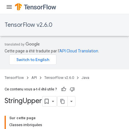
TensorFlow v2.6.0
Cette page a été traduite par l'
API Cloud Translation
.
TensorFlow
API
TensorFlow v2.6.0
Java
x
Ce contenu vous a-t-il été utile ?
String
Upper
Sur cette page
Classes imbriquées