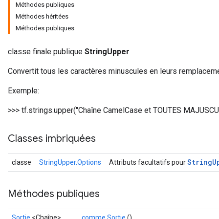
Méthodes publiques
Méthodes héritées
Méthodes publiques
classe finale publique
StringUpper
Convertit tous les caractères minuscules en leurs remplacem
Exemple:
>>> tf.strings.upper("Chaîne CamelCase et TOUTES MAJUSCU
Classes imbriquées
String
U
classe
StringUpper.Options
Attributs facultatifs pour
Méthodes publiques
Sortie
<Chaîne>
comme Sortie
()