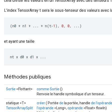
cela divise les valeurs en un TensorArray avec des tenseurs T
L'index TensorArray t sera le sous-tenseur des valeurs avec l
(
n0
+
n1
+
...
+
n
(
t
-
1
),
0
,
0
,
...)
et ayant une taille
nt
x
d0
x
d1
x
...
Méthodes publiques
Sortie
<Flottant>
comme Sortie
()
Renvoie le handle symbolique d'un tenseur.
statique <T>
créer
( Portée
de
la portée, handle
de l'opérand
TensorArraySplit
l'opérande
<Long>,
opérande
<Float> flowIn)