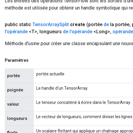
Les entrées des opérations TensorFlow sont les sorties d'une
méthode est utilisée pour obtenir un handle symbolique qui rep
public static
Tensor
Array
Split
create
(portée
de
la portée
,
l'opérande
<T>
,
longueurs
de l'opérande
<Long>
,
opérand
Méthode d'usine pour créer une classe encapsulant une nouvel
Paramètres
portée actuelle
portée
Le handle d’un TensorArray.
poignée
Le tenseur concaténé à écrire dans le TensorArray.
valeur
Le vecteur de longueurs, comment diviser les lignes
longueurs
Un scalaire flottant qui applique un chaînage approp
fluxIn