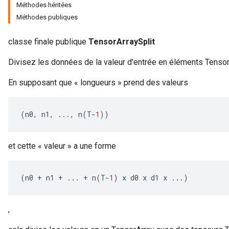
Méthodes héritées
Méthodes publiques
classe finale publique
TensorArraySplit
Divisez les données de la valeur d'entrée en éléments Tensor
En supposant que « longueurs » prend des valeurs
x
(
n0
,
n1
,
...,
n
(
T
-
1
))
et cette « valeur » a une forme
(
n0
+
n1
+
...
+
n
(
T
-
1
)
x
d0
x
d1
x
...)
,