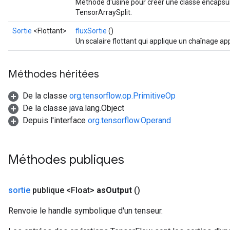
Méthode d'usine pour créer une classe encapsul
TensorArraySplit.
Sortie
<Flottant>
fluxSortie
()
Un scalaire flottant qui applique un chaînage ap
Méthodes héritées
De la classe
org.tensorflow.op.PrimitiveOp
De la classe java.lang.Object
Depuis l'interface
org.tensorflow.Operand
Méthodes publiques
sortie
publique <Float>
as
Output
()
Renvoie le handle symbolique d'un tenseur.