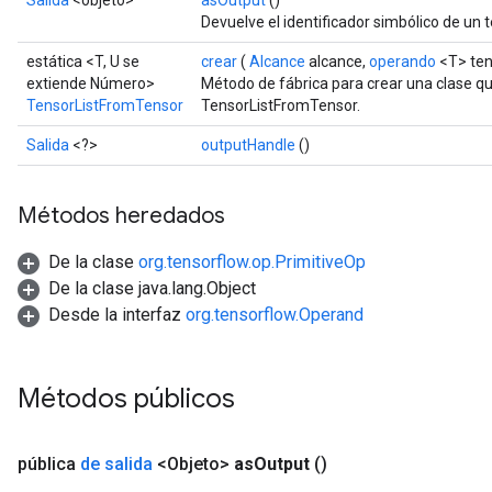
Salida
<objeto>
asOutput
()
Devuelve el identificador simbólico de un t
estática <T, U se
crear
(
Alcance
alcance,
operando
<T> ten
extiende Número>
Método de fábrica para crear una clase q
TensorListFromTensor
TensorListFromTensor.
Salida
<?>
outputHandle
()
Métodos heredados
De la clase
org.tensorflow.op.PrimitiveOp
De la clase java.lang.Object
Desde la interfaz
org.tensorflow.Operand
Métodos públicos
pública
de salida
<Objeto>
as
Output
()