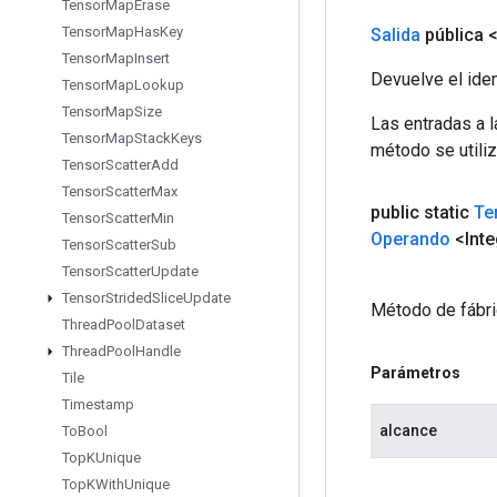
Tensor
Map
Erase
Tensor
Map
Has
Key
Salida
pública 
Tensor
Map
Insert
Devuelve el iden
Tensor
Map
Lookup
Tensor
Map
Size
Las entradas a 
Tensor
Map
Stack
Keys
método se utiliz
Tensor
Scatter
Add
Tensor
Scatter
Max
public static
Te
Tensor
Scatter
Min
Operando
<Inte
Tensor
Scatter
Sub
Tensor
Scatter
Update
Tensor
Strided
Slice
Update
Método de fábri
Thread
Pool
Dataset
Thread
Pool
Handle
Parámetros
Tile
Timestamp
alcance
To
Bool
Top
KUnique
Top
KWith
Unique