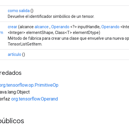
como salida
()
Devuelve el identificador simbólico de un tensor.
crear
(alcance
alcance
,
Operando
<?> inputHandle,
Operando
<Inte
em
<Integer> elementShape, Class<T> elementDtype)
Método de fábrica para crear una clase que envuelve una nueva o
TensorListGetItem.
artículo
()
redados
org.tensorflow.op.PrimitiveOp
java.lang.Object
terfaz
org.tensorflow.Operand
úblicos