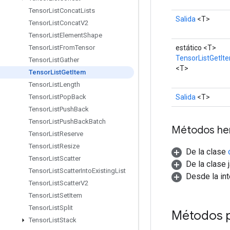
Tensor
List
Concat
Lists
Salida
<T>
Tensor
List
Concat
V2
Tensor
List
Element
Shape
estático <T>
Tensor
List
From
Tensor
TensorListGetIt
Tensor
List
Gather
<T>
Tensor
List
Get
Item
Tensor
List
Length
Salida
<T>
Tensor
List
Pop
Back
Tensor
List
Push
Back
Tensor
List
Push
Back
Batch
Métodos he
Tensor
List
Reserve
Tensor
List
Resize
De la clase
Tensor
List
Scatter
De la clase 
Tensor
List
Scatter
Into
Existing
List
Desde la in
Tensor
List
Scatter
V2
Tensor
List
Set
Item
Tensor
List
Split
Métodos p
Tensor
List
Stack