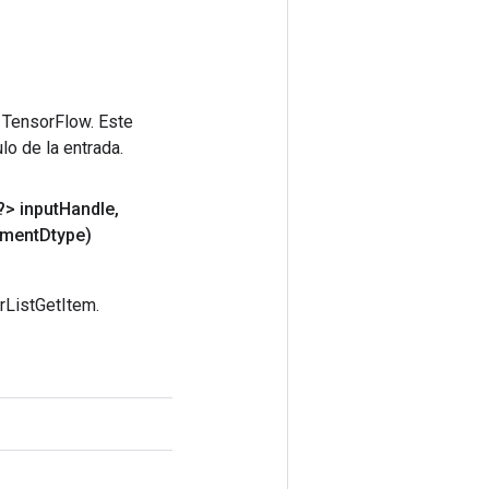
 TensorFlow. Este
lo de la entrada.
> input
Handle
,
ement
Dtype)
rListGetItem.