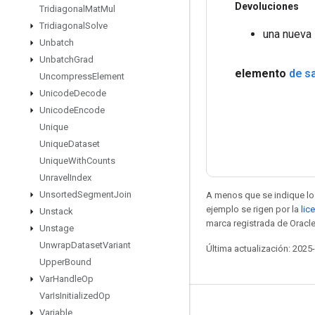
Devoluciones
Tridiagonal
Mat
Mul
Tridiagonal
Solve
una nueva 
Unbatch
Unbatch
Grad
elemento
de sa
Uncompress
Element
Unicode
Decode
Unicode
Encode
Unique
Unique
Dataset
Unique
With
Counts
Unravel
Index
Unsorted
Segment
Join
A menos que se indique lo 
ejemplo se rigen por la
lic
Unstack
marca registrada de Oracle
Unstage
Unwrap
Dataset
Variant
Última actualización: 2025
Upper
Bound
Var
Handle
Op
Var
Is
Initialized
Op
Seguir conectado
Variable