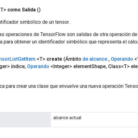
<T>
como Salida
()
tificador simbólico de un tensor.
las operaciones de TensorFlow son salidas de otra operación de
a para obtener un identificador simbólico que representa el cálcu
nsor
List
Get
Item
<T>
create
(Ámbito
de alcance
,
Operando
<?
ger> índice
,
Operando
<Integer> element
Shape
,
Class<T> el
ca para crear una clase que envuelve una nueva operación Tenso
alcance actual