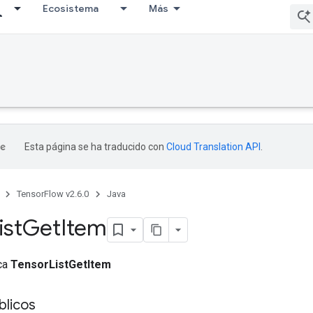
Ecosistema
Más
Esta página se ha traducido con
Cloud Translation API
.
TensorFlow v2.6.0
Java
ist
Get
Item
ica
TensorListGetItem
licos