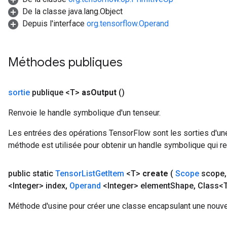
De la classe java.lang.Object
Depuis l'interface
org.tensorflow.Operand
Méthodes publiques
sortie
publique <T>
as
Output
()
Renvoie le handle symbolique d'un tenseur.
Les entrées des opérations TensorFlow sont les sorties d'une
méthode est utilisée pour obtenir un handle symbolique qui rep
public static
Tensor
List
Get
Item
<T>
create
(
Scope
scope
,
<Integer> index
,
Operand
<Integer> element
Shape
,
Class<T
Méthode d'usine pour créer une classe encapsulant une nouve