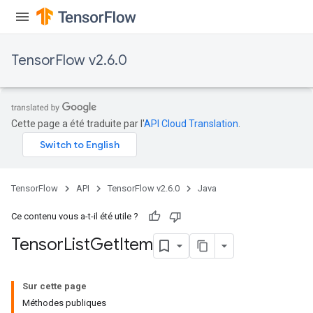
TensorFlow v2.6.0
Cette page a été traduite par l'
API Cloud Translation
.
TensorFlow
API
TensorFlow v2.6.0
Java
Ce contenu vous a-t-il été utile ?
Tensor
List
Get
Item
Sur cette page
Méthodes publiques