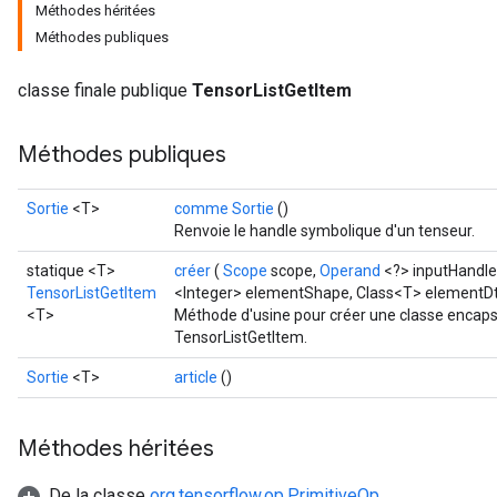
Méthodes héritées
Méthodes publiques
classe finale publique
TensorListGetItem
Méthodes publiques
Sortie
<T>
comme Sortie
()
Renvoie le handle symbolique d'un tenseur.
statique <T>
créer
(
Scope
scope,
Operand
<?> inputHandle
TensorListGetItem
<Integer> elementShape, Class<T> elementD
<T>
Méthode d'usine pour créer une classe encaps
TensorListGetItem.
Sortie
<T>
article
()
Méthodes héritées
De la classe
org.tensorflow.op.PrimitiveOp