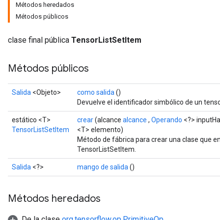
Métodos heredados
Métodos públicos
clase final pública
TensorListSetItem
Métodos públicos
Salida
<Objeto>
como salida
()
Devuelve el identificador simbólico de un tenso
estático <T>
crear
(alcance
alcance
,
Operando
<?> inputHa
TensorListSetItem
<T> elemento)
Método de fábrica para crear una clase que e
TensorListSetItem.
Salida
<?>
mango de salida
()
Métodos heredados
De la clase
org.tensorflow.op.PrimitiveOp