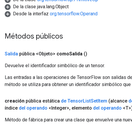
De la clase java.lang.Object
Desde la interfaz
org.tensorflow.Operand
Métodos públicos
Salida
pública <Objeto>
como
Salida
()
Devuelve el identificador simbólico de un tensor.
Las entradas a las operaciones de TensorFlow son salidas de
método se utiliza para obtener un identificador simbólico que 
creación
pública estática
de Tensor
List
Set
Item
(alcance
d
índice
del operando
<Integer>
,
elemento
del operando
<T>
Método de fábrica para crear una clase que envuelve una nue