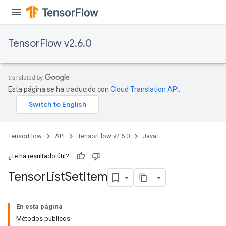
TensorFlow v2.6.0
Esta página se ha traducido con
Cloud Translation API
.
TensorFlow
API
TensorFlow v2.6.0
Java
¿Te ha resultado útil?
Tensor
List
Set
Item
En esta página
Métodos públicos