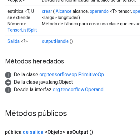
<objeto>
Devuelve el identificador simbólico de un tensor.
estática <T, U
crear
(
Alcance
alcance,
operando
<T> tensor,
ope
se extiende
<largo> longitudes)
Número>
Método de fábrica para crear una clase que envue
TensorListSplit
Salida
<?>
outputHandle
()
Métodos heredados
De la clase
org.tensorflow.op.PrimitiveOp
De la clase java.lang.Object
Desde la interfaz
org.tensorflow.Operand
Métodos públicos
pública
de salida
<Objeto>
as
Output
()