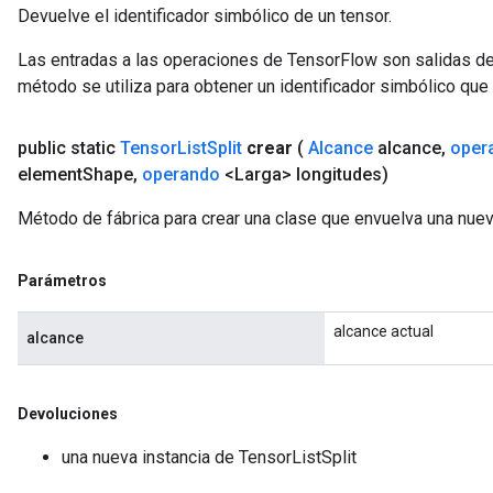
Devuelve el identificador simbólico de un tensor.
Las entradas a las operaciones de TensorFlow son salidas de
método se utiliza para obtener un identificador simbólico que 
public static
Tensor
List
Split
crear
(
Alcance
alcance
,
oper
element
Shape
,
operando
<Larga> longitudes)
Método de fábrica para crear una clase que envuelva una nuev
Parámetros
alcance actual
alcance
Devoluciones
una nueva instancia de TensorListSplit