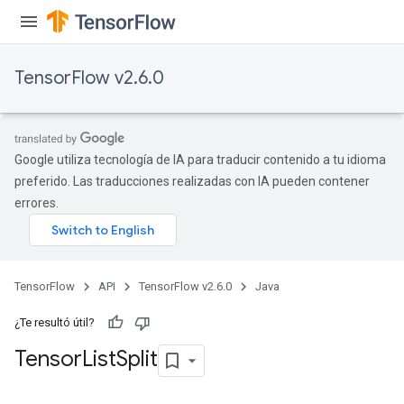
x
TensorFlow v2.6.0
Google utiliza tecnología de IA para traducir contenido a tu idioma
preferido. Las traducciones realizadas con IA pueden contener
errores.
TensorFlow
API
TensorFlow v2.6.0
Java
¿Te resultó útil?
Tensor
List
Split