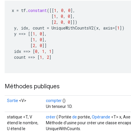
x
=
tf
.
constant
(
[[
1
,
0
,
0
]
,
[
1
,
0
,
0
]
,
[
2
,
0
,
0
]]
)
y
,
idx
,
count
=
UniqueWithCountsV2
(
x
,
axis
=[
1
]
)
y
==
>
[[
1
,
0
]
,
[
1
,
0
]
,
[
2
,
0
]]
idx
==
>
[
0
,
1
,
1
]
count
==
>
[
1
,
2
]
Méthodes publiques
x
Sortie
<V>
compter
()
Un tenseur 1D.
statique <T, V
créer
( Portée
de
portée,
Opérande
<T> x, Ax
étend le nombre,
Méthode d'usine pour créer une classe encaps
U étend le
UniqueWithCounts.