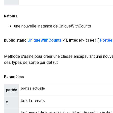
Retours
une nouvelle instance de UniqueWithCounts
public static
Unique
With
Counts
<T
,
Integer>
créer
(
Portée
Méthode d'usine pour créer une classe encapsulant une nouve
des types de sortie par défaut.
Paramètres
portée actuelle
portée
Un « Tenseur ».
x
Un `Tensor` de type `int32` (par défaut : Aucun). L'axe du