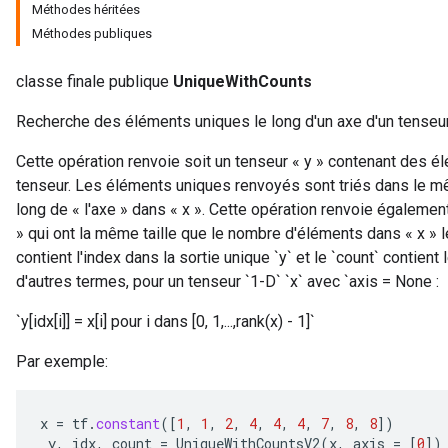
Méthodes héritées
Méthodes publiques
classe finale publique
UniqueWithCounts
Recherche des éléments uniques le long d'un axe d'un tenseur
Cette opération renvoie soit un tenseur « y » contenant des él
tenseur. Les éléments uniques renvoyés sont triés dans le mê
long de « l'axe » dans « x ». Cette opération renvoie également
» qui ont la même taille que le nombre d'éléments dans « x » le
contient l'index dans la sortie unique `y` et le `count` contient
d'autres termes, pour un tenseur `1-D` `x` avec `axis = None :
`y[idx[i]] = x[i] pour i dans [0, 1,...,rank(x) - 1]`
Par exemple:
x
=
tf
.
constant
(
[
1
,
1
,
2
,
4
,
4
,
4
,
7
,
8
,
8
]
)
y
,
idx
,
count
=
UniqueWithCountsV2
(
x
,
axis
=
[
0
]
)