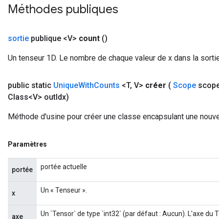
Méthodes publiques
sortie
publique <V>
count
()
Un tenseur 1D. Le nombre de chaque valeur de x dans la sortie
public static
Unique
With
Counts
<T
,
V>
créer
(
Scope
scop
Class<V> out
Idx)
Méthode d'usine pour créer une classe encapsulant une nouve
Paramètres
portée actuelle
portée
Un « Tenseur ».
x
Un `Tensor` de type `int32` (par défaut : Aucun). L'axe du
axe