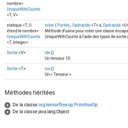
nombre>
UniqueWithCounts
<T, V>
statique <T, U
créer
(
Portée
,
Opérande
<T> x,
Opérande
<U>
étend le nombre>
Méthode d'usine pour créer une classe encaps
UniqueWithCounts
UniqueWithCounts à l'aide des types de sortie 
<T, Integer>
Sortie
<V>
idx
()
Un tenseur 1D.
Sortie
<T>
oui
()
Un « Tenseur ».
Méthodes héritées
De la classe
org.tensorflow.op.PrimitiveOp
De la classe java.lang.Object