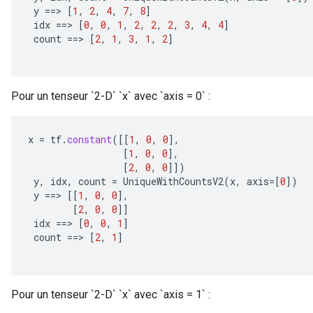
y
==
>
[
1
,
2
,
4
,
7
,
8
]
idx
==
>
[
0
,
0
,
1
,
2
,
2
,
2
,
3
,
4
,
4
]
count
==
>
[
2
,
1
,
3
,
1
,
2
]
Pour un tenseur `2-D` `x` avec `axis = 0` :
x
=
tf
.
constant
(
[[
1
,
0
,
0
]
,
[
1
,
0
,
0
]
,
[
2
,
0
,
0
]]
)
y
,
idx
,
count
=
UniqueWithCountsV2
(
x
,
axis
=[
0
]
)
y
==
>
[[
1
,
0
,
0
]
,
[
2
,
0
,
0
]]
idx
==
>
[
0
,
0
,
1
]
count
==
>
[
2
,
1
]
Pour un tenseur `2-D` `x` avec `axis = 1` :