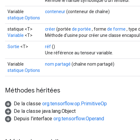
Renvoie le handle symbolique d'un tenseur.
Variable
conteneur
(conteneur de chaîne)
statique.Options
statique <T>
créer
(portée
de portée
, forme
de forme
, type 
Variable
<T>
Méthode d'usine pour créer une classe encapsula
Sortie
<T>
réf
()
Une référence au tenseur variable.
Variable
nom partagé
(chaîne nom partagé)
statique.Options
Méthodes héritées
De la classe
org.tensorflow.op.PrimitiveOp
De la classe java.lang.Object
Depuis l'interface
org.tensorflow.Operand