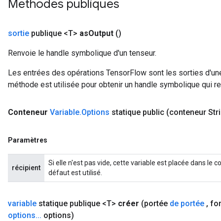
Méthodes publiques
sortie
publique <T>
as
Output
()
Renvoie le handle symbolique d'un tenseur.
Les entrées des opérations TensorFlow sont les sorties d'une
méthode est utilisée pour obtenir un handle symbolique qui rep
Conteneur
Variable
.
Options
statique public
(conteneur Str
Paramètres
Si elle n'est pas vide, cette variable est placée dans le
récipient
défaut est utilisé.
variable
statique publique <T>
créer
(portée
de portée
,
fo
options
.
.
.
options)