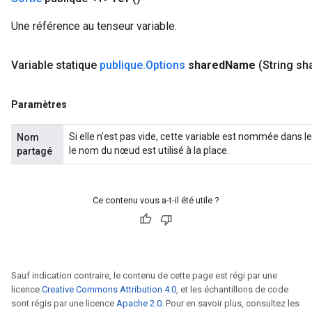
Une référence au tenseur variable.
Variable statique
publique
.
Options
shared
Name
(String sh
Paramètres
Si elle n'est pas vide, cette variable est nommée dans
Nom
le nom du nœud est utilisé à la place.
partagé
Ce contenu vous a-t-il été utile ?
Sauf indication contraire, le contenu de cette page est régi par une
licence
Creative Commons Attribution 4.0
, et les échantillons de code
sont régis par une licence
Apache 2.0
. Pour en savoir plus, consultez les