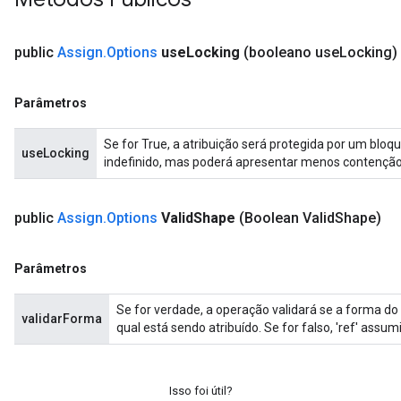
public
Assign
.
Options
use
Locking
(booleano use
Locking)
Parâmetros
Se for True, a atribuição será protegida por um bloq
useLocking
indefinido, mas poderá apresentar menos contenção
public
Assign
.
Options
Valid
Shape
(Boolean Valid
Shape)
Parâmetros
Se for verdade, a operação validará se a forma do
validarForma
qual está sendo atribuído. Se for falso, 'ref' assumi
Isso foi útil?
t