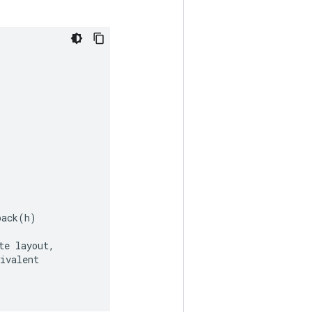
pack
(
h
)
te
layout
,
ivalent