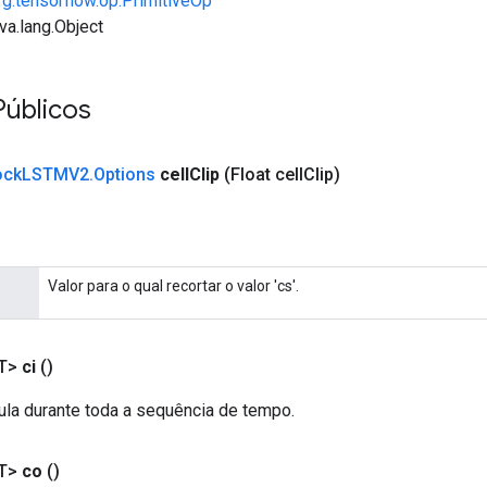
rg.tensorflow.op.PrimitiveOp
va.lang.Object
Públicos
ock
LSTMV2
.
Options
cell
Clip
(Float cell
Clip)
Valor para o qual recortar o valor 'cs'.
T>
ci
()
lula durante toda a sequência de tempo.
T>
co
()