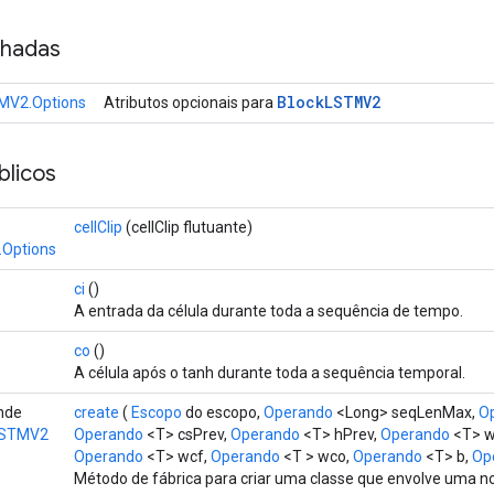
nhadas
Block
LSTMV2
MV2.Options
Atributos opcionais para
licos
cellClip
(cellClip flutuante)
.Options
ci
()
A entrada da célula durante toda a sequência de tempo.
co
()
A célula após o tanh durante toda a sequência temporal.
ende
create
(
Escopo
do escopo,
Operando
<Long> seqLenMax,
O
LSTMV2
Operando
<T> csPrev,
Operando
<T> hPrev,
Operando
<T> w
Operando
<T> wcf,
Operando
<T > wco,
Operando
<T> b,
Opç
Método de fábrica para criar uma classe que envolve uma 