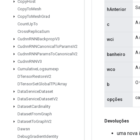
Copy
Host
Sa
Copy
To
Mesh
hAnterior
Copy
To
Mesh
Grad
A 
Count
Up
To
c
Cross
Replica
Sum
A 
Cudnn
RNNBackprop
V3
wci
Cudnn
RNNCanonical
To
Params
V2
A 
Cudnn
RNNParams
To
Canonical
V2
banheiro
Cudnn
RNNV3
A 
Cumulative
Logsumexp
wco
DTensor
Restore
V2
O 
DTensor
Set
Global
TPUArray
b
Data
Service
Dataset
ca
Data
Service
Dataset
V2
opções
Dataset
Cardinality
Dataset
From
Graph
Devoluções
Dataset
To
Graph
V2
Dawsn
uma nova 
Debug
Gradient
Identity