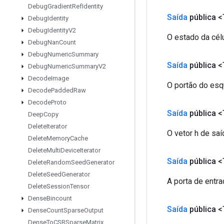
Debug
Gradient
Ref
Identity
Saída
pública <
Debug
Identity
Debug
Identity
V2
O estado da cél
Debug
Nan
Count
Debug
Numeric
Summary
Saída
pública <
Debug
Numeric
Summary
V2
Decode
Image
O portão do esq
Decode
Padded
Raw
Decode
Proto
Saída
pública <
Deep
Copy
Delete
Iterator
O vetor h de sa
Delete
Memory
Cache
Delete
Multi
Device
Iterator
Saída
pública <
Delete
Random
Seed
Generator
Delete
Seed
Generator
A porta de entr
Delete
Session
Tensor
Dense
Bincount
Saída
pública <
Dense
Count
Sparse
Output
Dense
To
CSRSparse
Matrix