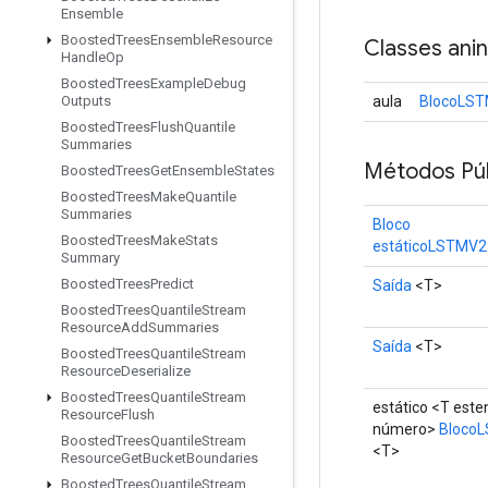
Ensemble
Boosted
Trees
Ensemble
Resource
Classes ani
Handle
Op
Boosted
Trees
Example
Debug
aula
BlocoLST
Outputs
Boosted
Trees
Flush
Quantile
Summaries
Métodos Púb
Boosted
Trees
Get
Ensemble
States
Boosted
Trees
Make
Quantile
Summaries
Bloco
Boosted
Trees
Make
Stats
estáticoLSTMV2
Summary
Boosted
Trees
Predict
Saída
<T>
Boosted
Trees
Quantile
Stream
Resource
Add
Summaries
Saída
<T>
Boosted
Trees
Quantile
Stream
Resource
Deserialize
Boosted
Trees
Quantile
Stream
estático <T est
Resource
Flush
número>
Bloco
Boosted
Trees
Quantile
Stream
<T>
Resource
Get
Bucket
Boundaries
Boosted
Trees
Quantile
Stream