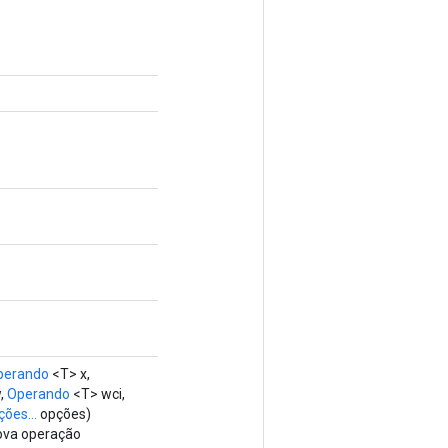
perando
<T> x,
,
Operando
<T> wci,
ões...
opções)
nova operação