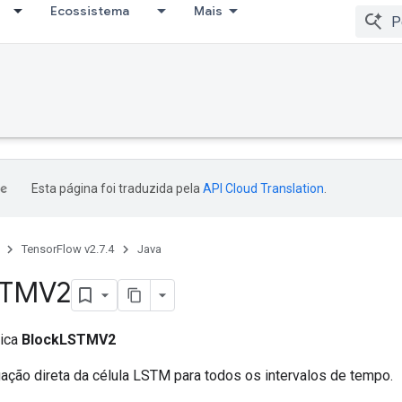
Ecossistema
Mais
Esta página foi traduzida pela
API Cloud Translation
.
TensorFlow v2.7.4
Java
STMV2
lica
BlockLSTMV2
gação direta da célula LSTM para todos os intervalos de tempo.