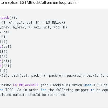
nte a aplicar LSTMBlockCell em um loop, assim:
npack
(
x
):
f1
,
o1
,
ci1
,
co1
,
h1
=
LSTMBlock
(
_prev
,
h_prev
,
w
,
wci
,
wcf
,
wco
,
b
)
=
cs1
h1
(
i1
)
d
(
cs1
)
(
f1
)
(
o1
)
d
(
ci1
)
d
(
co1
)
(
h1
)
k
(
i
),
pack
(
cs
),
pack
(
f
),
pack
(
o
),
pack
(
ci
),
pack
(
ch
),
unlike
LSTMBlockCell
(
and
BlockLSTM
)
which
uses
ICFO
ga
es
IFCO
.
So
in
order
for
the
following
snippet
to
be
equ
elated
outputs
should
be
reordered
.