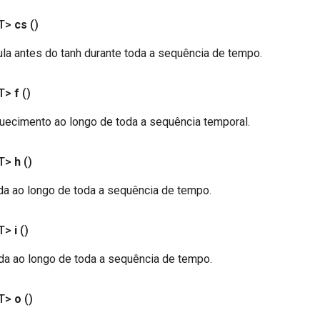
T>
cs
()
ula antes do tanh durante toda a sequência de tempo.
T>
f
()
uecimento ao longo de toda a sequência temporal.
T>
h
()
ída ao longo de toda a sequência de tempo.
T>
i
()
ada ao longo de toda a sequência de tempo.
T>
o
()