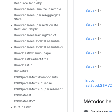
Resource
Handle
Op
Boosted
Trees
Serialize
Ensemble
Saída
<T>
Boosted
Trees
Sparse
Aggregate
Stats
Saída
<T>
Boosted
Trees
Sparse
Calculate
Best
Feature
Split
Boosted
Trees
Training
Predict
Saída
<T>
Boosted
Trees
Update
Ensemble
Boosted
Trees
Update
Ensemble
V2
Saída
<T>
Broadcast
Dynamic
Shape
Broadcast
Gradient
Args
Broadcast
To
Saída
<T>
Bucketize
CSRSparse
Matrix
Components
Bloco
CSRSparse
Matrix
To
Dense
estáticoLSTMV2
CSRSparse
Matrix
To
Sparse
Tensor
CSVDataset
Métodos he
CSVDataset
V2
CTCLoss
V2