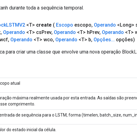
tanh durante toda a sequência temporal.
ock
LSTMV2
<T>
create
(
Escopo
escopo
,
Operando
<Long> 
x
,
Operando
<T> cs
Prev
,
Operando
<T> h
Prev
,
Operando
<T> 
 wcf
,
Operando
<T> wco
,
Operando
<T> b
,
Opções
.
.
.
opções)
ca para criar uma classe que envolve uma nova operação Bloc
copo atual
ração máxima realmente usada por esta entrada. As saídas são pree
sse comprimento.
entrada de sequência para o LSTM, forma (timelen, batch_size, num_in
lor do estado inicial da célula.