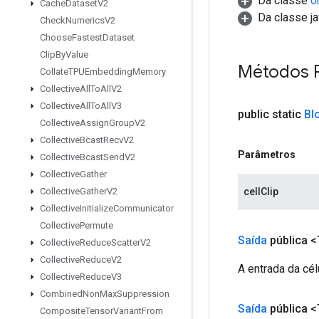
Da classe
o
Cache
Dataset
V2
Da classe ja
Check
Numerics
V2
Choose
Fastest
Dataset
Clip
By
Value
Métodos 
Collate
TPUEmbedding
Memory
Collective
All
To
All
V2
Collective
All
To
All
V3
public static
Bl
Collective
Assign
Group
V2
Collective
Bcast
Recv
V2
Parâmetros
Collective
Bcast
Send
V2
Collective
Gather
cellClip
Collective
Gather
V2
Collective
Initialize
Communicator
Collective
Permute
Saída
pública <
Collective
Reduce
Scatter
V2
Collective
Reduce
V2
A entrada da cé
Collective
Reduce
V3
Combined
Non
Max
Suppression
Saída
pública <
Composite
Tensor
Variant
From