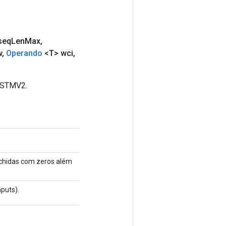
seq
Len
Max
,
w
,
Operando
<T> wci
,
kLSTMV2.
nchidas com zeros além
puts).