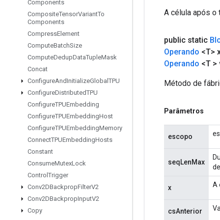
Components
A célula após o 
Composite
Tensor
Variant
To
Components
Compress
Element
public static
Bl
Compute
Batch
Size
Operando
<T> 
Compute
Dedup
Data
Tuple
Mask
Operando
<T >
Concat
Configure
And
Initialize
Global
TPU
Método de fábri
Configure
Distributed
TPU
Configure
TPUEmbedding
Parâmetros
Configure
TPUEmbedding
Host
Configure
TPUEmbedding
Memory
es
escopo
Connect
TPUEmbedding
Hosts
Constant
Du
seqLenMax
Consume
Mutex
Lock
de
Control
Trigger
A 
Conv2DBackprop
Filter
V2
x
Conv2DBackprop
Input
V2
Va
Copy
csAnterior