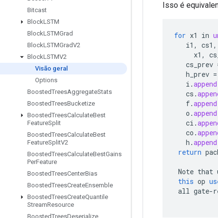
Isso é equivale
Bitcast
Block
LSTM
Block
LSTMGrad
for
x1
in
u
i1
,
cs1
,
Block
LSTMGrad
V2
x1
,
cs
Block
LSTMV2
cs_prev
Visão geral
h_prev
=
Options
i
.
append
Boosted
Trees
Aggregate
Stats
cs
.
appen
f
.
append
Boosted
Trees
Bucketize
o
.
append
Boosted
Trees
Calculate
Best
ci
.
appen
Feature
Split
co
.
appen
Boosted
Trees
Calculate
Best
h
.
append
Feature
Split
V2
return
pac
Boosted
Trees
Calculate
Best
Gains
Per
Feature
Note
that
Boosted
Trees
Center
Bias
this
op
us
Boosted
Trees
Create
Ensemble
all
gate
-
r
Boosted
Trees
Create
Quantile
Stream
Resource
Boosted
Trees
Deserialize