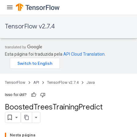
TensorFlow v2.7.4
Esta página foi traduzida pela
API Cloud Translation
.
TensorFlow
API
TensorFlow v2.7.4
Java
Flush
Isso foi útil?
eHandleOp
Boosted
Trees
Training
Predict
ureSplit
Nesta página