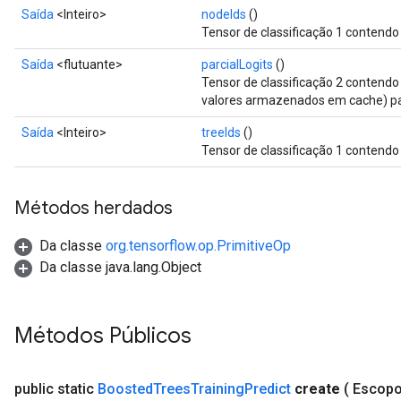
Saída
<Inteiro>
nodeIds
()
Tensor de classificação 1 contendo 
Saída
<flutuante>
parcialLogits
()
Tensor de classificação 2 contendo
valores armazenados em cache) p
Saída
<Inteiro>
treeIds
()
Tensor de classificação 1 contendo
Métodos herdados
Da classe
org.tensorflow.op.PrimitiveOp
Da classe java.lang.Object
Métodos Públicos
public static
Boosted
Trees
Training
Predict
create
( Escop