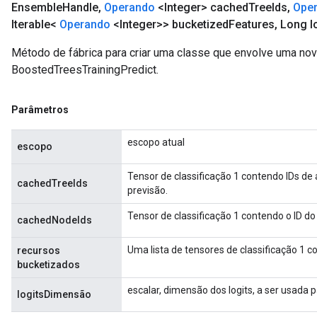
Ensemble
Handle
,
Operando
<Integer> cached
Tree
Ids
,
Ope
Iterable<
Operando
<Integer>> bucketized
Features
,
Long lo
Método de fábrica para criar uma classe que envolve uma no
BoostedTreesTrainingPredict.
Parâmetros
escopo atual
escopo
Tensor de classificação 1 contendo IDs de 
cachedTreeIds
previsão.
Tensor de classificação 1 contendo o ID do 
cachedNodeIds
Uma lista de tensores de classificação 1 c
recursos
bucketizados
escalar, dimensão dos logits, a ser usada p
logitsDimensão