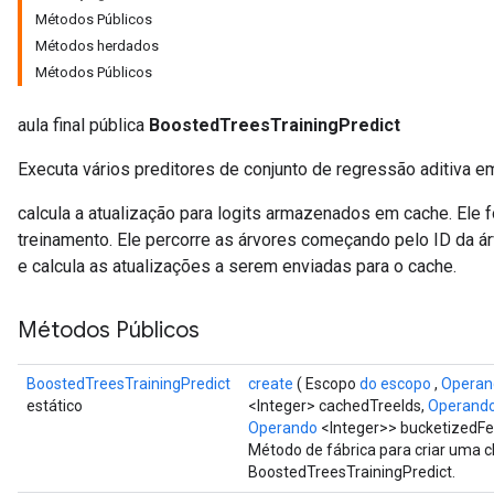
Métodos Públicos
Métodos herdados
Métodos Públicos
aula final pública
BoostedTreesTrainingPredict
Executa vários preditores de conjunto de regressão aditiva e
calcula a atualização para logits armazenados em cache. Ele f
treinamento. Ele percorre as árvores começando pelo ID da á
e calcula as atualizações a serem enviadas para o cache.
Métodos Públicos
BoostedTreesTrainingPredict
create
( Escopo
do escopo
,
Operan
estático
<Integer> cachedTreeIds,
Operand
Operando
<Integer>> bucketizedFe
Método de fábrica para criar uma 
BoostedTreesTrainingPredict.