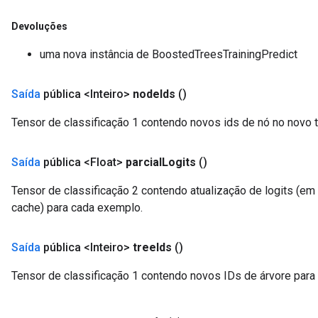
Devoluções
uma nova instância de BoostedTreesTrainingPredict
Saída
pública <Inteiro>
node
Ids
()
Tensor de classificação 1 contendo novos ids de nó no novo t
Saída
pública <Float>
parcial
Logits
()
Tensor de classificação 2 contendo atualização de logits (e
cache) para cada exemplo.
Saída
pública <Inteiro>
tree
Ids
()
Tensor de classificação 1 contendo novos IDs de árvore para