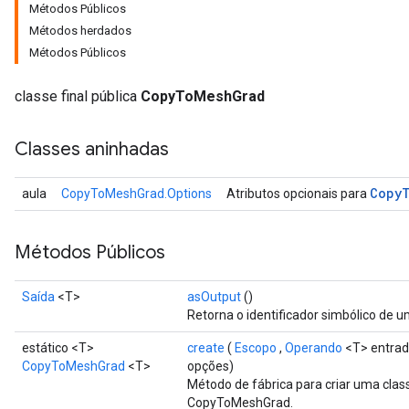
Métodos Públicos
Métodos herdados
Métodos Públicos
classe final pública
CopyToMeshGrad
Classes aninhadas
Copy
aula
CopyToMeshGrad.Options
Atributos opcionais para
Métodos Públicos
Saída
<T>
asOutput
()
Retorna o identificador simbólico de u
estático <T>
create
(
Escopo
,
Operando
<T> entrad
CopyToMeshGrad
<T>
opções)
Método de fábrica para criar uma cla
CopyToMeshGrad.