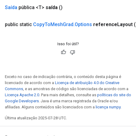
Saída
pública <T>
saída
()
rBatch
public static
Copy
To
Mesh
Grad
.
Options
reference
Layout
Batch
atch
Isso foi útil?
Exceto no caso de indicação contrária, o conteúdo desta página é
licenciado de acordo com a
Licença de atribuição 4.0 do Creative
Commons
, e as amostras de código são licenciadas de acordo com a
Licença Apache 2.0
. Para mais detalhes, consulte as
políticas do site do
Google Developers
. Java é uma marca registrada da Oracle e/ou
afiliadas. Alguns conteúdos são licenciados com a
licença numpy
.
Última atualização 2025-07-28 UTC.