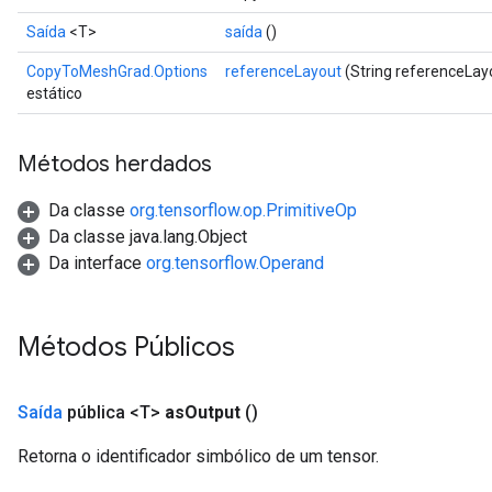
Saída
<T>
saída
()
CopyToMeshGrad.Options
referenceLayout
(String referenceLay
estático
Métodos herdados
Da classe
org.tensorflow.op.PrimitiveOp
Da classe java.lang.Object
Da interface
org.tensorflow.Operand
Métodos Públicos
Saída
pública <T>
as
Output
()
Retorna o identificador simbólico de um tensor.