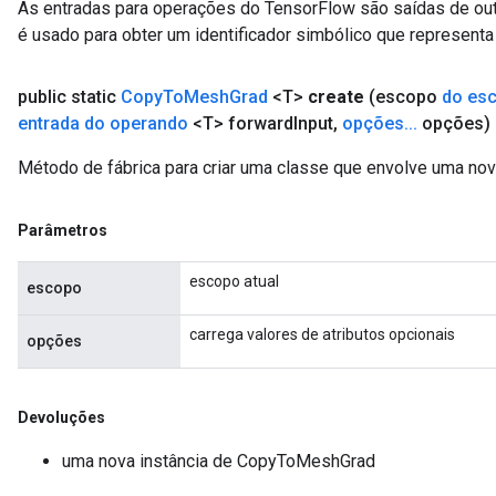
As entradas para operações do TensorFlow são saídas de ou
é usado para obter um identificador simbólico que representa 
public static
Copy
To
Mesh
Grad
<T>
create
(escopo
do es
entrada do operando
<T> forward
Input
,
opções
.
.
.
opções)
Método de fábrica para criar uma classe que envolve uma n
Parâmetros
ryTensorBatch
escopo atual
escopo
carrega valores de atributos opcionais
opções
Devoluções
uma nova instância de CopyToMeshGrad