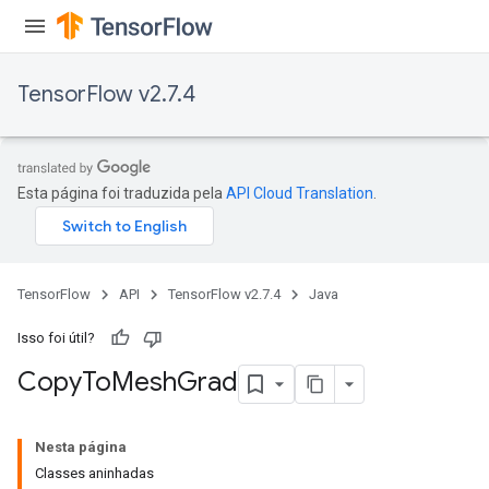
TensorFlow v2.7.4
Esta página foi traduzida pela
API Cloud Translation
.
TensorFlow
API
TensorFlow v2.7.4
Java
Isso foi útil?
Copy
To
Mesh
Grad
Nesta página
Classes aninhadas