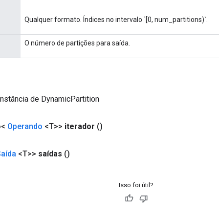
Qualquer formato. Índices no intervalo `[0, num_partitions)`.
O número de partições para saída.
nstância de DynamicPartition
o<
Operando
<T>>
iterador
()
Saída
<T>>
saídas
()
Isso foi útil?