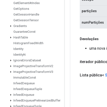
Get
Element
At
Index
Get
Options
partições
Get
Session
Handle
Get
Session
Tensor
numPartições
Gradients
Guarantee
Const
Hash
Table
Devoluções
Histogram
Fixed
Width
uma nova i
Identity
Identity
N
Ignore
Errors
Dataset
iterador públic
Image
Projective
Transform
V2
Image
Projective
Transform
V3
Lista pública<
Immutable
Const
Infeed
Dequeue
Infeed
Dequeue
Tuple
Infeed
Enqueue
Infeed
Enqueue
Prelinearized
Buffer
Infeed
Enqueue
Tuple