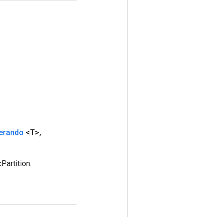
erando
<T>
,
artition.