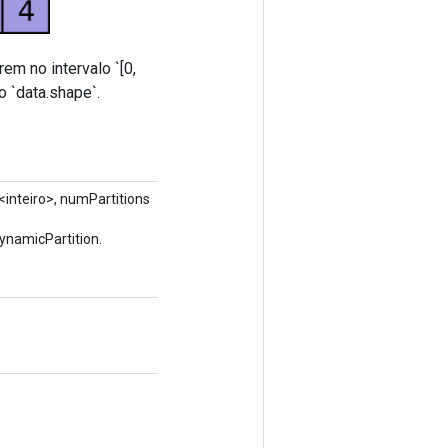
em no intervalo `[0,
o `data.shape`.
<inteiro>, numPartitions
ynamicPartition.