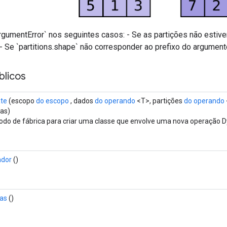
ArgumentError` nos seguintes casos: - Se as partições não estiver
- Se `partitions.shape` não corresponder ao prefixo do argument
licos
ate
(escopo
do escopo
, dados
do operando
<T>, partições
do operando
as)
do de fábrica para criar uma classe que envolve uma nova operação D
ador
()
das
()