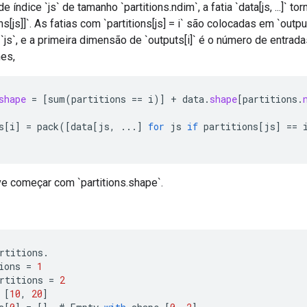
e índice `js` de tamanho `partitions.ndim`, a fatia `data[js, ...]` to
ns[js]]`. As fatias com `partitions[js] = i` são colocadas em `outp
 `js`, e a primeira dimensão de `outputs[i]` é o número de entrada
hes,
shape
=
[
sum
(
partitions
==
i
)
]
+
data
.
shape
[
partitions
.
s
[
i
]
=
pack
(
[
data
[
js
,
...
]
for
js
if
partitions
[
js
]
==
ve começar com `partitions.shape`.
rtitions
.
ions
=
1
rtitions
=
2
[
10
,
20
]