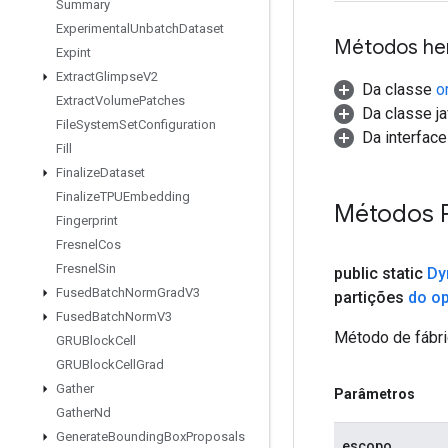
Summary
Experimental
Unbatch
Dataset
Métodos he
Expint
Extract
Glimpse
V2
Da classe
o
Extract
Volume
Patches
Da classe ja
File
System
Set
Configuration
Da interface 
Fill
Finalize
Dataset
Finalize
TPUEmbedding
Métodos 
Fingerprint
Fresnel
Cos
Fresnel
Sin
public static
Dy
Fused
Batch
Norm
Grad
V3
partições
do o
Fused
Batch
Norm
V3
Método de fábri
GRUBlock
Cell
GRUBlock
Cell
Grad
Gather
Parâmetros
Gather
Nd
Generate
Bounding
Box
Proposals
escopo