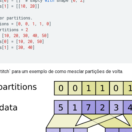
s
[
0
]
=
[]
#
Empty
with
shape
[
0
,
2
]
s
[
1
]
=
[[
10
,
20
]]
or
partitions
.
ions
=
[
0
,
0
,
1
,
1
,
0
]
rtitions
=
2
[
10
,
20
,
30
,
40
,
50
]
s
[
0
]
=
[
10
,
20
,
50
]
s
[
1
]
=
[
30
,
40
]
titch` para um exemplo de como mesclar partições de volta.