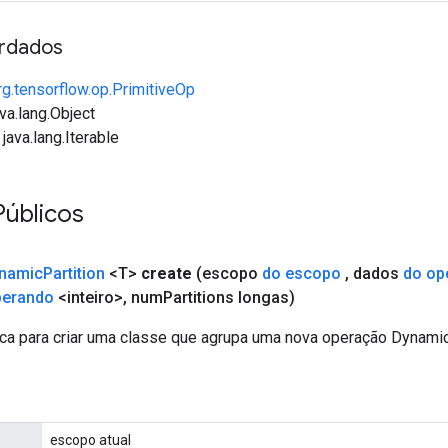
rdados
rg.tensorflow.op.PrimitiveOp
va.lang.Object
java.lang.Iterable
Públicos
namic
Partition
<T>
create
(escopo
do escopo
,
dados
do op
perando
<inteiro>
,
num
Partitions longas)
ca para criar uma classe que agrupa uma nova operação DynamicP
escopo atual