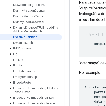
Para cada tupla d
Draw
Bounding
Boxes
V2
`outputs[partitio
Dummy
Iteration
Counter
lexicográfica de
Dummy
Memory
Cache
a `eu`. Em detal
Dummy
Seed
Generator
Dynamic
Enqueue
TPUEmbedding
Arbitrary
Tensor
Batch
outputs
[
i
]
.
Dynamic
Partition
Dynamic
Stitch
output
Edit
Distance
Eig
Einsum
`data.shape` de
Empty
Empty
Tensor
List
Por exemplo:
Empty
Tensor
Map
Encode
Proto
#
Scalar
pa
Enqueue
TPUEmbedding
Arbitrary
partit
Tensor
Batch
num_pa
Enqueue
TPUEmbedding
Batch
data
=
Enqueue
TPUEmbedding
Integer