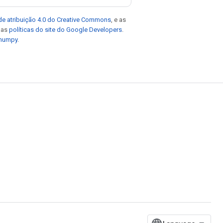
de atribuição 4.0 do Creative Commons
, e as
e as
políticas do site do Google Developers
.
 numpy
.