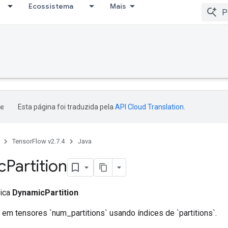
Ecossistema
Mais
Esta página foi traduzida pela
API Cloud Translation
.
TensorFlow v2.7.4
Java
c
Partition
lica
DynamicPartition
` em tensores `num_partitions` usando índices de `partitions`.