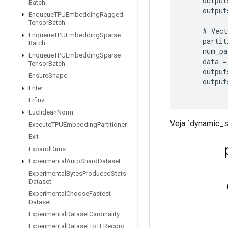
output
Batch
output
Enqueue
TPUEmbedding
Ragged
Tensor
Batch
#
Vect
Enqueue
TPUEmbedding
Sparse
partit
Batch
num_pa
Enqueue
TPUEmbedding
Sparse
data
=
Tensor
Batch
output
Ensure
Shape
output
Enter
Erfinv
Euclidean
Norm
Veja `dynamic_s
Execute
TPUEmbedding
Partitioner
Exit
Expand
Dims
Experimental
Auto
Shard
Dataset
Experimental
Bytes
Produced
Stats
Dataset
Experimental
Choose
Fastest
Dataset
Experimental
Dataset
Cardinality
Experimental
Dataset
To
TFRecord