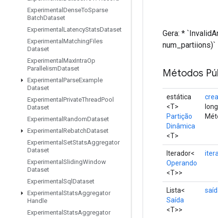
Experimental
Dense
To
Sparse
Batch
Dataset
Experimental
Latency
Stats
Dataset
Gera: * `Invalid
Experimental
Matching
Files
num_partiions)` 
Dataset
Experimental
Max
Intra
Op
Parallelism
Dataset
Métodos Púb
Experimental
Parse
Example
Dataset
estática
cre
Experimental
Private
Thread
Pool
<T>
long
Dataset
Partição
Méto
Experimental
Random
Dataset
Dinâmica
Experimental
Rebatch
Dataset
<T>
Experimental
Set
Stats
Aggregator
Dataset
Iterador<
iter
Experimental
Sliding
Window
Operando
Dataset
<T>>
Experimental
Sql
Dataset
Lista<
saí
Experimental
Stats
Aggregator
Saída
Handle
<T>>
Experimental
Stats
Aggregator