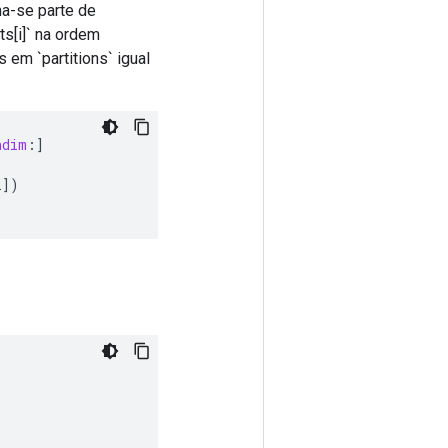
rna-se parte de
uts[i]` na ordem
s em `partitions` igual
ndim
:
]
i
]
)