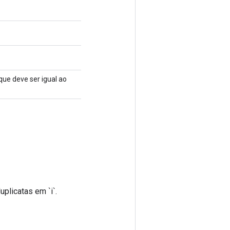
ue deve ser igual ao
uplicatas em `i`.