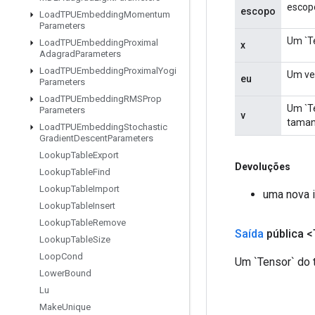
escop
escopo
Load
TPUEmbedding
Momentum
Parameters
Um `Te
Load
TPUEmbedding
Proximal
x
Adagrad
Parameters
Load
TPUEmbedding
Proximal
Yogi
Um vet
eu
Parameters
Load
TPUEmbedding
RMSProp
Um `Te
Parameters
v
tamanh
Load
TPUEmbedding
Stochastic
Gradient
Descent
Parameters
Lookup
Table
Export
Devoluções
Lookup
Table
Find
Lookup
Table
Import
uma nova i
Lookup
Table
Insert
Lookup
Table
Remove
Saída
pública <
Lookup
Table
Size
Loop
Cond
Um `Tensor` do t
Lower
Bound
Lu
Make
Unique