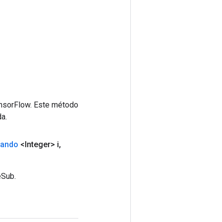
ensorFlow. Este método
a.
rando
<Integer> i
,
eSub.