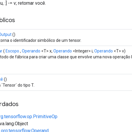
u, :] -= v; retornar você.
licos
Output
()
orna o identificador simbólico de um tensor.
ar
(
Escopo
,
Operando
<T> x,
Operando
<Integer> i,
Operando
<T> v)
odo de fábrica para criar uma classe que envolve uma nova operação 
cê
()
`Tensor` do tipo T.
rdados
rg.tensorflow.op.PrimitiveOp
va.lang.Object
e
org.tensorflow.Operand