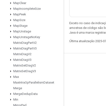
Map
Clear
Map
Incomplete
Size
Map
Peek
Map
Size
Exceto no caso de indicaç
Map
Stage
amostras de código são l
Map
Unstage
Java é uma marca registra
Map
Unstage
No
Key
Última atualização 2025-0
Matrix
Diag
Part
V2
Matrix
Diag
Part
V3
Matrix
Diag
V2
Matrix
Diag
V3
Permanecer conectado
Matrix
Set
Diag
V2
Blog
Matrix
Set
Diag
V3
Max
Fórum
Max
Intra
Op
Parallelism
Dataset
GitHub
Merge
Twitter
Merge
Dedup
Data
Min
YouTube
Mirror
Pad