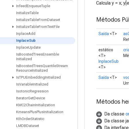
Calcula y = x; y[e
Infeed
Enqueue
Tuple
Initialize
Table
Métodos Púb
Initialize
Table
From
Dataset
Initialize
Table
From
Text
File
Saída
<T>
as
Inplace
Add
Ret
Inplace
Sub
Inplace
Update
estático
cri
Is
Boosted
Trees
Ensemble
<T>
Mét
Initialized
InplaceSub
Is
Boosted
Trees
Quantile
Stream
<T>
Resource
Initialized
Saída
<T>
vo
Is
TPUEmbedding
Initialized
Um 
Is
Variable
Initialized
Isotonic
Regression
Iterator
Get
Device
Métodos he
KMC2Chain
Initialization
Kmeans
Plus
Plus
Initialization
Da classe
o
Kth
Order
Statistic
Da classe ja
LMDBDataset
Da interfac