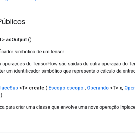
Públicos
T>
as
Output
()
ficador simbólico de um tensor.
a operações do TensorFlow são saídas de outra operação do T
er um identificador simbólico que representa o cálculo da entrad
place
Sub
<T>
create
(
Escopo escopo
,
Operando
<T> x
,
Ope
)
ca para criar uma classe que envolve uma nova operação Inplac