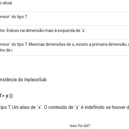
o atual
nsor` do tipo T.
or. Índices na dimensão mais à esquerda de `x`.
nsor` do tipo T. Mesmas dimensões de x, exceto a primeira dimensão, q
o de i.
nstância do InplaceSub
T>
y
()
ipo T. Um alias de `x`. O conteúdo de `y` é indefinido se houver d
Isso foi útil?