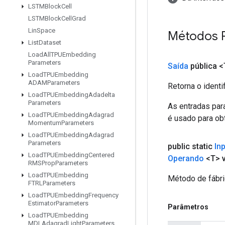
LSTMBlock
Cell
LSTMBlock
Cell
Grad
Lin
Space
Métodos 
List
Dataset
Load
All
TPUEmbedding
Parameters
Saída
pública <
Load
TPUEmbedding
ADAMParameters
Retorna o identi
Load
TPUEmbedding
Adadelta
Parameters
As entradas par
Load
TPUEmbedding
Adagrad
é usado para obt
Momentum
Parameters
Load
TPUEmbedding
Adagrad
Parameters
public static
In
Load
TPUEmbedding
Centered
Operando
<T> v
RMSProp
Parameters
Load
TPUEmbedding
Método de fábri
FTRLParameters
Load
TPUEmbedding
Frequency
Estimator
Parameters
Parâmetros
Load
TPUEmbedding
MDLAdagrad
Light
Parameters