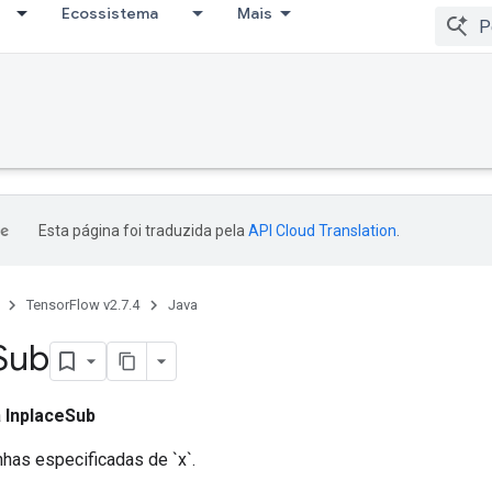
Ecossistema
Mais
Esta página foi traduzida pela
API Cloud Translation
.
TensorFlow v2.7.4
Java
Sub
a
InplaceSub
inhas especificadas de `x`.