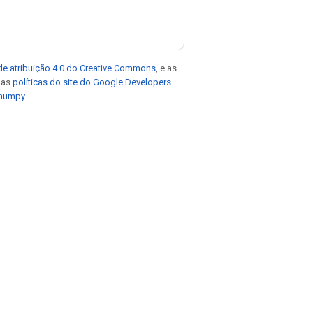
de atribuição 4.0 do Creative Commons
, e as
e as
políticas do site do Google Developers
.
 numpy
.