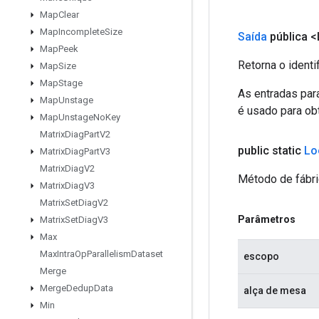
Map
Clear
Map
Incomplete
Size
Saída
pública 
Map
Peek
Retorna o identi
Map
Size
Map
Stage
As entradas par
Map
Unstage
é usado para obt
Map
Unstage
No
Key
Matrix
Diag
Part
V2
public static
Lo
Matrix
Diag
Part
V3
Matrix
Diag
V2
Método de fábri
Matrix
Diag
V3
Matrix
Set
Diag
V2
Parâmetros
Matrix
Set
Diag
V3
Max
Max
Intra
Op
Parallelism
Dataset
escopo
Merge
Merge
Dedup
Data
alça de mesa
Min