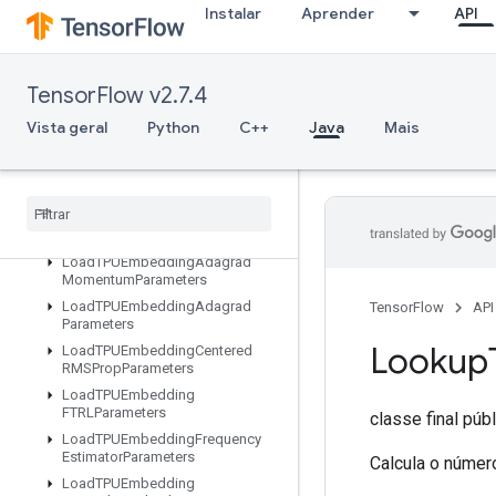
Instalar
Aprender
API
LSTMBlockCell
LSTMBlockCellGrad
LinSpace
TensorFlow v2.7.4
ListDataset
Vista geral
Python
C++
Java
Mais
LoadAllTPUEmbeddingParameter
s
Load
TPUEmbedding
ADAMParameters
Load
TPUEmbedding
Adadelta
Parameters
Load
TPUEmbedding
Adagrad
Momentum
Parameters
Load
TPUEmbedding
Adagrad
TensorFlow
API
Parameters
Lookup
Load
TPUEmbedding
Centered
RMSProp
Parameters
Load
TPUEmbedding
FTRLParameters
classe final púb
Load
TPUEmbedding
Frequency
Estimator
Parameters
Calcula o númer
Load
TPUEmbedding