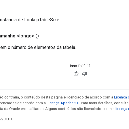
instância de LookupTableSize
amanho
<longo>
()
tém o número de elementos da tabela.
Isso foi útil?
ão contrária, o conteúdo desta página é licenciado de acordo com a
Licença 
icenciadas de acordo com a
Licença Apache 2.0
. Para mais detalhes, consult
da da Oracle e/ou afiliadas. Alguns conteúdos são licenciados com a
licença
7-28 UTC.