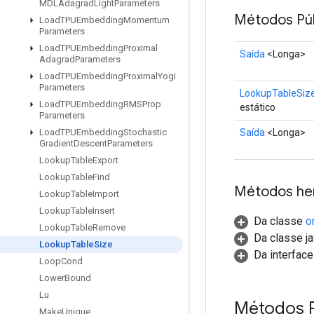
MDLAdagrad
Light
Parameters
Métodos Púb
Load
TPUEmbedding
Momentum
Parameters
Load
TPUEmbedding
Proximal
Saída
<Longa>
Adagrad
Parameters
Load
TPUEmbedding
Proximal
Yogi
Parameters
LookupTableSiz
Load
TPUEmbedding
RMSProp
estático
Parameters
Saída
<Longa>
Load
TPUEmbedding
Stochastic
Gradient
Descent
Parameters
Lookup
Table
Export
Lookup
Table
Find
Métodos he
Lookup
Table
Import
Lookup
Table
Insert
Da classe
o
Lookup
Table
Remove
Da classe ja
Lookup
Table
Size
Da interfac
Loop
Cond
Lower
Bound
Lu
Métodos 
Make
Unique