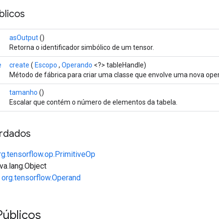
licos
asOutput
()
Retorna o identificador simbólico de um tensor.
e
create
(
Escopo
,
Operando
<?> tableHandle)
Método de fábrica para criar uma classe que envolve uma nova op
tamanho
()
Escalar que contém o número de elementos da tabela.
rdados
rg.tensorflow.op.PrimitiveOp
va.lang.Object
e
org.tensorflow.Operand
Públicos