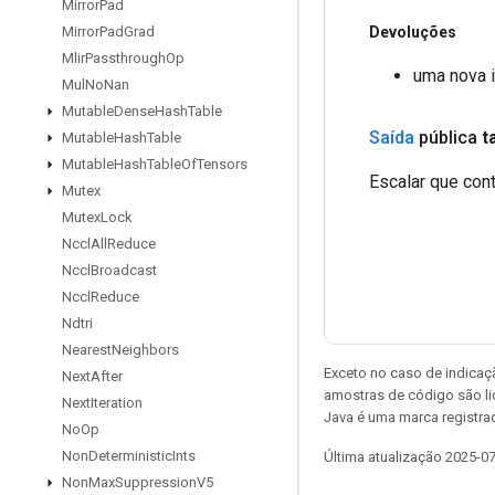
Mirror
Pad
Devoluções
Mirror
Pad
Grad
Mlir
Passthrough
Op
uma nova 
Mul
No
Nan
Mutable
Dense
Hash
Table
Saída
pública
t
Mutable
Hash
Table
Mutable
Hash
Table
Of
Tensors
Escalar que con
Mutex
Mutex
Lock
Nccl
All
Reduce
Nccl
Broadcast
Nccl
Reduce
Ndtri
Nearest
Neighbors
Exceto no caso de indicaç
Next
After
amostras de código são l
Next
Iteration
Java é uma marca registra
No
Op
Non
Deterministic
Ints
Última atualização 2025-0
Non
Max
Suppression
V5