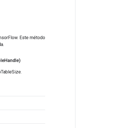
ensorFlow. Este método
a.
le
Handle)
pTableSize.