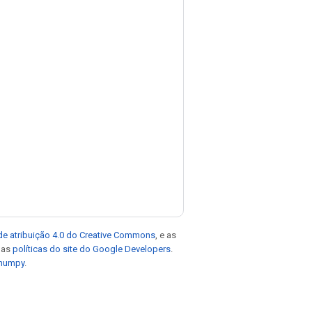
de atribuição 4.0 do Creative Commons
, e as
e as
políticas do site do Google Developers
.
 numpy
.