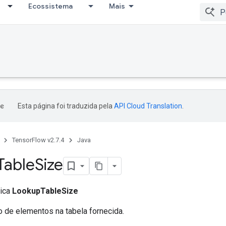
Ecossistema
Mais
Esta página foi traduzida pela
API Cloud Translation
.
TensorFlow v2.7.4
Java
Table
Size
lica
LookupTableSize
o de elementos na tabela fornecida.